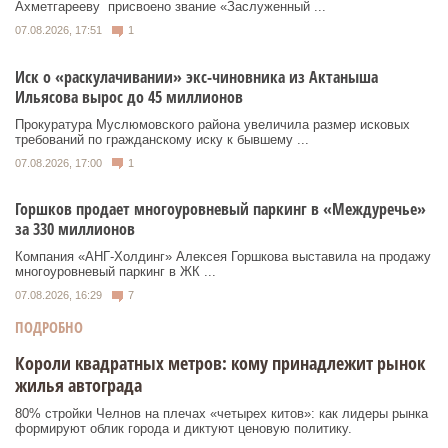
Ахметгарееву присвоено звание «Заслуженный ...
07.08.2026, 17:51
1
Иск о «раскулачивании» экс-чиновника из Актаныша
Ильясова вырос до 45 миллионов
Прокуратура Муслюмовского района увеличила размер исковых
требований по гражданскому иску к бывшему ...
07.08.2026, 17:00
1
Горшков продает многоуровневый паркинг в «Междуречье»
за 330 миллионов
Компания «АНГ-Холдинг» Алексея Горшкова выставила на продажу
многоуровневый паркинг в ЖК ...
07.08.2026, 16:29
7
ПОДРОБНО
Короли квадратных метров: кому принадлежит рынок
жилья автограда
80% стройки Челнов на плечах «четырех китов»: как лидеры рынка
формируют облик города и диктуют ценовую политику.