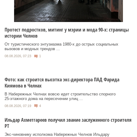
Протест подростков, митинг у мэрии и мода 90-х: страницы
истории Челнов
От туристического энтузиазма 1980‑х до острых социальных
вызовов и модных трендов ...
08.08.2026, 07:23
1
Фото: как строится высотка экс-директора ПАД Фарида
Киямова в Челнах
В Набережных Челнах вовсю идет строительство спорного
25‑этажного дома на пересечении улиц ...
08.08.2026, 07:19
4
Ильдар Ахметгареев получил звание заслуженного строителя
РТ
Экс‑чиновнику исполкома Набережных Челнов Ильдару