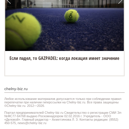
Если падел, то GAZPADEL: когда локация имеет значение
chelny-biz.ru
Любое использование материалов допускается только при соблюдении правил
перепечатки при наличии гиперссылки на Chelny-biz.ru. Все права защищены
©Chelny-biz.ru. 2012—2026.
Портал предпринимателей Chelny-biz.ru Свидетельство о регистрации СМИ Эл
№ФС77-64768 выдано Роскомнадзором 02.02.2016 г. Учредитель - ООО
«Деловой». Главный редактор – Ахметзянова Л. З. Контакты редакции: (8552)
450-575,
news@chelny-biz.ru