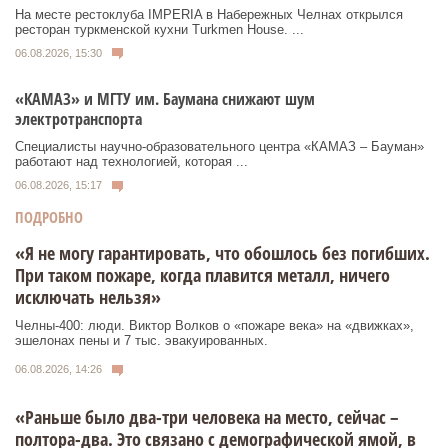
На месте рестоклуба IMPERIA в Набережных Челнах открылся
ресторан туркменской кухни Turkmen House. ...
06.08.2026, 15:30
«КАМАЗ» и МГТУ им. Баумана снижают шум
электротранспорта
Специалисты научно-образовательного центра «КАМАЗ – Бауман»
работают над технологией, которая ...
06.08.2026, 15:17
ПОДРОБНО
«Я не могу гарантировать, что обошлось без погибших.
При таком пожаре, когда плавится металл, ничего
исключать нельзя»
Челны-400: люди. Виктор Волков о «пожаре века» на «движках»,
эшелонах пены и 7 тыс. эвакуированных.
06.08.2026, 14:26
«Раньше было два-три человека на место, сейчас –
полтора-два. Это связано с демографической ямой, в