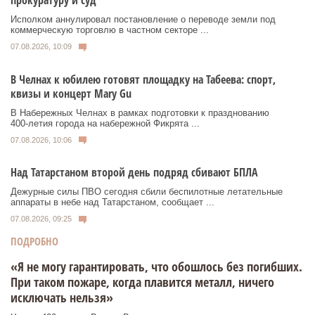
прокуратуру и суд
Исполком аннулировал постановление о переводе земли под
коммерческую торговлю в частном секторе ...
07.08.2026, 10:09
В Челнах к юбилею готовят площадку на Табеева: спорт,
квизы и концерт Mary Gu
В Набережных Челнах в рамках подготовки к празднованию
400‑летия города на набережной Фикрята ...
07.08.2026, 10:06
Над Татарстаном второй день подряд сбивают БПЛА
Дежурные силы ПВО сегодня сбили беспилотные летательные
аппараты в небе над Татарстаном, сообщает ...
07.08.2026, 09:25
ПОДРОБНО
«Я не могу гарантировать, что обошлось без погибших.
При таком пожаре, когда плавится металл, ничего
исключать нельзя»