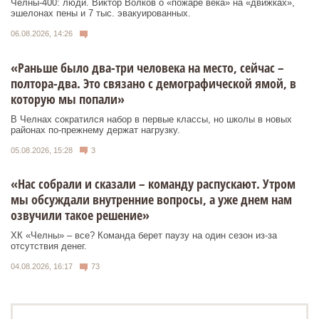
Челны-400: люди. Виктор Волков о «пожаре века» на «движках»,
эшелонах пены и 7 тыс. эвакуированных.
06.08.2026, 14:26
«Раньше было два-три человека на место, сейчас –
полтора-два. Это связано с демографической ямой, в
которую мы попали»
В Челнах сократился набор в первые классы, но школы в новых
районах по-прежнему держат нагрузку.
05.08.2026, 15:28
3
«Нас собрали и сказали – команду распускают. Утром
мы обсуждали внутренние вопросы, а уже днем нам
озвучили такое решение»
ХК «Челны» – все? Команда берет паузу на один сезон из-за
отсутствия денег.
04.08.2026, 16:17
73