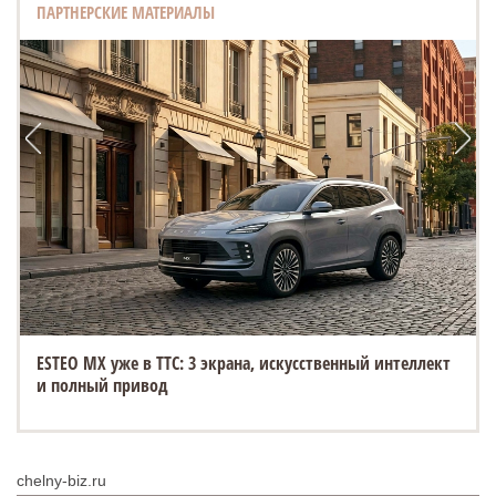
ПАРТНЕРСКИЕ МАТЕРИАЛЫ
ESTEO MX уже в ТТС: 3 экрана, искусственный интеллект
VOYAH - лидер премиум-сегмента по итогам первого
и полный привод
полугодия 2026 года
chelny-biz.ru