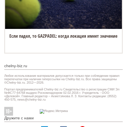
Если падел, то GAZPADEL: когда локация имеет значение
chelny-biz.ru
Любое использование материалов допускается только при соблюдении правил
перепечатки при наличии гиперссылки на Chelny-biz.ru. Все права защищены
©Chelny-biz.ru. 2012—2026.
Портал предпринимателей Chelny-biz.ru Свидетельство о регистрации СМИ Эл
№ФС77-64768 выдано Роскомнадзором 02.02.2016 г. Учредитель - ООО
«Деловой». Главный редактор – Ахметзянова Л. З. Контакты редакции: (8552)
450-575,
news@chelny-biz.ru
Дружите с нами