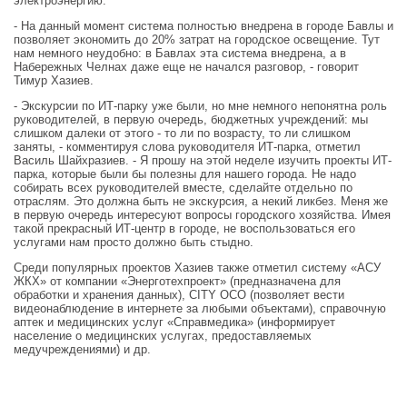
электроэнергию.
- На данный момент система полностью внедрена в городе Бавлы и
позволяет экономить до 20% затрат на городское освещение. Тут
нам немного неудобно: в Бавлах эта система внедрена, а в
Набережных Челнах даже еще не начался разговор, - говорит
Тимур Хазиев.
- Экскурсии по ИТ-парку уже были, но мне немного непонятна роль
руководителей, в первую очередь, бюджетных учреждений: мы
слишком далеки от этого - то ли по возрасту, то ли слишком
заняты, - комментируя слова руководителя ИТ-парка, отметил
Василь Шайхразиев. - Я прошу на этой неделе изучить проекты ИТ-
парка, которые были бы полезны для нашего города. Не надо
собирать всех руководителей вместе, сделайте отдельно по
отраслям. Это должна быть не экскурсия, а некий ликбез. Меня же
в первую очередь интересуют вопросы городского хозяйства. Имея
такой прекрасный ИТ-центр в городе, не воспользоваться его
услугами нам просто должно быть стыдно.
Среди популярных проектов Хазиев также отметил систему «АСУ
ЖКХ» от компании «Энерготехпроект» (предназначена для
обработки и хранения данных), CITY OCO (позволяет вести
видеонаблюдение в интернете за любыми объектами), справочную
аптек и медицинских услуг «Справмедика» (информирует
население о медицинских услугах, предоставляемых
медучреждениями) и др.