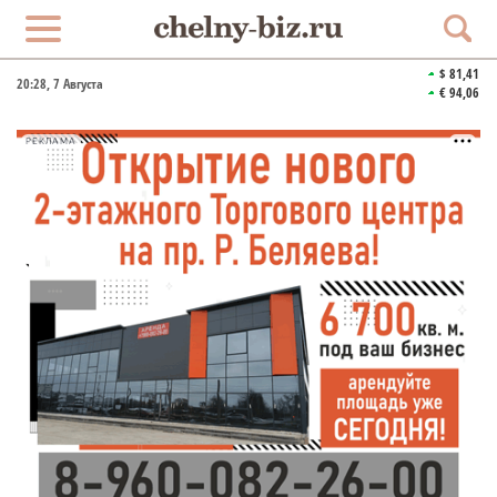
$ 81,41
20:28
, 7 Августа
€ 94,06
РЕКЛАМА