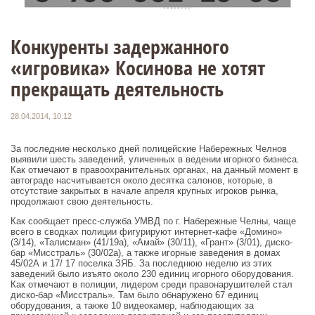
Конкуренты задержанного
«игровика» Косинова не хотят
прекращать деятельность
28.04.2014, 10:12
За последние несколько дней полицейские Набережных Челнов
выявили шесть заведений, уличенных в ведении игорного бизнеса.
Как отмечают в правоохранительных органах, на данный момент в
автограде насчитывается около десятка салонов, которые, в
отсутствие закрытых в начале апреля крупных игроков рынка,
продолжают свою деятельность.
Как сообщает пресс-служба УМВД по г. Набережные Челны, чаще
всего в сводках полиции фигурируют интернет-кафе «Домино»
(3/14), «Талисман» (41/19а), «Амай» (30/11), «Грант» (3/01), диско-
бар «Мисстраль» (30/02а), а также игорные заведения в домах
45/02А и 17/
17 поселка ЗЯБ. За последнюю неделю из этих
заведений было изъято около 230 единиц игорного оборудования.
Как отмечают в полиции, лидером среди правонарушителей стал
диско-бар «Мисстраль». Там было обнаружено 67 единиц
оборудования, а также 10 видеокамер, наблюдающих за