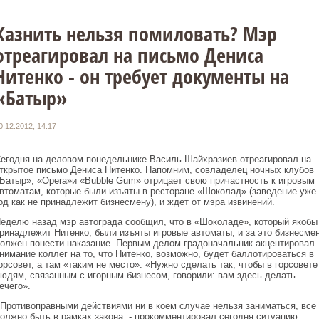
Казнить нельзя помиловать? Мэр
отреагировал на письмо Дениса
Нитенко - он требует документы на
«Батыр»
0.12.2012, 14:17
егодня на деловом понедельнике Василь Шайхразиев отреагировал на
ткрытое письмо Дениса Нитенко. Напомним, совладелец ночных клубов
Батыр», «Opera»и «Bubble Gum» отрицает свою причастность к игровым
втоматам, которые были изъяты в ресторане «Шоколад» (заведение уже
од как не принадлежит бизнесмену), и ждет от мэра извинений.
еделю назад мэр автограда сообщил, что в «Шоколаде», который якобы
ринадлежит Нитенко, были изъяты игровые автоматы, и за это бизнесме
олжен понести наказание. Первым делом градоначальник акцентировал
нимание коллег на то, что Нитенко, возможно, будет баллотироваться в
орсовет, а там «таким не место»: «Нужно сделать так, чтобы в горсовете
юдям, связанным с игорным бизнесом, говорили: вам здесь делать
ечего».
 Противоправными действиями ни в коем случае нельзя заниматься, все
олжно быть в рамках закона, - прокомментировал сегодня ситуацию