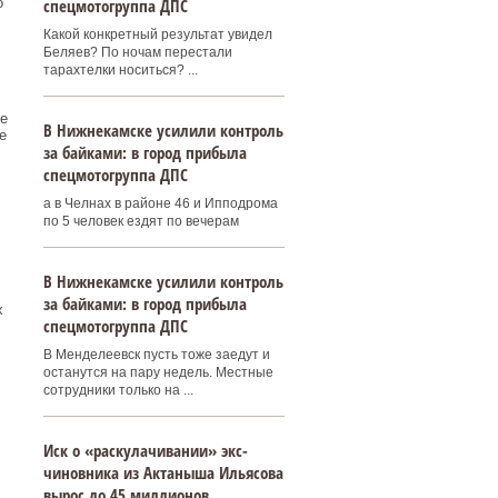
о
спецмотогруппа ДПС
Какой конкретный результат увидел
Беляев? По ночам перестали
тарахтелки носиться? ...
е
В Нижнекамске усилили контроль
е
за байками: в город прибыла
спецмотогруппа ДПС
а в Челнах в районе 46 и Ипподрома
по 5 человек ездят по вечерам
В Нижнекамске усилили контроль
за байками: в город прибыла
х
спецмотогруппа ДПС
В Менделеевск пусть тоже заедут и
останутся на пару недель. Местные
сотрудники только на ...
Иск о «раскулачивании» экс-
чиновника из Актаныша Ильясова
вырос до 45 миллионов