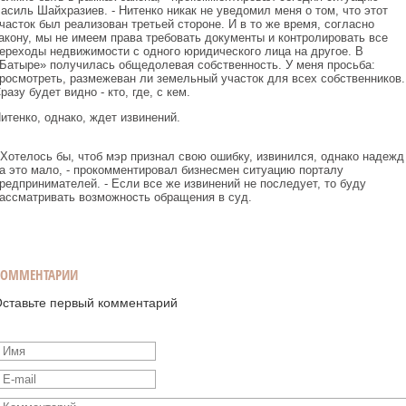
асиль Шайхразиев. - Нитенко никак не уведомил меня о том, что этот
часток был реализован третьей стороне. И в то же время, согласно
акону, мы не имеем права требовать документы и контролировать все
ереходы недвижимости с одного юридического лица на другое. В
Батыре» получилась общедолевая собственность. У меня просьба:
росмотреть, размежеван ли земельный участок для всех собственников.
разу будет видно - кто, где, с кем.
итенко, однако, ждет извинений.
 Хотелось бы, чтоб мэр признал свою ошибку, извинился, однако надежд
а это мало, - прокомментировал бизнесмен ситуацию порталу
редпринимателей. - Если все же извинений не последует, то буду
ассматривать возможность обращения в суд.
КОММЕНТАРИИ
ставьте первый комментарий