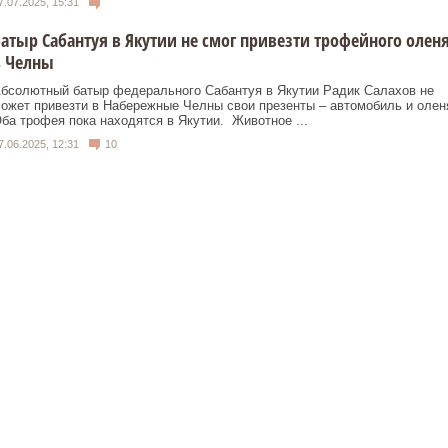
7.07.2025, 15:31
атыр Сабантуя в Якутии не смог привезти трофейного олен
в Челны
бсолютный батыр федерального Сабантуя в Якутии Радик Салахов не
ожет привезти в Набережные Челны свои презенты – автомобиль и олен
ба трофея пока находятся в Якутии. Животное ...
7.06.2025, 12:31
10