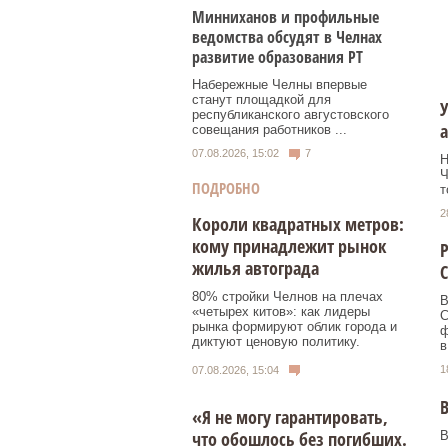
Минниханов и профильные
ведомства обсудят в Челнах
развитие образования РТ
Набережные Челны впервые
станут площадкой для
У
республиканского августовского
а
совещания работников ...
07.08.2026, 15:02
7
Н
Ч
ПОДРОБНО
т
2
Короли квадратных метров:
кому принадлежит рынок
Р
жилья автограда
С
80% стройки Челнов на плечах
В
«четырех китов»: как лидеры
С
рынка формируют облик города и
ф
диктуют ценовую политику.
в
1
07.08.2026, 15:04
В
«Я не могу гарантировать,
что обошлось без погибших.
В