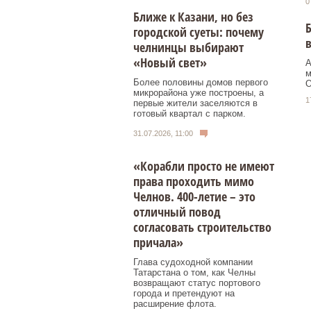
0
Ближе к Казани, но без
Б
городской суеты: почему
челнинцы выбирают
«Новый свет»
А
м
Более половины домов первого
О
микрорайона уже построены, а
1
первые жители заселяются в
готовый квартал с парком.
31.07.2026, 11:00
«Корабли просто не имеют
права проходить мимо
Челнов. 400-летие – это
отличный повод
согласовать строительство
причала»
Глава судоходной компании
Татарстана о том, как Челны
возвращают статус портового
города и претендуют на
расширение флота.