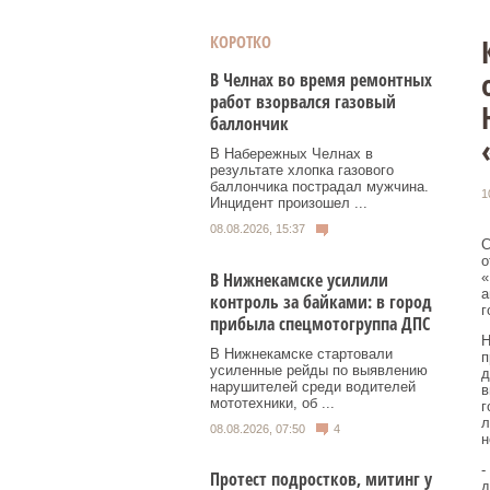
КОРОТКО
В Челнах во время ремонтных
работ взорвался газовый
баллончик
В Набережных Челнах в
результате хлопка газового
баллончика пострадал мужчина.
1
Инцидент произошел ...
08.08.2026, 15:37
С
о
В Нижнекамске усилили
«
а
контроль за байками: в город
г
прибыла спецмотогруппа ДПС
Н
В Нижнекамске стартовали
п
усиленные рейды по выявлению
д
нарушителей среди водителей
в
мототехники, об ...
г
л
08.08.2026, 07:50
4
н
-
Протест подростков, митинг у
д