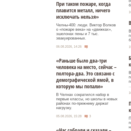
о
При таком пожаре, когда
б
плавится металл, ничего
1
исключать нельзя»
В
Челны-400: люди. Виктор Волков
о «пожаре века» на «движках»,
В
эшелонах пены и 7 тыс.
п
эвакуированных.
б
06.08.2026, 14:26
1
«Раньше было два-три
к
человека на место, сейчас –
полтора-два. Это связано с
В
п
демографической ямой, в
п
которую мы попали»
..
1
В Челнах сократился набор в
первые классы, но школы в новых
П
районах по-прежнему держат
нагрузку.
05.08.2026, 15:28
3
П
п
н
«Нас собрали и сказали –