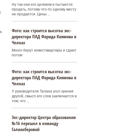
Ну так они его целиком и пытаются
продать, потому что по одному месту
я
не продается. Цены ...
Фото: как строится высотка экс-
я.
директора ПАД Фарида Киямова в
Челнах
Много берут инвестквартиры и сдают
потом
Фото: как строится высотка экс-
директора ПАД Фарида Киямова в
Челнах
У руководителя Талана угол зрения
другой, смысл его слов заключается в
том, что ...
Экс-директор Центра образования
№16 перешел в команду
Галиакберовой