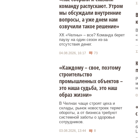
1
команду распускают. Утром
мы обсуждали внутренние
В
вопросы, а уже днем нам
к
озвучили такое решение»
В
ХК «Челны» – все? Команда берет
«
паузу на один сезон из-за
«
отсутствия денег.
..
1
04.08.2026, 16:17
73
К
«Каждому – свое, поэтому
п
строительство
Р
промышленных объектов –
м
это наша судьба, это наш
н
образ жизни»
0
В Челнах чаще строят цеха и
«
склады, рынок новостроек теряет
с
обороты, а от бизнеса требуют
системной заботы о здоровье
сотрудников.
Р
б
03.08.2026, 13:44
8
L