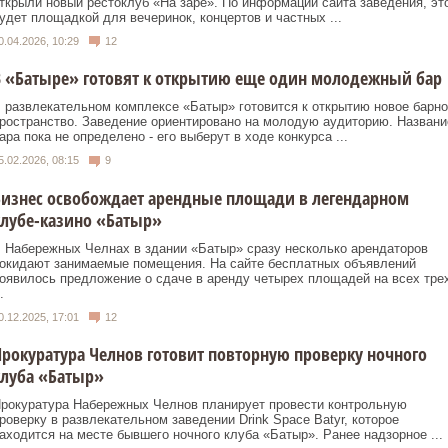
ткрыли новый рестоклуб «На заре». По информации сайта заведения, эт
удет площадкой для вечеринок, концертов и частных ...
0.04.2026, 10:29
12
 «Батыре» готовят к открытию еще один молодежный бар
 развлекательном комплексе «Батыр» готовится к открытию новое барно
ространство. Заведение ориентировано на молодую аудиторию. Названи
ара пока не определено - его выберут в ходе конкурса ...
5.02.2026, 08:15
9
Бизнес освобождает арендные площади в легендарном
лубе-казино «Батыр»
 Набережных Челнах в здании «Батыр» сразу несколько арендаторов
окидают занимаемые помещения. На сайте бесплатных объявлений
оявилось предложение о сдаче в аренду четырех площадей на всех тре
.
0.12.2025, 17:01
12
рокуратура Челнов готовит повторную проверку ночного
клуба «Батыр»
рокуратура Набережных Челнов планирует провести контрольную
роверку в развлекательном заведении Drink Space Batyr, которое
аходится на месте бывшего ночного клуба «Батыр». Ранее надзорное ...