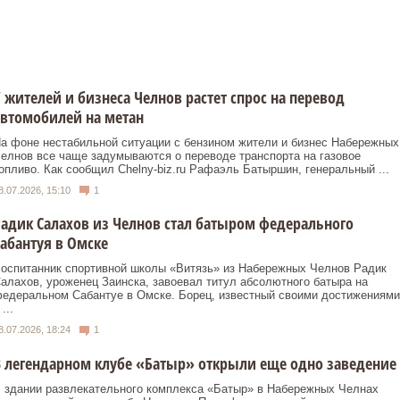
 жителей и бизнеса Челнов растет спрос на перевод
втомобилей на метан
а фоне нестабильной ситуации с бензином жители и бизнес Набережных
елнов все чаще задумываются о переводе транспорта на газовое
опливо. Как сообщил Сhelny-biz.ru Рафаэль Батыршин, генеральный ...
8.07.2026, 15:10
1
адик Салахов из Челнов стал батыром федерального
абантуя в Омске
оспитанник спортивной школы «Витязь» из Набережных Челнов Радик
алахов, уроженец Заинска, завоевал титул абсолютного батыра на
едеральном Сабантуе в Омске. Борец, известный своими достижениями
 ...
8.07.2026, 18:24
1
 легендарном клубе «Батыр» открыли еще одно заведение
 здании развлекательного комплекса «Батыр» в Набережных Челнах