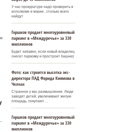
У нас прокуратуре надо проверить в
исполкоме и мэрии , столько всего
найдут
Горшков продает многоуровневый
паркинг в «Междуречье» за 330
ие
миллионов
Будет забавно, если новый владелец
снесет парковку и простроит башню)
Фото: как строится высотка экс-
директора ПАД Фарида Киямова в
Челнах
Странное у вас размышление. Люди
заводят детей, увеличивают жилую
у
площадь, покупают ...
Горшков продает многоуровневый
–
паркинг в «Междуречье» за 330
миллионов