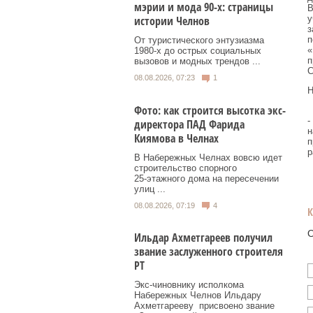
мэрии и мода 90-х: страницы
В
у
истории Челнов
з
п
От туристического энтузиазма
«
1980‑х до острых социальных
п
вызовов и модных трендов ...
С
08.08.2026, 07:23
1
Н
Фото: как строится высотка экс-
-
директора ПАД Фарида
н
Киямова в Челнах
п
р
В Набережных Челнах вовсю идет
строительство спорного
25‑этажного дома на пересечении
улиц ...
08.08.2026, 07:19
4
О
Ильдар Ахметгареев получил
звание заслуженного строителя
РТ
Экс‑чиновнику исполкома
Набережных Челнов Ильдару
Ахметгарееву присвоено звание