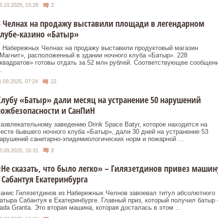
3.10.2025, 15:28
2
 Челнах на продажу выставили площади в легендарном
лубе-казино «Батыр»
 Набережных Челнах на продажу выставили продуктовый магазин
Магнит», расположенный в здании ночного клуба «Батыр». 228
квадратов» готовы отдать за 52 млн рублей. Соответствующее сообщен
.
1.09.2025, 07:24
22
лубу «Батыр» дали месяц на устранение 50 нарушений
ожбезопасности и СанПиН
азвлекательному заведению Drink Space Batyr, которое находится на
есте бывшего ночного клуба «Батыр», дали 30 дней на устранение 53
арушений санитарно-эпидемиологических норм и пожарной ...
3.09.2025, 16:31
8
Не сказать, что было легко» – Гилязетдинов привез машин
 Сабантуя Екатеринбурга
анис Гилязетдинов из Набережных Челнов завоевал титул абсолютного
атыра Сабантуя в Екатеринбурге. Главный приз, который получил батыр 
ada Granta. Это вторая машина, которая досталась в этом ...