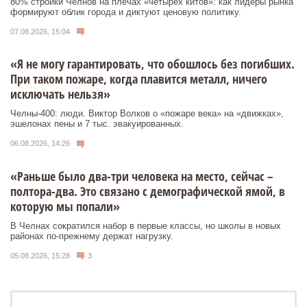
80% стройки Челнов на плечах «четырех китов»: как лидеры рынка
формируют облик города и диктуют ценовую политику.
07.08.2026, 15:04
«Я не могу гарантировать, что обошлось без погибших.
При таком пожаре, когда плавится металл, ничего
исключать нельзя»
Челны-400: люди. Виктор Волков о «пожаре века» на «движках»,
эшелонах пены и 7 тыс. эвакуированных.
06.08.2026, 14:26
«Раньше было два-три человека на место, сейчас –
полтора-два. Это связано с демографической ямой, в
которую мы попали»
В Челнах сократился набор в первые классы, но школы в новых
районах по-прежнему держат нагрузку.
05.08.2026, 15:28
3