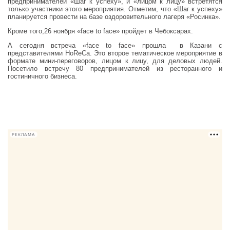
предпринимателей «Шаг к успеху», и «лицом к лицу» встретятся
только участники этого мероприятия. Отметим, что «Шаг к успеху»
планируется провести на базе оздоровительного лагеря «Росинка».
Кроме того,26 ноября «face to face» пройдет в Чебоксарах.
А сегодня встреча «face to face» прошла в Казани с
представителями HoReCa. Это второе тематическое мероприятие в
формате мини-переговоров, лицом к лицу, для деловых людей.
Посетило встречу 80 предпринимателей из ресторанного и
гостиничного бизнеса.
РЕКЛАМА