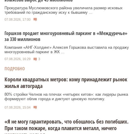
Прокуратура Муслюмовского района увеличила размер исковых
требований по гражданскому иску к бывшему ...
07.08.2026, 17:00
Горшков продает многоуровневый паркинг в «Междуречье»
за 330 миллионов
Компания «АНГ-Холдинг» Алексея Горшкова выставила на продажу
многоуровневый паркинг в ЖК ...
07.08.2026, 16:29
3
ПОДРОБНО
Короли квадратных метров: кому принадлежит рынок
жилья автограда
80% стройки Челнов на плечах «четырех китов»: как лидеры рынка
формируют облик города и диктуют ценовую политику.
07.08.2026, 15:04
«Я не могу гарантировать, что обошлось без погибших.
При таком пожаре, когда плавится металл, ничего