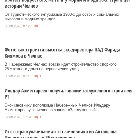
истории Челнов
От туристического энтузиазма 1980‑х до острых социальных
вызовов и модных трендов ...
08.08.2026, 07:23
Фото: как строится высотка экс-директора ПАД Фарида
Киямова в Челнах
В Набережных Челнах вовсю идет строительство спорного
25‑этажного дома на пересечении улиц ...
08.08.2026, 07:19
1
Ильдар Ахметгареев получил звание заслуженного строителя
РТ
Экс‑чиновнику исполкома Набережных Челнов Ильдару
Ахметгарееву присвоено звание «Заслуженный ...
07.08.2026, 17:51
1
Иск о «раскулачивании» экс-чиновника из Актаныша
Ильясова вырос до 45 миллионов