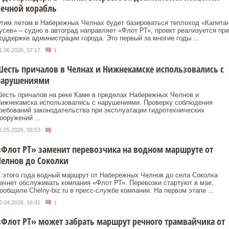
ечной корабль
тим летом в Набережных Челнах будет базироваться теплоход «Капита
усев» – судно в автоград направляет «Флот РТ», проект реализуется при
оддержке администрации города. Это первый за многие годы ...
1.06.2026, 07:17
1
есть причалов в Челнах и Нижнекамске использовались с
нарушениями
есть причалов на реке Каме в пределах Набережных Челнов и
ижнекамска использовались с нарушениями. Проверку соблюдения
ребований законодательства при эксплуатации гидротехнических
ооружений ...
6.05.2026, 08:53
Флот РТ» заменит перевозчика на водном маршруте от
елнов до Соколки
 этого года водный маршрут от Набережных Челнов до села Соколка
ачнет обслуживать компания «Флот РТ». Перевозки стартуют в мае,
ообщили Chelny‑biz.ru в пресс‑службе компании. На первом этапе ...
2.04.2026, 16:41
1
Флот РТ» может забрать маршрут речного трамвайчика от