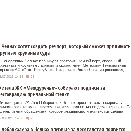
 Челнах хотят создать речпорт, который сможет принимать
рупные круизные суда
 Набережных Челнах планируют построить речной порт, способный
ринимать и круизные лайнеры, и скоростные «Метеоры». Генеральный
иректор АО «Флот Республики Татарстан» Роман Лизалин рассказал, ...
8.07.2026, 14:58
18
Жители ЖК «Междуречье» собирают подписи за
еставрацию причальной стенки
ители дома 17А-25 в Набережных Челнах просят отреставрировать
ричальную стенку на набережной, либо полностью ее демонтировать. П
оллективным обращением, которое инициировали активистки Сабина ...
7.06.2026, 14:30
7
 дебаркадера в Челнах впервые за десятилетия появится