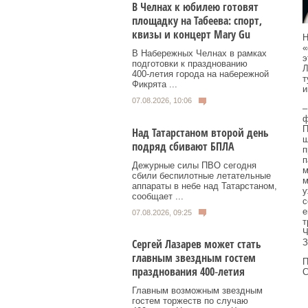
В Челнах к юбилею готовят
площадку на Табеева: спорт,
квизы и концерт Mary Gu
Н
«
В Набережных Челнах в рамках
э
подготовки к празднованию
Л
400‑летия города на набережной
т
Фикрята ...
и
07.08.2026, 10:06
–
ф
П
Над Татарстаном второй день
ш
подряд сбивают БПЛА
п
п
Дежурные силы ПВО сегодня
м
сбили беспилотные летательные
м
аппараты в небе над Татарстаном,
у
сообщает ...
с
е
07.08.2026, 09:25
т
Ч
Сергей Лазарев может стать
З
главным звездным гостем
П
празднования 400‑летия
C
Главным возможным звездным
гостем торжеств по случаю