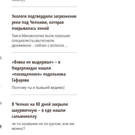
Экологи подтвердили загрязнение
реки под Челнами, которая
покрывалась пеной
Там в Минэкологии были хорошие
специалисты,вытеснили
дрожжаное…сейчас с колхоза ...
й
«Вовка не выдержал» – в
Нидерландах нашли
«похищенного» подельника
Гафарова
х
Поэтому ты и бывший видимо)
ю
В Челнах на 80 дней закрыли
шаурмичную – в еде нашли
сальмонеллу
че-то название не по-русски, или им
е
можно?