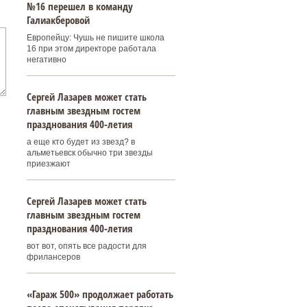
№16 перешел в команду
Галиакберовой
Европейцу: Чушь не пишите школа
16 при этом директоре работала
негативно
Сергей Лазарев может стать
главным звездным гостем
празднования 400‑летия
а еще кто будет из звезд? в
альметьевск обычно три звезды
приезжают
Сергей Лазарев может стать
главным звездным гостем
празднования 400‑летия
вот вот, опять все радости для
фрилансеров
«Гараж 500» продолжает работать