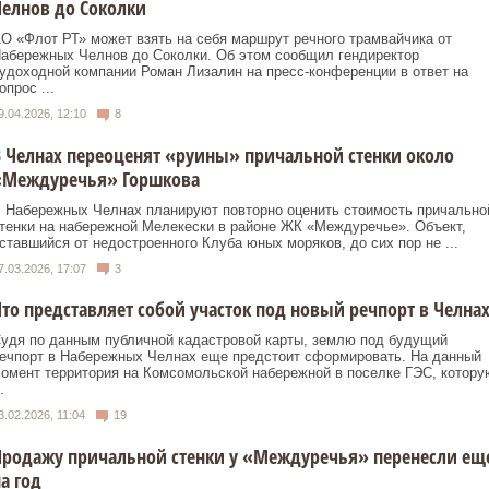
елнов до Соколки
О «Флот РТ» может взять на себя маршрут речного трамвайчика от
абережных Челнов до Соколки. Об этом сообщил гендиректор
удоходной компании Роман Лизалин на пресс-конференции в ответ на
опрос ...
9.04.2026, 12:10
8
 Челнах переоценят «руины» причальной стенки около
«Междуречья» Горшкова
 Набережных Челнах планируют повторно оценить стоимость причально
тенки на набережной Мелекески в районе ЖК «Междуречье». Объект,
ставшийся от недостроенного Клуба юных моряков, до сих пор не ...
7.03.2026, 17:07
3
то представляет собой участок под новый речпорт в Челна
удя по данным публичной кадастровой карты, землю под будущий
ечпорт в Набережных Челнах еще предстоит сформировать. На данный
омент территория на Комсомольской набережной в поселке ГЭС, котору
.
3.02.2026, 11:04
19
Продажу причальной стенки у «Междуречья» перенесли ещ
а год