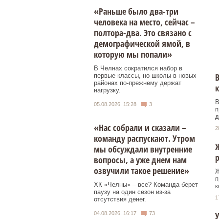
«Раньше было два-три
человека на место, сейчас –
полтора-два. Это связано с
демографической ямой, в
которую мы попали»
В Челнах сократился набор в
В
первые классы, но школы в новых
районах по-прежнему держат
к
нагрузку.
В
05.08.2026, 15:28
3
п
д
«Нас собрали и сказали –
2
команду распускают. Утром
мы обсуждали внутренние
р
вопросы, а уже днем нам
озвучили такое решение»
Ж
п
ХК «Челны» – все? Команда берет
к
паузу на один сезон из-за
1
отсутствия денег.
У
04.08.2026, 16:17
73