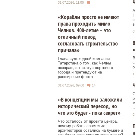
Ч
31.07.2026, 11:00
А
Н
«Корабли просто не имеют
с
права проходить мимо
в
Челнов. 400-летие – это
0
отличный повод
В
согласовать строительство
причала»
В
Глава судоходной компании
с
Татарстана о том, как Челны
о
возвращают статус портового
города и претендуют на
1
расширение флота.
Ч
31.07.2026, 09:00
14
С
«В концепции мы заложили
р
м
исторический переход, но
..
что это будет - пока секрет»
0
Что осталось от проекта центра,
почему работы советских
архитекторов остались на бумаге и
н
как будет развиваться территория?