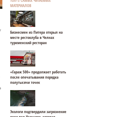
ТОП-3 САМЫХ ЧИТАЕМЫХ
МАТЕРИАЛОВ
у
Бизнесмен из Питера открыл на
месте рестоклуба в Челнах
туркменский ресторан
«Гараж 500» продолжает работать
после опечатывания порядка
ь
полутысячи точек
в
Экологи подтвердили загрязнение
реки под Челнами, которая