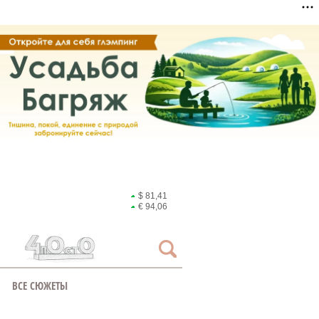
$ 81,41
€ 94,06
ВСЕ СЮЖЕТЫ