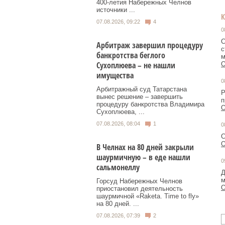
400‑летия Набережных Челнов
источники ...
07.08.2026, 09:22
4
0
С
Арбитраж завершил процедуру
с
банкротства беглого
м
Сухоплюева – не нашли
О
имущества
0
Арбитражный суд Татарстана
Р
вынес решение – завершить
п
процедуру банкротства Владимира
О
Сухоплюева, ...
07.08.2026, 08:04
1
0
С
О
В Челнах на 80 дней закрыли
шаурмичную – в еде нашли
0
сальмонеллу
Д
м
Горсуд Набережных Челнов
О
приостановил деятельность
шаурмичной «Raketa. Time to fly»
на 80 дней. ...
07.08.2026, 07:39
2