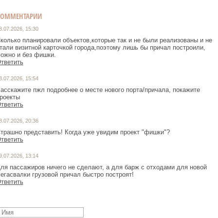
КОММЕНТАРИИ
8.07.2026, 15:30
колько планировали объектов,которые так и не были реализованы и не
тали визитной карточкой города,поэтому лишь бы причал построили,
ожно и без фишки.
тветить
8.07.2026, 15:54
асскажите пжл подробнее о месте нового порта/причала, покажите
роекты
тветить
8.07.2026, 20:36
трашно представить! Когда уже увидим проект "фишки"?
тветить
9.07.2026, 13:14
ля пассажиров ничего не сделают, а для барж с отходами для новой
егасвалки грузовой причал быстро построят!
тветить