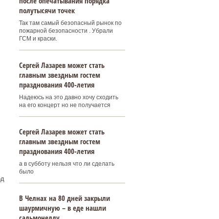
после опечатывания порядка
полутысячи точек
Так там самый безопасный рынок по
пожарной безопасности . Убрали
ГСМ и краски.
Сергей Лазарев может стать
главным звездным гостем
празднования 400‑летия
Надеюсь на это давно хочу сходить
на его концерт но не получается
Сергей Лазарев может стать
главным звездным гостем
празднования 400‑летия
а в субботу нельзя что ли сделать
было
од
В Челнах на 80 дней закрыли
шаурмичную – в еде нашли
сальмонеллу