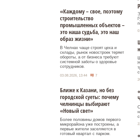
р
«Каждому – свое, поэтому
Э
строительство
Г
п
промышленных объектов –
это наша судьба, это наш
0
образ жизни»
Ш
В Челнах чаще строят цеха и
склады, рынок новостроек теряет
обороты, а от бизнеса требуют
Ш
системной заботы о здоровье
Н
сотрудников.
т
с
03.08.2026, 13:44
7
2
Ближе к Казани, но без
«
городской суеты: почему
Ч
челнинцы выбирают
С
«Новый свет»
н
с
Более половины домов первого
2
микрорайона уже построены, а
первые жители заселяются в
готовый квартал с парком.
«