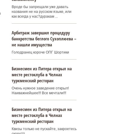
Вроде бы запрещали уже давать
названия не на русском языке, или
н
как всегда у нас?дуракам ...
Арбитраж завершил процедуру
банкротства беглого Сухоплюева –
не нашли имущества
Голодранец короче ОПГ Шортики
Бизнесмен из Питера открыл на
месте рестоклуба в Челнах
туркменский ресторан
Очень нужное заведение открыл!
Наиважнейшее!!! Все мечтали!!!
Бизнесмен из Питера открыл на
месте рестоклуба в Челнах
туркменский ресторан
Квизы только не пускайте, закроетесь
скоро)))