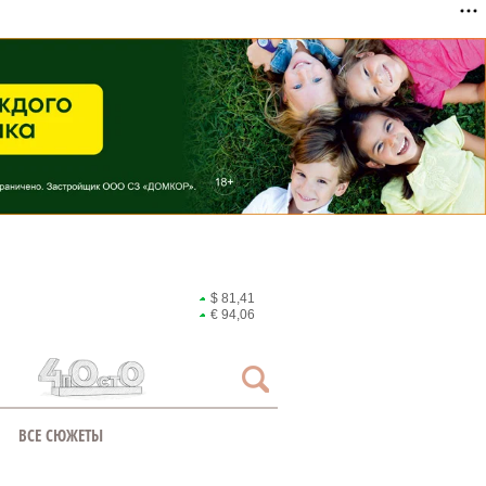
$ 81,41
€ 94,06
ВСЕ СЮЖЕТЫ