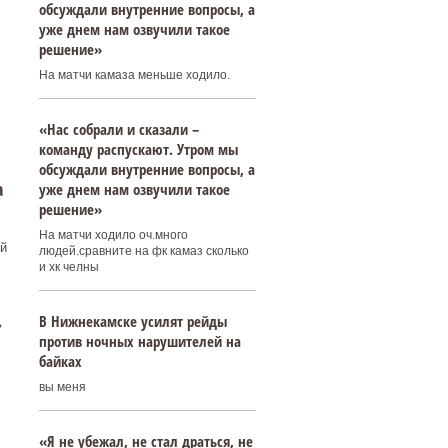
обсуждали внутренние вопросы, а
уже днем нам озвучили такое
решение»
На матчи камаза меньше ходило.
«Нас собрали и сказали –
команду распускают. Утром мы
обсуждали внутренние вопросы, а
а
уже днем нам озвучили такое
решение»
На матчи ходило оч.много
й
людей.сравните на фк камаз сколько
и хк челны
В Нижнекамске усилят рейды
»
против ночных нарушителей на
байках
вы меня
«Я не убежал, не стал драться, не