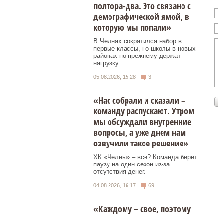
полтора-два. Это связано с
демографической ямой, в
которую мы попали»
В Челнах сократился набор в
первые классы, но школы в новых
районах по-прежнему держат
нагрузку.
05.08.2026, 15:28
3
«Нас собрали и сказали –
команду распускают. Утром
мы обсуждали внутренние
вопросы, а уже днем нам
озвучили такое решение»
ХК «Челны» – все? Команда берет
паузу на один сезон из-за
отсутствия денег.
04.08.2026, 16:17
69
«Каждому – свое, поэтому