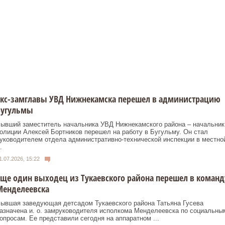
Экс-замглавы УВД Нижнекамска перешел в администрацию
Бугульмы
ывший заместитель начальника УВД Нижнекамского района – начальник
олиции Алексей Бортников перешел на работу в Бугульму. Он стал
уководителем отдела административно-технической инспекции в местно
.
1.07.2026, 15:22
ще один выходец из Тукаевского района перешел в команд
Менделеевска
ывшая заведующая детсадом Тукаевского района Татьяна Гусева
азначена и. о. замруководителя исполкома Менделеевска по социальны
опросам. Ее представили сегодня на аппаратном ...