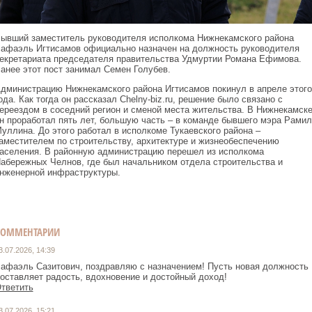
ывший заместитель руководителя исполкома Нижнекамского района
афаэль Игтисамов официально назначен на должность руководителя
екретариата председателя правительства Удмуртии Романа Ефимова.
анее этот пост занимал Семен Голубев.
дминистрацию Нижнекамского района Игтисамов покинул в апреле этого
ода. Как тогда он рассказал Сhelny-biz.ru, решение было связано с
ереездом в соседний регион и сменой места жительства. В Нижнекамск
н проработал пять лет, большую часть – в команде бывшего мэра Рамил
уллина. До этого работал в исполкоме Тукаевского района –
аместителем по строительству, архитектуре и жизнеобеспечению
аселения. В районную администрацию перешел из исполкома
абережных Челнов, где был начальником отдела строительства и
нженерной инфраструктуры.
КОММЕНТАРИИ
3.07.2026, 14:39
афаэль Сазитович, поздравляю с назначением! Пусть новая должность
оставляет радость, вдохновение и достойный доход!
тветить
3.07.2026, 15:21