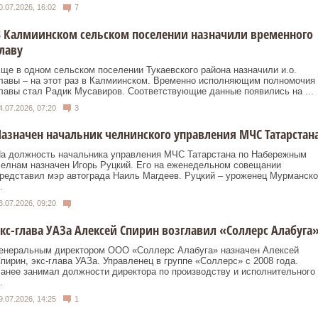
0.07.2026, 16:02
7
 Калмиинском сельском поселении назначили временного
лаву
ще в одном сельском поселении Тукаевского района назначили и.о.
лавы – на этот раз в Калмиинском. Временно исполняющим полномочия
лавы стал Радик Мусавиров. Соответствующие данные появились на ...
4.07.2026, 07:20
3
азначен начальник челнинского управления МЧС Татарстан
а должность начальника управления МЧС Татарстана по Набережным
елнам назначен Игорь Руцкий. Его на еженедельном совещании
редставил мэр автограда Наиль Магдеев. Руцкий – уроженец Мурманско
.
3.07.2026, 09:20
кс-глава УАЗа Алексей Спирин возглавил «Соллерс Алабуга
енеральным директором ООО «Соллерс Алабуга» назначен Алексей
пирин, экс-глава УАЗа. Управленец в группе «Соллерс» с 2008 года.
анее занимал должности директора по производству и исполнительного
.
9.07.2026, 14:25
1