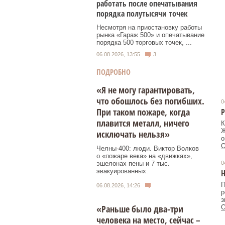
работать после опечатывания
порядка полутысячи точек
Несмотря на приостановку работы
рынка «Гараж 500» и опечатывание
порядка 500 торговых точек, ...
06.08.2026, 13:55
3
ПОДРОБНО
«Я не могу гарантировать,
что обошлось без погибших.
0
При таком пожаре, когда
Р
плавится металл, ничего
К
Ж
исключать нельзя»
о
О
Челны-400: люди. Виктор Волков
о «пожаре века» на «движках»,
эшелонах пены и 7 тыс.
0
эвакуированных.
Н
П
06.08.2026, 14:26
р
з
«Раньше было два-три
О
человека на место, сейчас –