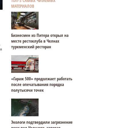
ТОП-3 САМЫХ ЧИТАЕМЫХ
МАТЕРИАЛОВ
Бизнесмен из Питера открыл на
месте рестоклуба в Челнах
е
туркменский ресторан
я
«Гараж 500» продолжает работать
после опечатывания порядка
полутысячи точек
Экологи подтвердили загрязнение
реки под Челнами, которая