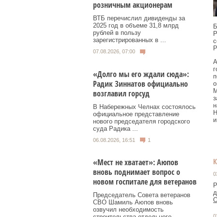
розничным акционерам
ВТБ перечислил дивиденды за
2025 год в объеме 31,8 млрд
Б
рублей в пользу
Р
зарегистрированных в ...
с
Р
07.08.2026, 07:00
А
г
«Долго мы его ждали сюда»:
п
Радик Зиннатов официально
о
М
возглавил горсуд
з
н
В Набережных Челнах состоялось
Н
официальное представление
и
нового председателя городского
суда Радика ...
06.08.2026, 16:51
1
«Мест не хватает»: Аюпов
вновь поднимает вопрос о
0
новом госпитале для ветеранов
Р
д
Председатель Совета ветеранов
О
СВО Шамиль Аюпов вновь
озвучил необходимость
0
строительства отдельного ...