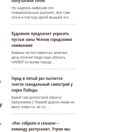
полутысячи точек
Ну надеюсь кафешки эти
пожароопасные разгонят, всё таки
огонь и гсм под одной крышей это ...
Художник предлагает украсить
пустые зоны Челнов городскими
символами
Камазы на постаментах, конечно
дичь полная! Надо еще обязать
НАЙЕР по всему городу ...
Город в пятый раз пытается
й
снести скандальный самострой у
парка Победы
Какой там долгострой убрать!
Арбузников с Первой дороги никак не
у
могут извести, не то, ...
«Нас собрали и сказали –
м
команду распускают. Утром мы