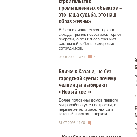
строительство
промышленных объектов –
это наша судьба, это наш
образ жизни»
В Челнах чаще строят цеха и
склады, рынок новостроек теряет
обороты, а от бизнеса требуют
системной заботы о здоровье
сотрудников.
03.08.2026, 13:44
7
Ближе к Казани, но без
Б
городской суеты: почему
п
челнинцы выбирают
р
..
«Новый свет»
2
Более половины домов первого
микрорайона уже построены, а
Е
первые жители заселяются в
готовый квартал с парком.
31.07.2026, 11:00
Б
н
в