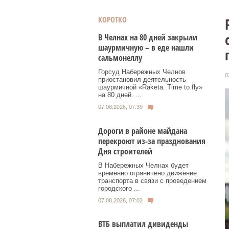
КОРОТКО
В Челнах на 80 дней закрыли
шаурмичную – в еде нашли
сальмонеллу
Горсуд Набережных Челнов
0
приостановил деятельность
шаурмичной «Raketa. Time to fly»
на 80 дней. ...
07.08.2026, 07:39
Дороги в районе майдана
перекроют из-за празднования
Дня строителей
В Набережных Челнах будет
временно ограничено движение
транспорта в связи с проведением
городского ...
07.08.2026, 07:02
ВТБ выплатил дивиденды