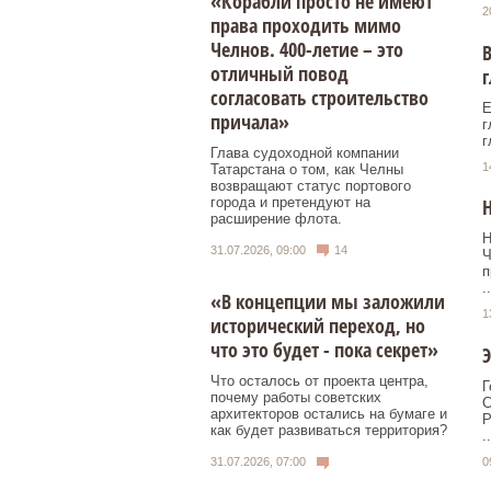
«Корабли просто не имеют
2
права проходить мимо
Челнов. 400-летие – это
В
отличный повод
г
согласовать строительство
Е
причала»
г
г
Глава судоходной компании
1
Татарстана о том, как Челны
возвращают статус портового
города и претендуют на
Н
расширение флота.
Н
31.07.2026, 09:00
14
Ч
п
..
«В концепции мы заложили
1
исторический переход, но
что это будет - пока секрет»
Э
Что осталось от проекта центра,
Г
почему работы советских
С
архитекторов остались на бумаге и
Р
как будет развиваться территория?
..
0
31.07.2026, 07:00