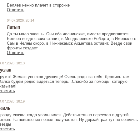
Беляев нежно плачет в сторонке
Ответить
04.07.2026, 20:14
Латып
Да ты мало знаешь. Они оба челнинские, вместе продвигаются.
Беляев везде своих ставит, в Менделеевске Роберта, в Ижевск его.
Сам в Челны скоро, в Нижнекамск Ахметова оставит. Везде свои
фронты создает
Ответить
4.07.2026, 18:13
услан
рутяк! Желаю успехов дружище! Очень рады за тебя. Держись там!
алко будем редко видеться теперь...Спасибо за помощь, которую
казывал!
тветить
4.07.2026, 18:19
аиль
равду сказал когда увольнялся. Действительно переехал в другой
егион. На повышение пошел получается. Ну дерзай, раз тут не сошлись
везды
тветить