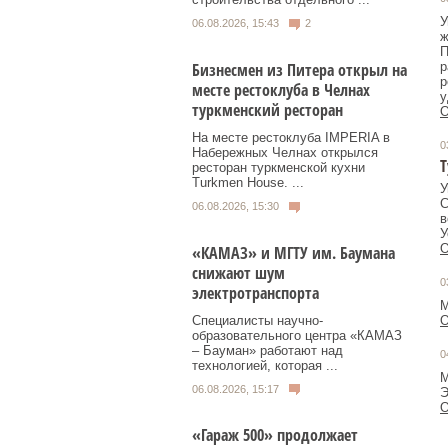
У
06.08.2026, 15:43
2
ж
П
Бизнесмен из Питера открыл на
р
р
месте рестоклуба в Челнах
туркменский ресторан
О
На месте рестоклуба IMPERIA в
0
Набережных Челнах открылся
Т
ресторан туркменской кухни
Turkmen House. ...
У
С
06.08.2026, 15:30
в
У
О
«КАМАЗ» и МГТУ им. Баумана
снижают шум
0
электротранспорта
М
Специалисты научно-
О
образовательного центра «КАМАЗ
– Бауман» работают над
0
технологией, которая ...
М
06.08.2026, 15:17
Э
О
«Гараж 500» продолжает