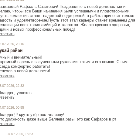
важаемый Рафаэль Сазитович! Поздравляю с новой должностью и
елаю, чтобы все Ваши начинания были успешными и плодотворными.
усть коллектив станет надежной поддержкой, а работа приносит только
адость и удовлетворение.Пусть этот этап карьеры станет временем для
еализации всех твоих амбиций и талантов. Желаю крепкого здоровья,
тветить
3.07.2026, 20:16
укай район
мный и внимательный!
кромный парень с засученными рукавами, таким я его помню. С ним
сегда комфортно работать!
спехов в новой должности!
тветить
3.07.2026, 22:32
олодец, успехов
тветить
4.07.2026, 00:55
олодец!!! круто утёр нос Беляеву!!
то должность даже выше Беляева разы, это как Сафаров в рт
тветить
04.07.2026, 18:53