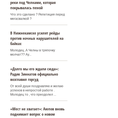
реки под Челнами, которая
покрывалась пеной
Что это сделано ? Репетиция перед
мегасвалкой ?
В Нижнекамске усилят рейды
против ночных нарушителей на
байках
Молодец..А Челны в тряпочку
молчат?? Ау...
«Долго мы его ждали сюда»:
Радик Зиннатов официально
возглавил горсуд
От всей души поздравляю и желаю
успехов в непростой работе .
Молодец то , что преодолел ...
«Мест не хватает»: Аюпов вновь
поднимает вопрос о новом