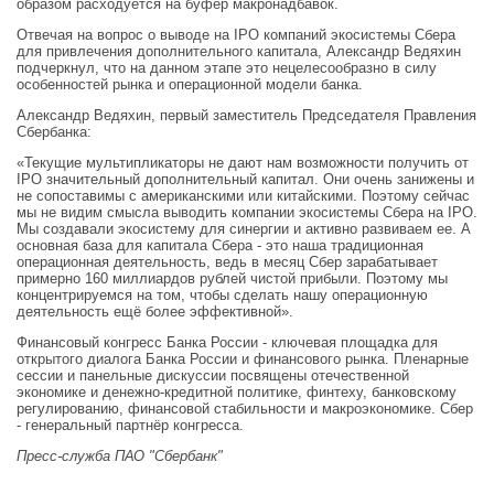
образом расходуется на буфер макронадбавок.
Отвечая на вопрос о выводе на IPO компаний экосистемы Сбера
для привлечения дополнительного капитала, Александр Ведяхин
подчеркнул, что на данном этапе это нецелесообразно в силу
особенностей рынка и операционной модели банка.
Александр Ведяхин, первый заместитель Председателя Правления
Сбербанка:
«Текущие мультипликаторы не дают нам возможности получить от
IPO значительный дополнительный капитал. Они очень занижены и
не сопоставимы с американскими или китайскими. Поэтому сейчас
мы не видим смысла выводить компании экосистемы Сбера на IPO.
Мы создавали экосистему для синергии и активно развиваем ее. А
основная база для капитала Сбера - это наша традиционная
операционная деятельность, ведь в месяц Сбер зарабатывает
примерно 160 миллиардов рублей чистой прибыли. Поэтому мы
концентрируемся на том, чтобы сделать нашу операционную
деятельность ещё более эффективной».
Финансовый конгресс Банка России - ключевая площадка для
открытого диалога Банка России и финансового рынка. Пленарные
сессии и панельные дискуссии посвящены отечественной
экономике и денежно-кредитной политике, финтеху, банковскому
регулированию, финансовой стабильности и макроэкономике. Сбер
- генеральный партнёр конгресса.
Пресс-служба ПАО "Сбербанк"