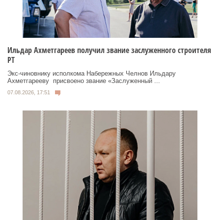
Ильдар Ахметгареев получил звание заслуженного строителя
РТ
Экс‑чиновнику исполкома Набережных Челнов Ильдару
Ахметгарееву присвоено звание «Заслуженный ...
07.08.2026, 17:51