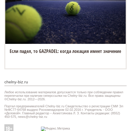
Если падел, то GAZPADEL: когда локация имеет значение
chelny-biz.ru
Любое использование материалов допускается только при соблюдении правил
перепечатки при наличии гиперссылки на Chelny-biz.ru. Все права защищены
©Chelny-biz.ru. 2012—2026.
Портал предпринимателей Chelny-biz.ru Свидетельство о регистрации СМИ Эл
№ФС77-64768 выдано Роскомнадзором 02.02.2016 г. Учредитель - ООО
«Деловой». Главный редактор – Ахметзянова Л. З. Контакты редакции: (8552)
450-575,
news@chelny-biz.ru