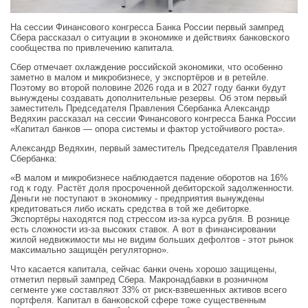
На сессии Финансового конгресса Банка России первый зампред
Сбера рассказал о ситуации в экономике и действиях банковского
сообщества по привлечению капитала.
Сбер отмечает охлаждение российской экономики, что особенно
заметно в малом и микробизнесе, у экспортёров и в ретейле.
Поэтому во второй половине 2026 года и в 2027 году банки будут
вынуждены создавать дополнительные резервы. Об этом первый
заместитель Председателя Правления Сбербанка Александр
Ведяхин рассказал на сессии Финансового конгресса Банка России
«Капитал банков — опора системы и фактор устойчивого роста».
Александр Ведяхин, первый заместитель Председателя Правления
Сбербанка:
«В малом и микробизнесе наблюдается падение оборотов на 16%
год к году. Растёт доля просроченной дебиторской задолженности.
Деньги не поступают в экономику - предприятия вынуждены
кредитоваться либо искать средства в той же дебиторке.
Экспортёры находятся под стрессом из-за курса рубля. В рознице
есть сложности из-за высоких ставок. А вот в финансировании
жилой недвижимости мы не видим больших дефолтов - этот рынок
максимально защищён регуляторно».
Что касается капитала, сейчас банки очень хорошо защищены,
отметил первый зампред Сбера. Макронадбавки в розничном
сегменте уже составляют 33% от риск-взвешенных активов всего
портфеля. Капитал в банковской сфере тоже существенным