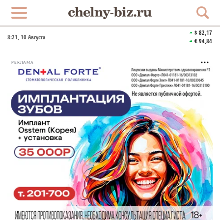
$ 82,17
8:22
, 10 Августа
€ 94,84
РЕКЛАМА