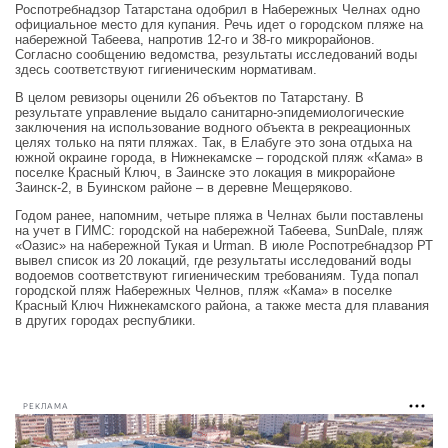
Роспотребнадзор Татарстана одобрил в Набережных Челнах одно
официальное место для купания. Речь идет о городском пляже на
набережной Табеева, напротив 12-го и 38-го микрорайонов.
Согласно сообщению ведомства, результаты исследований воды
здесь соответствуют гигиеническим нормативам.
В целом ревизоры оценили 26 объектов по Татарстану. В
результате управление выдало санитарно-эпидемиологические
заключения на использование водного объекта в рекреационных
целях только на пяти пляжах. Так, в Елабуге это зона отдыха на
южной окраине города, в Нижнекамске – городской пляж «Кама» в
поселке Красный Ключ, в Заинске это локация в микрорайоне
Заинск-2, в Буинском районе – в деревне Мещеряково.
Годом ранее, напомним, четыре пляжа в Челнах были поставлены
на учет в ГИМС: городской на набережной Табеева, SunDale, пляж
«Оазис» на набережной Тукая и Urman. В июле Роспотребнадзор РТ
вывел список из 20 локаций, где результаты исследований воды
водоемов соответствуют гигиеническим требованиям. Туда попал
городской пляж Набережных Челнов, пляж «Кама» в поселке
Красный Ключ Нижнекамского района, а также места для плавания
в других городах республики.
РЕКЛАМА