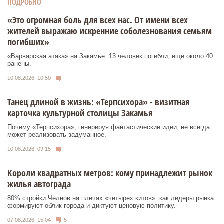
ПОДРОБНО
«Это огромная боль для всех нас. От имени всех
жителей выражаю искренние соболезнования семьям
погибших»
«Варварская атака» на Закамье: 13 человек погибли, еще около 40
ранены.
10.08.2026, 10:50
Танец длиной в жизнь: «Терпсихора» - визитная
карточка культурной столицы Закамья
Почему «Терпсихора», генерируя фантастические идеи, не всегда
может реализовать задуманное.
10.08.2026, 09:15
Короли квадратных метров: кому принадлежит рынок
жилья автограда
80% стройки Челнов на плечах «четырех китов»: как лидеры рынка
формируют облик города и диктуют ценовую политику.
07.08.2026, 15:04
5