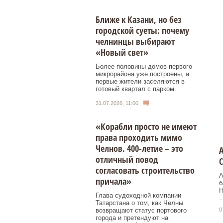
Ближе к Казани, но без
городской суеты: почему
челнинцы выбирают
«Новый свет»
Более половины домов первого
микрорайона уже построены, а
первые жители заселяются в
готовый квартал с парком.
31.07.2026, 11:00
«Корабли просто не имеют
права проходить мимо
Челнов. 400-летие – это
А
отличный повод
С
согласовать строительство
А
причала»
б
Н
Глава судоходной компании
..
Татарстана о том, как Челны
возвращают статус портового
0
города и претендуют на