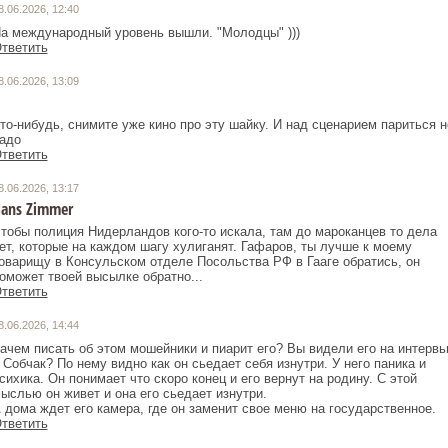
8.06.2026, 12:40
а международный уровень вышли. "Молодцы" )))
тветить
8.06.2026, 13:09
то-нибудь, снимите уже кино про эту шайку. И над сценарием париться н
адо
тветить
8.06.2026, 13:17
ans Zimmer
тобы полиция Нидерландов кого-то искала, там до мароканцев то дела
ет, которые на каждом шагу хулиганят. Гафаров, ты лучше к моему
оварищу в Консульском отделе Посольства РФ в Гааге обратись, он
оможет твоей высылке обратно...
тветить
8.06.2026, 14:44
ачем писать об этом мошейники и пиарит его? Вы видели его на интерв
 Собчак? По нему видно как он сьедает себя изнутри. У него паника и
сихика. Он понимает что скоро конец и его вернут на родину. С этой
ыслью он живет и она его сьедает изнутри.
 дома ждет его камера, где он заменит свое меню на государственное.
тветить