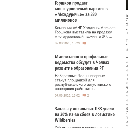
Горшков продает
многоуровневый паркинг в
«Междуречье» за 330
Б
миллионов
С
ф
Компания «АНГ-Холдинг» Алексея
с
Горшкова выставила на продажу
п
многоуровневый паркинг в ЖК ...
Т
07.08.2026, 16:29
с
и
Минниханов и профильные
–
ведомства обсудят в Челнах
с
и
развитие образования РТ
ч
п
Набережные Челны впервые
н
станут площадкой для
«
республиканского августовского
л
совещания работников ...
е
07.08.2026, 15:02
2
с
ч
м
Заказы у локальных ПВЗ упали
б
О
на 30% из-за сбоев в логистике
п
Wildberries
о
е
Объем заказов в пунктах выдачи