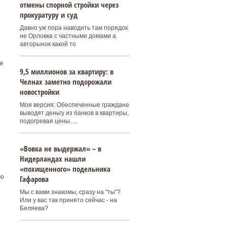
отмены спорной стройки через
прокуратуру и суд
Давно уж пора наводить там порядок
не Орловка с частными домами а
авторынок какой то
е
9,5 миллионов за квартиру: в
Челнах заметно подорожали
новостройки
Моя версия: Обеспеченные граждане
выводят деньгу из банков в квартиры,
подогревая цены. ...
«Вовка не выдержал» – в
Нидерландах нашли
«похищенного» подельника
ью
Гафарова
Мы с вами знакомы, сразу на "ты"?
Или у вас так принято сейчас - на
Беляева?