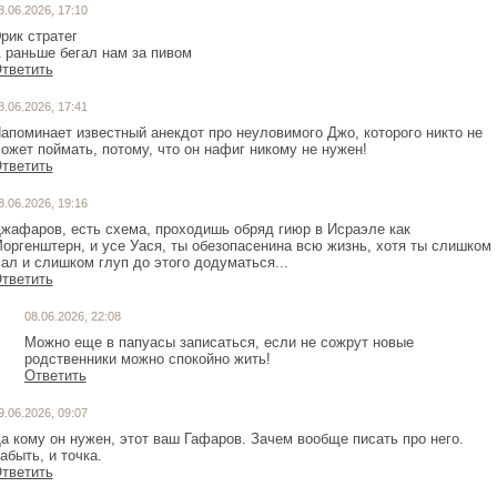
8.06.2026, 17:10
рик стратег
 раньше бегал нам за пивом
тветить
8.06.2026, 17:41
апоминает известный анекдот про неуловимого Джо, которого никто не
ожет поймать, потому, что он нафиг никому не нужен!
тветить
8.06.2026, 19:16
жафаров, есть схема, проходишь обряд гиюр в Исраэле как
оргенштерн, и усе Уася, ты обезопасенина всю жизнь, хотя ты слишком
ал и слишком глуп до этого додуматься...
тветить
08.06.2026, 22:08
Можно еще в папуасы записаться, если не сожрут новые
родственники можно спокойно жить!
Ответить
9.06.2026, 09:07
а кому он нужен, этот ваш Гафаров. Зачем вообще писать про него.
абыть, и точка.
тветить