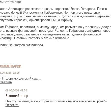
ли что-то еще.
анее Алистаров рассказал о новом «проекте» Эрика Гафарова. По его
ловам, беглый бизнесмен из Набережных Челнов и его подельник
ладимир Сухоплюев вышли на некоего Рустама и предложили через нег
апустить «проект», ориентированный на Африку.
ам Гафаров, напомним, в международном розыске по уголовному делу 
рганизацию финансовой пирамиды. Ранее на Гафарова возбудили новое
головное дело, связанное с нападением на вкладчика финансовой
ирамиды Gafarov&Partners Максима Кулагина.
ото: ВК Ан
дрей Алистаров
КОММЕНТАРИИ
8.06.2026, 12:25
ПГ Шортики,детский сад…
тветить
09.06.2026, 09:53
Бывший опер
Они то шортики, а вы кто раз их поймать не можете всем миром?))
Ответить