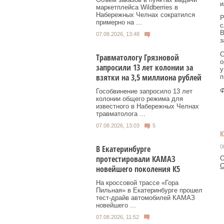
и
маркетплейса Wildberries в
Набережных Челнах сократился
Р
примерно на ...
с
В
07.08.2026, 13:48
з
С
Травматологу Грязновой
о
запросили 13 лет колонии за
у
взятки на 3,5 миллиона рублей
п
Ф
Гособвинение запросило 13 лет
колонии общего режима для
известного в Набережных Челнах
травматолога ...
07.08.2026, 13:03
5
В Екатеринбурге
0
протестировали КАМАЗ
О
О
новейшего поколения К5
На кроссовой трассе «Гора
Пильная» в Екатеринбурге прошел
тест-драйв автомобилей КАМАЗ
новейшего ...
07.08.2026, 11:52