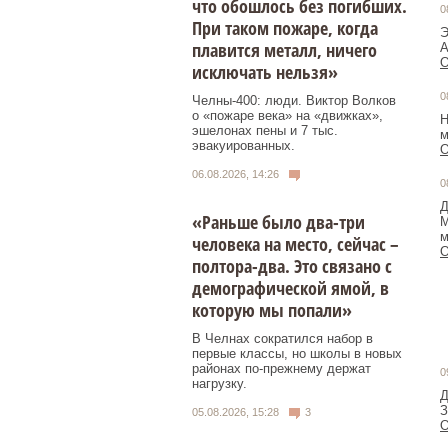
что обошлось без погибших.
0
При таком пожаре, когда
Э
плавится металл, ничего
А
О
исключать нельзя»
0
Челны-400: люди. Виктор Волков
о «пожаре века» на «движках»,
Н
эшелонах пены и 7 тыс.
м
эвакуированных.
О
06.08.2026, 14:26
0
Д
«Раньше было два-три
М
м
человека на место, сейчас –
О
полтора-два. Это связано с
демографической ямой, в
которую мы попали»
В Челнах сократился набор в
первые классы, но школы в новых
районах по-прежнему держат
0
нагрузку.
Д
З
05.08.2026, 15:28
3
О