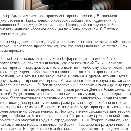
логер Андрей Алистаров прокомментировал пропажу Владимира
ухоплюева в Нидерландах, о которой сообщил его подельник по
инансовой пирамиде Эрик Гафаров. Последний накануне у себя в
оцсетях написал короткое сообщение: «Вову похитили. С 7 утра с
олицией ищем».
ак, в очередном выпуске, опубликованном в авторском канале «Железна
тавка», Алистаров предположил, что это якобы похищение могло быть
нсценировано.
 Если Вовка пропал и его с 7 утра Гафаров ищет с полицией, то,
оответственно, зачем ты пишешь, что его похитили? Ты бы написал:
счез, пропал, подозреваем, что его похитили, либо ему стало плохо, ли
то-то еще. Здесь либо триггер в голове – если кто-то пропал, то его
охитили, но в это я мало верю. Верю я больше в другое, что они мутят
овую схему, – прокомментировал Алистаров в новом выпуске на канале
Железная ставка». – У Вовки просроченный паспорт и убежище ему вря
и получить. Так как он приехал из Турции раньше Дениса Ахметшина, то 
го кейс будет рассматриваться первым. Я так думаю, есть определенны
роки. Я посоветовался со своими юристами, адвокатами и они говорят,
то в последнее время ты можешь разыграть сценку – якобы м еня или
оего друга похитили в Европе – и твой кейс будет приобретать какую-то
олее железную убедительность. Поэтому у меня сложились две версии.
дна, слабенькая, что в воскресенье в 7 утра к нему пришли домой, взял
оместили в участок и будут экстрадировать. <…> Вторая, сильная, что
ни сами инсценировали похищение Вовки – Гафаров напрямую пишет, чт
го похитили. Вы для этого хотя бы видео с камер какие-то предоставьте