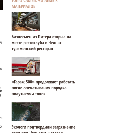
ТОП-3 САМЫХ ЧИТАЕМЫХ
МАТЕРИАЛОВ
Бизнесмен из Питера открыл на
месте рестоклуба в Челнах
я
туркменский ресторан
бо
«Гараж 500» продолжает работать
д
после опечатывания порядка
и
полутысячи точек
е
и,
Экологи подтвердили загрязнение
о
реки под Челнами, которая