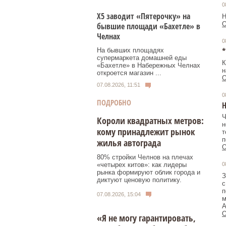
0
Х5 заводит «Пятерочку» на
Н
О
бывшие площади «Бахетле» в
Челнах
0
*
На бывших площадях
супермаркета домашней еды
К
«Бахетле» в Набережных Челнах
н
откроется магазин ...
О
07.08.2026, 11:51
0
ПОДРОБНО
H
Ч
Короли квадратных метров:
н
кому принадлежит рынок
т
п
жилья автограда
О
80% стройки Челнов на плечах
«четырех китов»: как лидеры
0
рынка формируют облик города и
З
диктуют ценовую политику.
с
п
07.08.2026, 15:04
м
А
О
«Я не могу гарантировать,