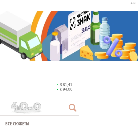
$ 81,41
€ 94,06
ВСЕ СЮЖЕТЫ