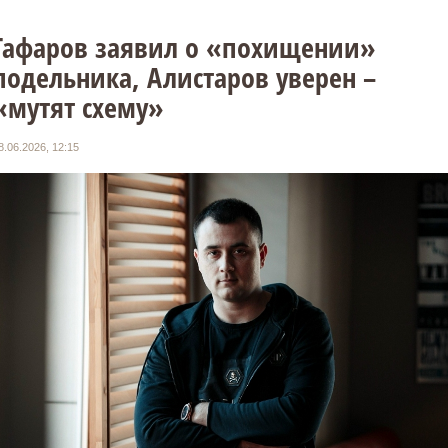
Гафаров заявил о «похищении»
подельника, Алистаров уверен –
«мутят схему»
8.06.2026, 12:15