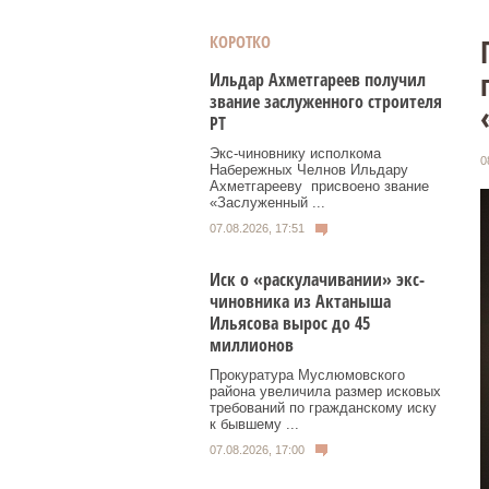
КОРОТКО
Ильдар Ахметгареев получил
звание заслуженного строителя
РТ
Экс‑чиновнику исполкома
0
Набережных Челнов Ильдару
Ахметгарееву присвоено звание
«Заслуженный ...
07.08.2026, 17:51
Иск о «раскулачивании» экс-
чиновника из Актаныша
Ильясова вырос до 45
миллионов
Прокуратура Муслюмовского
района увеличила размер исковых
требований по гражданскому иску
к бывшему ...
07.08.2026, 17:00