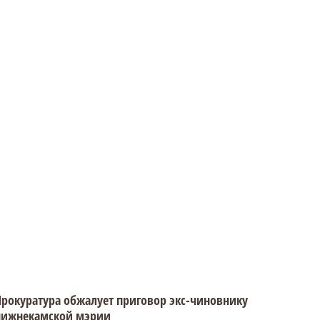
рокуратура обжалует приговор экс-чиновнику
нижнекамской мэрии