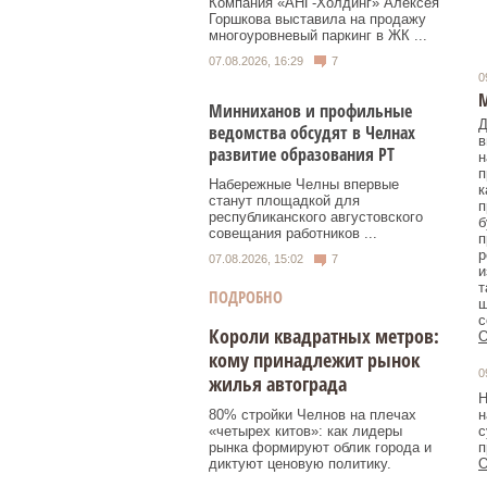
Компания «АНГ-Холдинг» Алексея
Горшкова выставила на продажу
многоуровневый паркинг в ЖК ...
07.08.2026, 16:29
7
0
М
Минниханов и профильные
Д
ведомства обсудят в Челнах
в
развитие образования РТ
н
п
Набережные Челны впервые
к
станут площадкой для
п
республиканского августовского
б
совещания работников ...
п
р
07.08.2026, 15:02
7
и
т
ПОДРОБНО
ш
с
Короли квадратных метров:
О
кому принадлежит рынок
0
жилья автограда
Н
80% стройки Челнов на плечах
н
«четырех китов»: как лидеры
с
рынка формируют облик города и
п
диктуют ценовую политику.
О