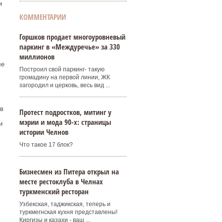
и
КОММЕНТАРИИ
Горшков продает многоуровневый
паркинг в «Междуречье» за 330
миллионов
ле
Построил свой паркинг- такую
громадину на первой линии, ЖК
загородил и церковь, весь вид ...
в
Протест подростков, митинг у
мэрии и мода 90-х: страницы
и
истории Челнов
Что такое 17 блок?
Бизнесмен из Питера открыл на
месте рестоклуба в Челнах
туркменский ресторан
Узбекская, таджикская, теперь и
туркмегнская кухня представлены!
Киргизы и казахи - ваш ...