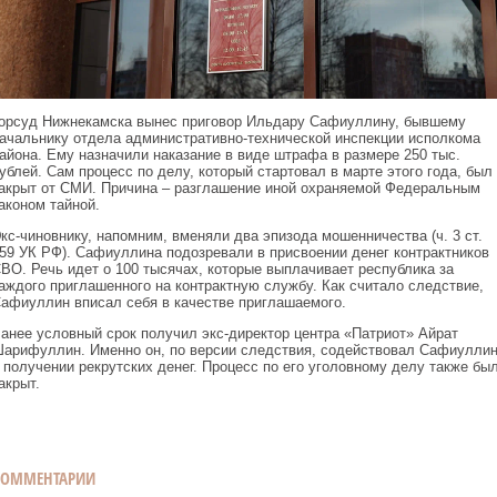
орсуд Нижнекамска вынес приговор Ильдару Сафиуллину, бывшему
ачальнику отдела административно-технической инспекции исполкома
айона. Ему назначили наказание в виде штрафа в размере 250 тыс.
ублей. Сам процесс по делу, который стартовал в марте этого года, был
акрыт от СМИ. Причина – разглашение иной охраняемой Федеральным
аконом тайной.
кс-чиновнику, напомним, вменяли два эпизода мошенничества (ч. 3 ст.
59 УК РФ). Сафиуллина подозревали в присвоении денег контрактников
ВО. Речь идет о 100 тысячах, которые выплачивает республика за
аждого приглашенного на контрактную службу. Как считало следствие,
афиуллин вписал себя в качестве приглашаемого.
анее условный срок получил экс-директор центра «Патриот» Айрат
арифуллин. Именно он, по версии следствия, содействовал Сафиулли
 получении рекрутских денег. Процесс по его уголовному делу также бы
акрыт.
КОММЕНТАРИИ