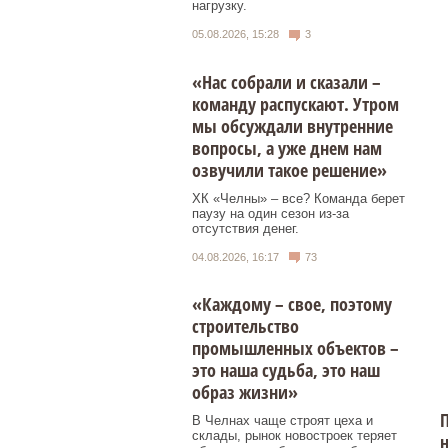
нагрузку.
05.08.2026, 15:28
3
«Нас собрали и сказали –
команду распускают. Утром
мы обсуждали внутренние
вопросы, а уже днем нам
озвучили такое решение»
ХК «Челны» – все? Команда берет
паузу на один сезон из-за
отсутствия денег.
04.08.2026, 16:17
73
«Каждому – свое, поэтому
строительство
промышленных объектов –
это наша судьба, это наш
образ жизни»
П
В Челнах чаще строят цеха и
склады, рынок новостроек теряет