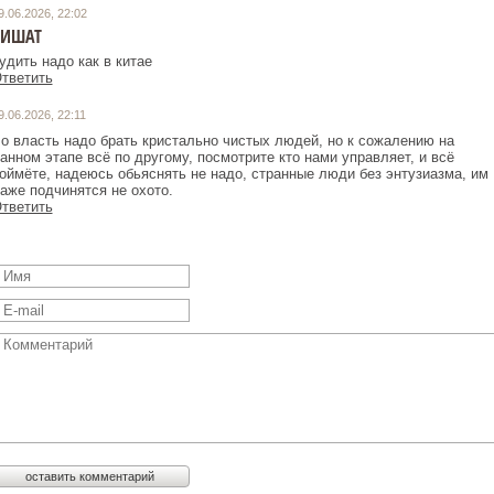
9.06.2026, 22:02
РИШАТ
удить надо как в китае
тветить
9.06.2026, 22:11
о власть надо брать кристально чистых людей, но к сожалению на
анном этапе всё по другому, посмотрите кто нами управляет, и всё
оймёте, надеюсь обьяснять не надо, странные люди без энтузиазма, им
аже подчинятся не охото.
тветить