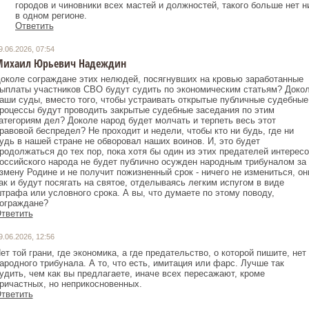
городов и чиновники всех мастей и должностей, такого больше нет н
в одном регионе.
Ответить
9.06.2026, 07:54
ихаил Юрьевич Надеждин
околе сограждане этих нелюдей, посягнувших на кровью заработанные
ыплаты участников СВО будут судить по экономическим статьям? Доко
аши суды, вместо того, чтобы устраивать открытые публичные судебные
роцессы будут проводить закрытые судебные заседания по этим
атегориям дел? Доколе народ будет молчать и терпеть весь этот
равовой беспредел? Не проходит и недели, чтобы кто ни будь, где ни
удь в нашей стране не обворовал наших воинов. И, это будет
родолжаться до тех пор, пока хотя бы один из этих предателей интересо
оссийского народа не будет публично осужден народным трибуналом за
змену Родине и не получит пожизненный срок - ничего не измениться, он
ак и будут посягать на святое, отделываясь легким испугом в виде
трафа или условного срока. А вы, что думаете по этому поводу,
ограждане?
тветить
9.06.2026, 12:56
ет той грани, где экономика, а где предательство, о которой пишите, нет
ародного трибунала. А то, что есть, имитация или фарс. Лучше так
удить, чем как вы предлагаете, иначе всех пересажают, кроме
ричастных, но неприкосновенных.
тветить