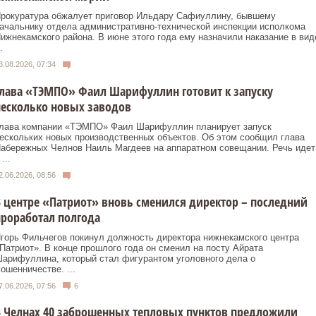
рокуратура обжалует приговор Ильдару Сафиуллину, бывшему
ачальнику отдела административно-технической инспекции исполкома
ижнекамского района. В июне этого года ему назначили наказание в вид
.
3.08.2026, 07:34
лава «ТЭМПО» Фаил Шарифуллин готовит к запуску
есколько новых заводов
лава компании «ТЭМПО» Фаил Шарифуллин планирует запуск
ескольких новых производственных объектов. Об этом сообщил глава
абережных Челнов Наиль Магдеев на аппаратном совещании. Речь идет
 ...
2.06.2026, 08:56
 центре «Патриот» вновь сменился директор – последний
роработал полгода
горь Фильчегов покинул должность директора нижнекамского центра
Патриот». В конце прошлого года он сменил на посту Айрата
арифуллина, который стал фигурантом уголовного дела о
ошенничестве. ...
7.06.2026, 07:56
6
 Челнах 40 заброшенных тепловых пунктов предложили