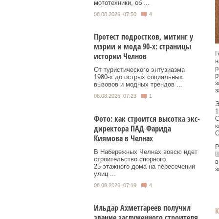
мототехники, об ...
08.08.2026, 07:50
4
Протест подростков, митинг у
мэрии и мода 90-х: страницы
Г
истории Челнов
н
р
От туристического энтузиазма
р
1980‑х до острых социальных
з
вызовов и модных трендов ...
з
08.08.2026, 07:23
1
Э
1
Фото: как строится высотка экс-
С
к
директора ПАД Фарида
С
Киямова в Челнах
Р
В Набережных Челнах вовсю идет
Ш
строительство спорного
в
25‑этажного дома на пересечении
з
улиц ...
08.08.2026, 07:19
4
Ильдар Ахметгареев получил
звание заслуженного строителя