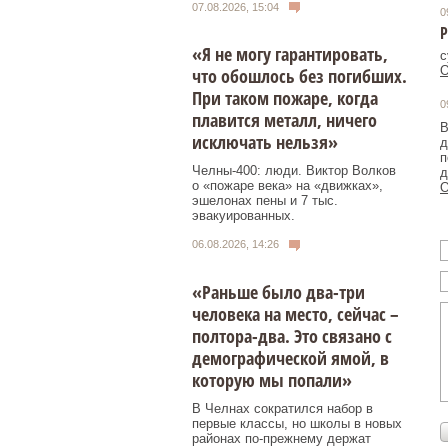
07.08.2026, 15:04
0
«Я не могу гарантировать,
с
О
что обошлось без погибших.
При таком пожаре, когда
0
плавится металл, ничего
В
исключать нельзя»
д
п
Челны-400: люди. Виктор Волков
д
о «пожаре века» на «движках»,
О
эшелонах пены и 7 тыс.
эвакуированных.
06.08.2026, 14:26
«Раньше было два-три
человека на место, сейчас –
полтора-два. Это связано с
демографической ямой, в
которую мы попали»
В Челнах сократился набор в
первые классы, но школы в новых
районах по-прежнему держат