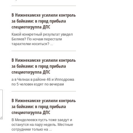
В Нижнекамске усилили контроль
за байками: в город прибыла
спецмотогруппа ДПС
Какой конкретный результат увидел
Беляев? По ночам перестали
тарахтелки носиться? ...
В Нижнекамске усилили контроль
за байками: в город прибыла
спецмотогруппа ДПС
а в Челнах в районе 46 и Ипподрома
по 5 человек ездят по вечерам
В Нижнекамске усилили контроль
за байками: в город прибыла
спецмотогруппа ДПС
В Менделеевск пусть тоже заедут и
останутся на пару недель. Местные
сотрудники только на ...