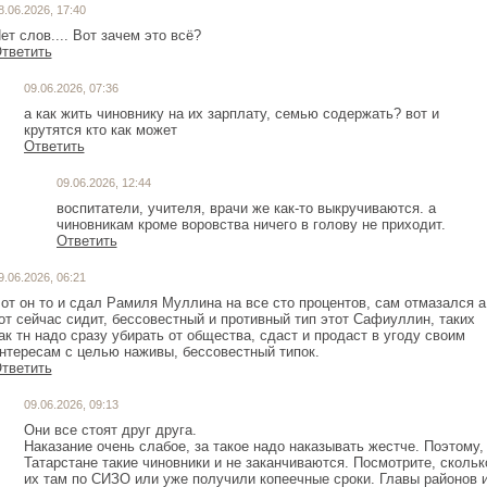
8.06.2026, 17:40
ет слов.... Вот зачем это всё?
тветить
09.06.2026, 07:36
а как жить чиновнику на их зарплату, семью содержать? вот и
крутятся кто как может
Ответить
09.06.2026, 12:44
воспитатели, учителя, врачи же как-то выкручиваются. а
чиновникам кроме воровства ничего в голову не приходит.
Ответить
9.06.2026, 06:21
от он то и сдал Рамиля Муллина на все сто процентов, сам отмазался а
от сейчас сидит, бессовестный и противный тип этот Сафиуллин, таких
ак тн надо сразу убирать от общества, сдаст и продаст в угоду своим
нтересам с целью наживы, бессовестный типок.
тветить
09.06.2026, 09:13
Они все стоят друг друга.
Наказание очень слабое, за такое надо наказывать жестче. Поэтому,
Татарстане такие чиновники и не заканчиваются. Посмотрите, скольк
их там по СИЗО или уже получили копеечные сроки. Главы районов 