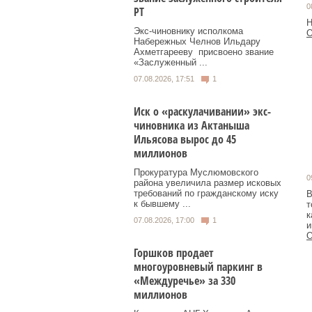
0
РТ
Н
Экс‑чиновнику исполкома
О
Набережных Челнов Ильдару
Ахметгарееву присвоено звание
«Заслуженный ...
07.08.2026, 17:51
1
Иск о «раскулачивании» экс-
чиновника из Актаныша
Ильясова вырос до 45
миллионов
Прокуратура Муслюмовского
0
района увеличила размер исковых
требований по гражданскому иску
В
к бывшему ...
т
к
07.08.2026, 17:00
1
и
О
Горшков продает
многоуровневый паркинг в
«Междуречье» за 330
миллионов