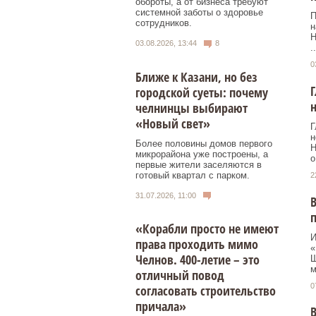
обороты, а от бизнеса требуют
системной заботы о здоровье
П
сотрудников.
н
Н
03.08.2026, 13:44
8
..
0
Ближе к Казани, но без
Г
городской суеты: почему
н
челнинцы выбирают
«Новый свет»
Г
н
Более половины домов первого
Н
микрорайона уже построены, а
о
первые жители заселяются в
готовый квартал с парком.
2
31.07.2026, 11:00
В
п
«Корабли просто не имеют
И
права проходить мимо
«
Челнов. 400-летие – это
Ш
м
отличный повод
0
согласовать строительство
причала»
В