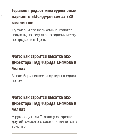
Горшков продает многоуровневый
паркинг в «Междуречье» за 330
е
миллионов
Ну так они его целиком и пытаются
продать, потому что по одному месту
не продается. Цены ...
Фото: как строится высотка экс-
директора ПАД Фарида Киямова в
Челнах
Много берут инвестквартиры и сдают
потом
Фото: как строится высотка экс-
директора ПАД Фарида Киямова в
Челнах
У руководителя Талана угол зрения
другой, смысл его слов заключается в
том, что ...