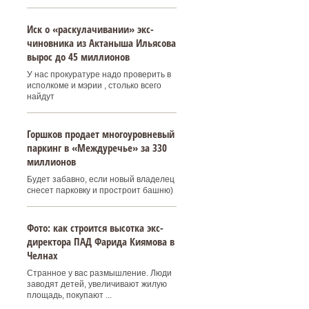
Иск о «раскулачивании» экс-
чиновника из Актаныша Ильясова
вырос до 45 миллионов
У нас прокуратуре надо проверить в
исполкоме и мэрии , столько всего
найдут
Горшков продает многоуровневый
паркинг в «Междуречье» за 330
миллионов
Будет забавно, если новый владелец
снесет парковку и простроит башню)
Фото: как строится высотка экс-
директора ПАД Фарида Киямова в
Челнах
Странное у вас размышление. Люди
заводят детей, увеличивают жилую
площадь, покупают ...