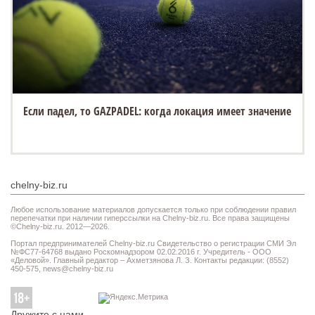
Если падел, то GAZPADEL: когда локация имеет значение
chelny-biz.ru
Любое использование материалов допускается только при соблюдении правил
перепечатки при наличии гиперссылки на Chelny-biz.ru. Все права защищены
©Chelny-biz.ru. 2012—2026.
Портал предпринимателей Chelny-biz.ru Свидетельство о регистрации СМИ Эл
№ФС77-64768 выдано Роскомнадзором 02.02.2016 г. Учредитель - ООО
«Деловой». Главный редактор – Ахметзянова Л. З. Контакты редакции: (8552)
450-575,
news@chelny-biz.ru
Дружите с нами