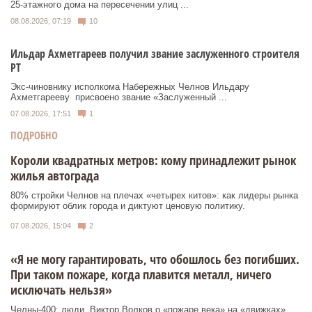
25‑этажного дома на пересечении улиц ...
08.08.2026, 07:19
10
Ильдар Ахметгареев получил звание заслуженного строителя
РТ
Экс‑чиновнику исполкома Набережных Челнов Ильдару
Ахметгарееву присвоено звание «Заслуженный ...
07.08.2026, 17:51
1
ПОДРОБНО
Короли квадратных метров: кому принадлежит рынок
жилья автограда
80% стройки Челнов на плечах «четырех китов»: как лидеры рынка
формируют облик города и диктуют ценовую политику.
07.08.2026, 15:04
2
«Я не могу гарантировать, что обошлось без погибших.
При таком пожаре, когда плавится металл, ничего
исключать нельзя»
Челны-400: люди. Виктор Волков о «пожаре века» на «движках»,