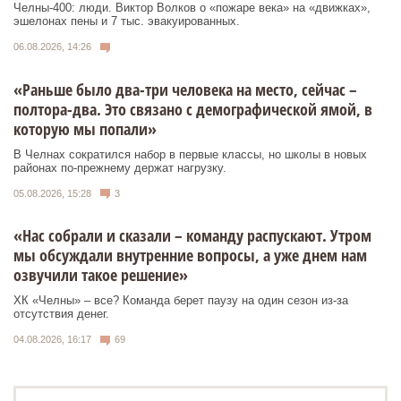
Челны-400: люди. Виктор Волков о «пожаре века» на «движках»,
эшелонах пены и 7 тыс. эвакуированных.
06.08.2026, 14:26
«Раньше было два-три человека на место, сейчас –
полтора-два. Это связано с демографической ямой, в
которую мы попали»
В Челнах сократился набор в первые классы, но школы в новых
районах по-прежнему держат нагрузку.
05.08.2026, 15:28
3
«Нас собрали и сказали – команду распускают. Утром
мы обсуждали внутренние вопросы, а уже днем нам
озвучили такое решение»
ХК «Челны» – все? Команда берет паузу на один сезон из-за
отсутствия денег.
04.08.2026, 16:17
69