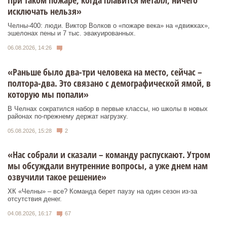
При таком пожаре, когда плавится металл, ничего
исключать нельзя»
Челны-400: люди. Виктор Волков о «пожаре века» на «движках»,
эшелонах пены и 7 тыс. эвакуированных.
06.08.2026, 14:26
«Раньше было два-три человека на место, сейчас –
полтора-два. Это связано с демографической ямой, в
которую мы попали»
В Челнах сократился набор в первые классы, но школы в новых
районах по-прежнему держат нагрузку.
05.08.2026, 15:28
2
«Нас собрали и сказали – команду распускают. Утром
мы обсуждали внутренние вопросы, а уже днем нам
озвучили такое решение»
ХК «Челны» – все? Команда берет паузу на один сезон из-за
отсутствия денег.
04.08.2026, 16:17
67