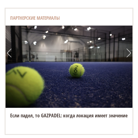
ПАРТНЕРСКИЕ МАТЕРИАЛЫ
Если падел, то GAZPADEL: когда локация имеет значение
«Белый город» открывает новую площадку на Спасской
ярмарке в Елабуге