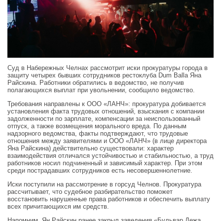
Суд в Набережных Челнах рассмотрит иски прокуратуры города в
защиту четырех бывших сотрудников рестоклуба Dum Balla Яна
Райскина. Работники обратились в ведомство, не получив
полагающихся выплат при увольнении, сообщило ведомство.
Требования направлены к ООО «ЛАНЧ»: прокуратура добивается
установления факта трудовых отношений, взыскания с компании
задолженности по зарплате, компенсации за неиспользованный
отпуск, а также возмещения морального вреда. По данным
надзорного ведомства, факты подтверждают, что трудовые
отношения между заявителями и ООО «ЛАНЧ» (в лице директора
Яна Райскина) действительно существовали: характер
взаимодействия отличался устойчивостью и стабильностью, а труд
работников носил подчиненный и зависимый характер. При этом
среди пострадавших сотрудников есть несовершеннолетние.
Иски поступили на рассмотрение в горсуд Челнов. Прокуратура
рассчитывает, что судебное разбирательство поможет
восстановить нарушенные права работников и обеспечить выплату
всех причитающихся им средств.
Напомним, Ян Райскин ранее закрыл заведения «Бульвар Дежа