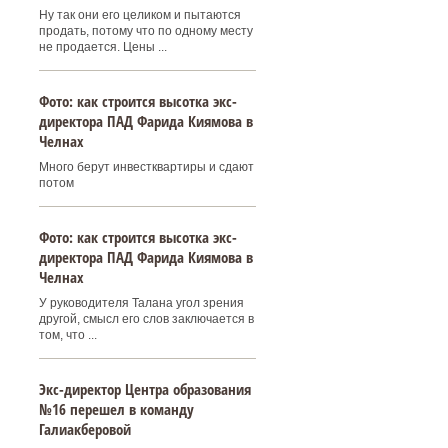
Ну так они его целиком и пытаются
продать, потому что по одному месту
не продается. Цены ...
Фото: как строится высотка экс-
директора ПАД Фарида Киямова в
Челнах
Много берут инвестквартиры и сдают
потом
Фото: как строится высотка экс-
директора ПАД Фарида Киямова в
Челнах
У руководителя Талана угол зрения
другой, смысл его слов заключается в
том, что ...
Экс-директор Центра образования
№16 перешел в команду
Галиакберовой