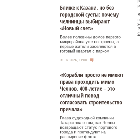
р
р
Ближе к Казани, но без
городской суеты: почему
В
п
челнинцы выбирают
ж
«Новый свет»
Р
О
Более половины домов первого
микрорайона уже построены, а
первые жители заселяются в
готовый квартал с парком.
31.07.2026, 11:00
«Корабли просто не имеют
права проходить мимо
Челнов. 400-летие – это
отличный повод
согласовать строительство
причала»
Глава судоходной компании
Татарстана о том, как Челны
возвращают статус портового
города и претендуют на
расширение флота.