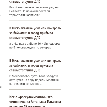
спецмотогруппа ДПС
Какой конкретный результат увидел
Беляев? По ночам перестали
о
тарахтелки носиться? ...
В Нижнекамске усилили контроль
за байками: в город прибыла
спецмотогруппа ДПС
а в Челнах в районе 46 и Ипподрома
по 5 человек ездят по вечерам
В Нижнекамске усилили контроль
за байками: в город прибыла
спецмотогруппа ДПС
и
В Менделеевск пусть тоже заедут и
останутся на пару недель. Местные
сотрудники только на ...
с
Иск о «раскулачивании» экс-
чиновника из Актаныша Ильясова
вырос до 45 миллионов