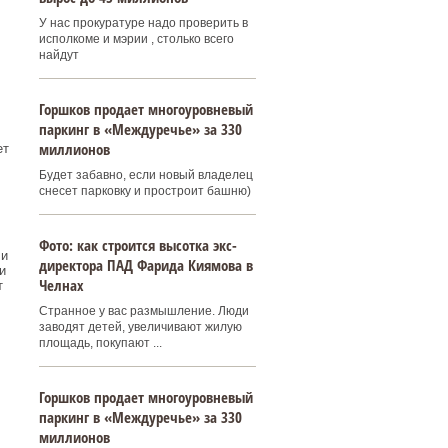
У нас прокуратуре надо проверить в
исполкоме и мэрии , столько всего
найдут
Горшков продает многоуровневый
паркинг в «Междуречье» за 330
миллионов
ет
Будет забавно, если новый владелец
снесет парковку и простроит башню)
Фото: как строится высотка экс-
ли
директора ПАД Фарида Киямова в
и
Челнах
т
Странное у вас размышление. Люди
заводят детей, увеличивают жилую
площадь, покупают ...
Горшков продает многоуровневый
паркинг в «Междуречье» за 330
миллионов