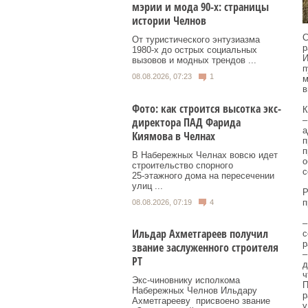
мэрии и мода 90-х: страницы
истории Челнов
С
От туристического энтузиазма
р
1980‑х до острых социальных
И
вызовов и модных трендов ...
п
08.08.2026, 07:23
1
м
в
Фото: как строится высотка экс-
К
директора ПАД Фарида
–
а
Киямова в Челнах
п
п
В Набережных Челнах вовсю идет
о
строительство спорного
с
25‑этажного дома на пересечении
улиц ...
Р
п
08.08.2026, 07:19
4
–
Ильдар Ахметгареев получил
с
р
звание заслуженного строителя
–
РТ
д
ч
Экс‑чиновнику исполкома
П
Набережных Челнов Ильдару
р
Ахметгарееву присвоено звание
у