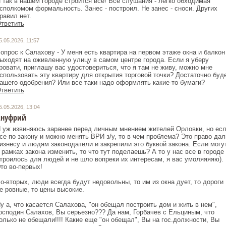
 так в нашем городе строится всё! Все слушания - легко обходимая
сполкомом формальность. Занес - построил. Не занес - сноси. Других
равил нет.
тветить
5.05.2026, 11:57
опрос к Салахову - У меня есть квартира на первом этаже окна и балкон
ыходят на оживленную улицу в самом центре города. Если я уберу
ровати, приглашу вас удостовериться, что я там не живу, можно мне
спользовать эту квартиру для открытия торговой точки? Достаточно буд
ашего одобрения? Или все таки надо оформлять какие-то бумаги?
тветить
5.05.2026, 13:04
Ануфрий
 уж извиняюсь заранее перед личным мнением жителей Орловки, но ес
се по закону и можно менять ВРИ з/у, то в чем проблема? Это право дал
изнесу и людям законодатели и закрепили это буквой закона. Если могу
 рамках закона изменить, то что тут поделаешь? А то у нас все в городе
троилось для людей и не шло вопреки их интересам, я вас умоляяяяю).
то во-первых!
о-вторых, люди всегда будут недовольны, то им из окна дует, то дороги
е ровные, то цены высокие.
у а, что касается Салахова, "он обещал построить дом и жить в нем",
осподин Салахов, Вы серьезно??? Да нам, Горбачев с Ельциным, что
олько не обещали!!!! Какие еще "он обещал", Вы на гос.должности, Вы