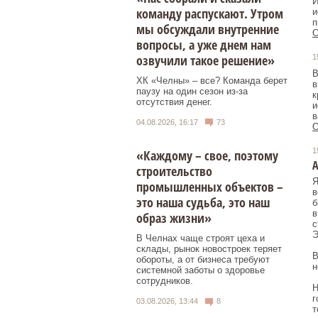
И
команду распускают. Утром
и
п
мы обсуждали внутренние
О
вопросы, а уже днем нам
озвучили такое решение»
1
В
ХК «Челны» – все? Команда берет
в
паузу на один сезон из-за
к
отсутствия денег.
и
в
04.08.2026, 16:17
73
О
1
«Каждому – свое, поэтому
строительство
Я
промышленных объектов –
в
это наша судьба, это наш
б
в
образ жизни»
с
Э
В Челнах чаще строят цеха и
склады, рынок новостроек теряет
В
обороты, а от бизнеса требуют
н
системной заботы о здоровье
сотрудников.
Н
г
03.08.2026, 13:44
8
т