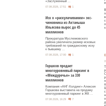
«Заслуженный ...
е
07.08.2026, 17:51
1
В
п
Иск о «раскулачивании» экс-
в
с
чиновника из Актаныша
о
Ильясова вырос до 45
х
миллионов
Прокуратура Муслюмовского
района увеличила размер исковых
требований по гражданскому иску
к бывшему ...
07.08.2026, 17:00
1
1
Горшков продает
Т
многоуровневый паркинг в
р
С
«Междуречье» за 330
р
миллионов
п
б
Компания «АНГ-Холдинг» Алексея
Ш
Горшкова выставила на продажу
с
многоуровневый паркинг в ЖК ...
н
о
07.08.2026, 16:29
7
д
б