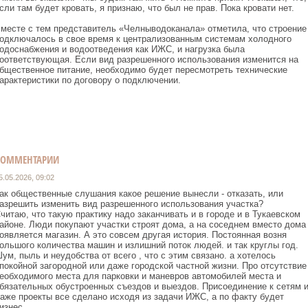
сли там будет кровать, я признаю, что был не прав. Пока кровати нет.
месте с тем представитель «Челныводоканала» отметила, что строение
одключалось в свое время к централизованным системам холодного
одоснабжения и водоотведения как ИЖС, и нагрузка была
оответствующая. Если вид разрешенного использования изменится на
бщественное питание, необходимо будет пересмотреть технические
арактеристики по договору о подключении.
КОММЕНТАРИИ
5.05.2026, 09:02
ак общественные слушания какое решение вынесли - отказать, или
азрешить изменить вид разрешенного использования участка?
читаю, что такую практику надо заканчивать и в городе и в Тукаевском
айоне. Люди покупают участки строят дома, а на соседнем вместо дома
оявляется магазин. А это совсем другая история. Постоянная возня
ольшого количества машин и излишний поток людей. и так круглы год.
ум, пыль и неудобства от всего , что с этим связано. а хотелось
покойной загородной или даже городской частной жизни. Про отсутствие
еобходимого места для парковки и маневров автомобилей места и
бязательных обустроенных съездов и выездов. Присоединение к сетям 
аже проекты все сделано исходя из задачи ИЖС, а по факту будет
изнес.