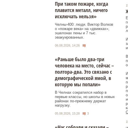
При таком пожаре, когда
1
плавится металл, ничего
Ж
исключать нельзя»
Е
г
Челны-400: люди. Виктор Волков
р
о «пожаре века» на «движках»,
л
эшелонах пены и 7 тыс.
эвакуированных.
И
з
06.08.2026, 14:26
и
В
«Раньше было два-три
п
человека на место, сейчас –
о
полтора-два. Это связано с
И
демографической ямой, в
м
п
которую мы попали»
р
п
В Челнах сократился набор в
о
первые классы, но школы в новых
и
районах по-прежнему держат
р
нагрузку.
к
О
05.08.2026, 15:28
3
1
«Нас собрали и сказали –