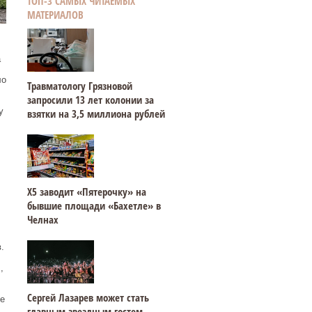
ТОП-3 САМЫХ ЧИТАЕМЫХ
МАТЕРИАЛОВ
а
ло
Травматологу Грязновой
запросили 13 лет колонии за
у
взятки на 3,5 миллиона рублей
Х5 заводит «Пятерочку» на
бывшие площади «Бахетле» в
Челнах
.
,
Сергей Лазарев может стать
е
главным звездным гостем