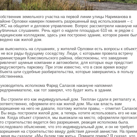
обственник земельного участка на первой линии улицы Нариманова в
айоне Орловки намерен поменять разрешенный вид использования – с
ЖС на общепит и деловое управление. Вопрос рассмотрели накануне н
убличных слушаниях. Речь идет о наделе площадью 610 кв. м рядом с
едицинским колледжем, здесь уже построено здание, которое ранее бы
ведено как жилой дом.
ак выяснилось на слушаниях, у жителей Орловки есть вопросы к объект
 не все рады будущему соседству. Люди, с которыми провела встречу
дминистрация Комсомольского района, обеспокоены, что заведение
ривлечет шумные компании и автомобили, для которых еще предстоит
редусмотреть парковку. При этом известно, что в свое время вокруг
бъекта шли судебные разбирательства, которые завершились в пользу
обственника.
уководитель исполкома Фарид Салахов накануне напомнил
редпринимателю, как тот заверял, что будет жить в здании.
 Вы строили его как индивидуальный дом. Техплан сдали в регпалату и,
оответственно, оформили его как жилой дом. Мы как власть вам
азрешение на него не давали, поэтому жители правы, – отметил Салахов
 Вы ведь построили жилой дом, а теперь хотите использовать его не как
ом. Когда объект строился, мы выезжали на место, оформляли протокол
то строительство ведется без разрешения, реакция исполкома была.
оследовало объяснение, что это индивидуальный дом, и он не требует
азрешения на строительство ввиду действия дачной амнистии. На прием
 меня вы сказали: «Мы будем там жить». Помните прием? Я сказал, что,