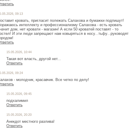
тветить
5.05.2026, 09:13
оставит кровать, пригласит полежать Салахова и бумажки подпишут!
оражаюсь интеллекту и профессионализму Салахова - есть кровать
начит дом, нет кровати - магазин! А если 50 кроватей поставят - то
остел! И эти люди запрещают нам ковыряться в носу...тьфу...руководят
ородом!
тветить
15.05.2026, 10:44
Такая вот власть, другой нет...
Ответить
5.05.2026, 09:24
алахов - молодчик, красавчик. Все четко по делу!
тветить
15.05.2026, 09:45
подхалимил
Ответить
15.05.2026, 20:20
Анекдот местного разлива!
Ответить