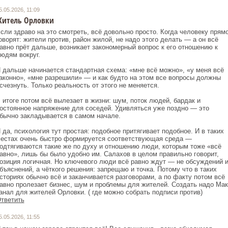
5.05.2026, 11:09
итель Орловки
сли здраво на это смотреть, всё довольно просто. Когда человеку прям
оворят: жители против, район жилой, не надо этого делать — а он всё
авно прёт дальше, возникает закономерный вопрос к его отношению к
юдям вокруг.
 дальше начинается стандартная схема: «мне всё можно», «у меня всё
аконно», «мне разрешили» — и как будто на этом все вопросы должны
счезнуть. Только реальность от этого не меняется.
 итоге потом всё вылезает в жизни: шум, поток людей, бардак и
остоянное напряжение для соседей. Удивляться уже поздно — это
бычно закладывается в самом начале.
 да, психология тут простая: подобное притягивает подобное. И в таких
естах очень быстро формируется соответствующая среда —
одтягиваются такие же по духу и отношению люди, которым тоже «всё
авно», лишь бы было удобно им. Салахов в целом правильно говорит,
озиция логичная. Но ключевого люди всё равно ждут — не обсуждений 
бъяснений, а чёткого решения: запрещаю и точка. Потому что в таких
сториях обычно всё и заканчивается разговорами, а по факту потом всё
авно пролезает бизнес, шум и проблемы для жителей. Создать надо Мак
анал для жителей Орловки. ( где можно собрать подписи против)
тветить
5.05.2026, 11:55