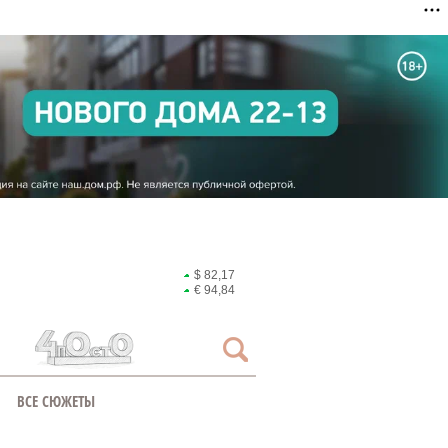
$ 82,17
€ 94,84
ВСЕ СЮЖЕТЫ