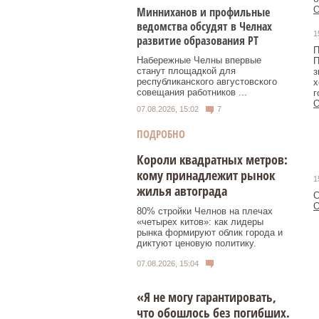
Минниханов и профильные
О
ведомства обсудят в Челнах
1
развитие образования РТ
П
Набережные Челны впервые
П
станут площадкой для
з
республиканского августовского
х
совещания работников ...
г
О
07.08.2026, 15:02
7
ПОДРОБНО
Короли квадратных метров:
кому принадлежит рынок
1
жилья автограда
С
О
80% стройки Челнов на плечах
«четырех китов»: как лидеры
рынка формируют облик города и
диктуют ценовую политику.
07.08.2026, 15:04
«Я не могу гарантировать,
что обошлось без погибших.