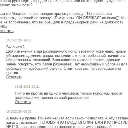
ешили руководить городом на обещаниях или на холодном суждении в
амках законности?
ам же Магдеев не раз говорил крылатую фразу: "Не знаешь как
оступить, поступай по закону". Там фразы "ОН ОБЕЩАЛ" не было))) Мы
е не вспоминаем, что вы обещали в предвыборной речи на должность
ИКа
тветить
15.05.2026, 14:50
Вы о чем?
Для изменения вида разрешенного использования тоже надо, кроме
убеждения администрации, выполнить много требований. начните с
общественных слушаний. Большинство жителей против, дальше
зачем говорить, что Закон разрешает. Нет необходимых условий для
соблюдения требований Закона. Стоит кровать, не стоит...жители
против.
Ответить
16.05.2026, 09:21
Никто не против ни одного человека, только исполком просит
несколько миллионов за своё разрешение
Ответить
16.05.2026, 09:20
А ведь вы правы. Почему нельзя если закон позволяет. А эту статью
заказал исполком, ПОТОМУ ЧТО НИОДНОГО ЖИТЕЛЯ КТО ПРОТИВ
НЕТ! Здание расположено на проспекте и не имеет соседей!