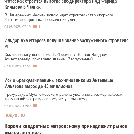
Фото: как строится высотка экс-директора ПАД Фарида
Киямова в Челнах
В Набережных Челнах вовсю идет строительство спорного
25‑этажного дома на пересечении улиц ...
08.08.2026, 07:19
4
Ильдар Ахметгареев получил звание заслуженного строителя
РТ
Экс‑чиновнику исполкома Набережных Челнов Ильдару
Ахметгарееву присвоено звание «Заслуженный ...
07.08.2026, 17:51
1
Иск о «раскулачивании» экс-чиновника из Актаныша
Ильясова вырос до 45 миллионов
Прокуратура Муслюмовского района увеличила размер исковых
требований по гражданскому иску к бывшему ...
07.08.2026, 17:00
1
ПОДРОБНО
Короли квадратных метров: кому принадлежит рынок
жилья автограда