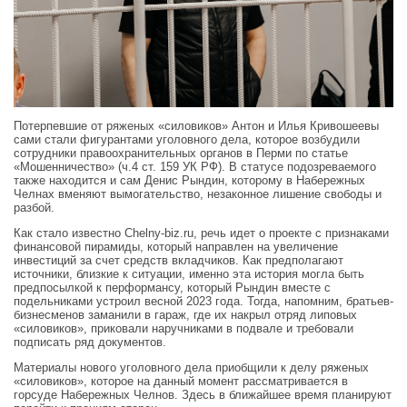
Потерпевшие от ряженых «силовиков» Антон и Илья Кривошеевы
сами стали фигурантами уголовного дела, которое возбудили
сотрудники правоохранительных органов в Перми по статье
«Мошенничество» (ч.4 ст. 159 УК РФ). В статусе подозреваемого
также находится и сам Денис Рындин, которому в Набережных
Челнах вменяют вымогательство, незаконное лишение свободы и
разбой.
Как стало известно Сhelny-biz.ru, речь идет о проекте с признаками
финансовой пирамиды, который направлен на увеличение
инвестиций за счет средств вкладчиков. Как предполагают
источники, близкие к ситуации, именно эта история могла быть
предпосылкой к перформансу, который Рындин вместе с
подельниками устроил весной 2023 года. Тогда, напомним, братьев-
бизнесменов заманили в гараж, где их накрыл отряд липовых
«силовиков», приковали наручниками в подвале и требовали
подписать ряд документов.
Материалы нового уголовного дела приобщили к делу ряженых
«силовиков», которое на данный момент рассматривается в
горсуде Набережных Челнов. Здесь в ближайшее время планируют