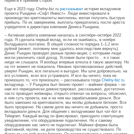
перейти к прениям сторон.
Еще в 2023 году Сhelny-biz.ru
рассказывал
истории вкладчиков
проекта Рындина «Софт Инвест». Люди инвестировали в
производство криптовалюты миллионы, желая получить быструю
прибыль. По их заверениям, выплаты прекратились после ареста
учредителя и директора компании Дениса Рындина.
– Активная работа компании началась в сентябре–октябре 2022
года. Я сделала первый вклад, если не ошибаюсь, в ноябре.
Вкладывала поэтапно. В общей сложности порядка 1–1,2 млн
рублей (может, половину мне удалось впоследствии вернуть).
Денис Рындин проводил разные промо-акции, с которыми люди
могли увеличить свой доход. Условия были просто… я о таких
нигде не слышала. Я вообще впервые влезла в такую авантюру. Но
на тот момент не пожалела. Никаких противозаконных действий,
уверял Рындин, все легально и выгодно. Мы шли добровольно, на
его условиях, всех все устраивало. И все бы ничего, пока не
произошло то, что произошло, – рассказывала тогда
Chelny-biz.ru
вкладчица. – У Рындина был бизнес-проект – майнинг-ферма – он
нам его периодически демонстрировал, рассказывал, достаточно
часто проводил вебинары, открыто отвечал на вопросы, объяснял,
в чем суть проекта, как и на чем мы зарабатываем деньги. Все
было завязано на криптовалюте, мы якобы добывали биткоин. Все
было прозрачно. На самом деле мы ничего не добывали, просто
вкладывали деньги. Для общения с вкладчиками был чат-бот в
Telegram. Каждый вклад он фиксировал, приходило советующее
уведомление, что оборудование подключено. Но к самому
оборудованию нас никто не подключал. Майнинг-ферма была
фиктивной, муляж, на деле производства не существовало. По
факту мы не добывали биткоин. Он расплачивался с нами нашими