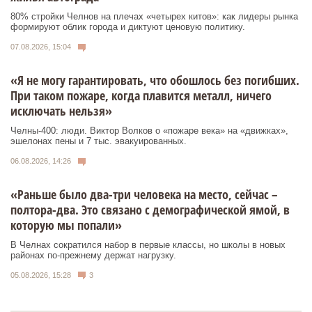
80% стройки Челнов на плечах «четырех китов»: как лидеры рынка
формируют облик города и диктуют ценовую политику.
07.08.2026, 15:04
«Я не могу гарантировать, что обошлось без погибших.
При таком пожаре, когда плавится металл, ничего
исключать нельзя»
Челны-400: люди. Виктор Волков о «пожаре века» на «движках»,
эшелонах пены и 7 тыс. эвакуированных.
06.08.2026, 14:26
«Раньше было два-три человека на место, сейчас –
полтора-два. Это связано с демографической ямой, в
которую мы попали»
В Челнах сократился набор в первые классы, но школы в новых
районах по-прежнему держат нагрузку.
05.08.2026, 15:28
3