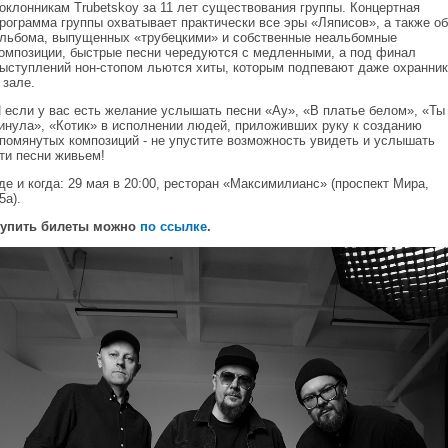
оклонникам Trubetskoy за 11 лет существования группы. Концертная
рограмма группы охватывает практически все эры «Ляписов», а также об
льбома, выпущенных «трубецкими» и собственные неальбомные
омпозиции, быстрые песни чередуются с медленными, а под финал
ыступлений нон-стопом льются хиты, которым подпевают даже охранник
 зале.
 если у вас есть желание услышать песни «Ау», «В платье белом», «Ты
инула», «Котик» в исполнении людей, приложивших руку к созданию
помянутых композиций - не упустите возможность увидеть и услышать
ти песни живьем!
де и когда: 29 мая в 20:00, ресторан «Максимилианс» (проспект Мира,
5а).
упить билеты можно
по ссылке
.