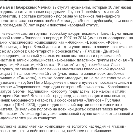
9 мая в Набережных Челнах выступят музыканты, которые 30 лет назад
оздавали хиты, ставшие народными. Группа Trubetskoy - минский
оллектив, в составе которого - половина участников легендарного
золотого» состава известнейшей команды «Ляпис Трубецкой», чьи песни
а последние 30 лет обрели поистине народный статус.
 нынешний состав группы Trubetskoy входят вокалист Павел Булатников
торой голос «Ляписов» в период с 1997 по 2014 (именно он солировал на
аких классических композициях как «Яблони», «Березки», «Котик»,
Вернись», «Черно-белый день» и т.д. и участвовал в записи практически
сех альбомов); бас-гитарист и со-основатель «Ляписов» Дмитрий
виридович, стоявший у самых истоков коллектива и принимавший
частие в записи большинства каноничных пластинок группы (включая «Т
инула», «Красота», «Юность», "Капитал" и т.д.); тромбонист Иван
алушко, являвшийся бессменным участником классической духовой
екции ЛТ на протяжении 15 лет (участвовал в записи всех альбомов,
ачиная с «Тяжкого»), а также более молодые, но не менее талантливые
узыканты - трубач Петр Марцинкевич, еще в нулевые прославившийся в
оставе «Леприконсов»; еще один ветеран «Леприконсов» - барабанщик-
иртуоз Сергей Подливахин, которому подвластны все жанры и стили;
итарист Виталий Вечерский - продюсер, аранжировщик и композитор,
ченик бессменного гитариста и со-основателя «Ляписов» Руслана
ладыко (1974-2020), один-в-один снявший партии своего именитого
чителя. Визуальное полотно на всех концертах создает также ветеран
Ляписов» - Александр Галушко, снимавший группе клипы и отвечавший з
идеоинсталляции на концертах.
оллектив исполняет как композиции из золотого наследия «Ляписов»
азных лет, так и собственные песни, наиболее полюбившиеся