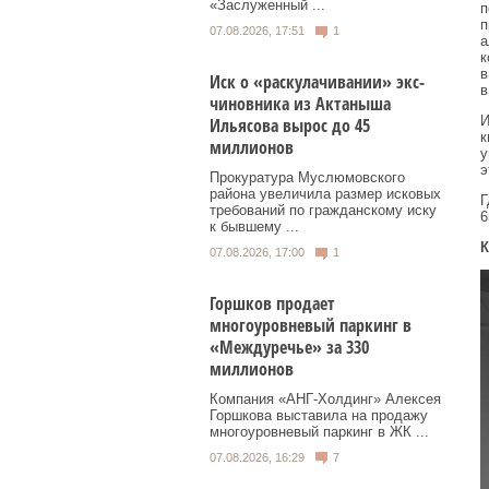
«Заслуженный ...
п
п
07.08.2026, 17:51
1
а
к
в
Иск о «раскулачивании» экс-
в
чиновника из Актаныша
И
Ильясова вырос до 45
к
миллионов
у
э
Прокуратура Муслюмовского
района увеличила размер исковых
Г
требований по гражданскому иску
6
к бывшему ...
К
07.08.2026, 17:00
1
Горшков продает
многоуровневый паркинг в
«Междуречье» за 330
миллионов
Компания «АНГ-Холдинг» Алексея
Горшкова выставила на продажу
многоуровневый паркинг в ЖК ...
07.08.2026, 16:29
7