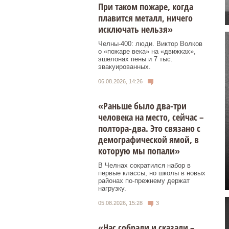
При таком пожаре, когда
плавится металл, ничего
исключать нельзя»
Челны-400: люди. Виктор Волков
о «пожаре века» на «движках»,
эшелонах пены и 7 тыс.
эвакуированных.
06.08.2026, 14:26
«Раньше было два-три
человека на место, сейчас –
полтора-два. Это связано с
демографической ямой, в
которую мы попали»
В Челнах сократился набор в
первые классы, но школы в новых
районах по-прежнему держат
нагрузку.
05.08.2026, 15:28
3
«Нас собрали и сказали –