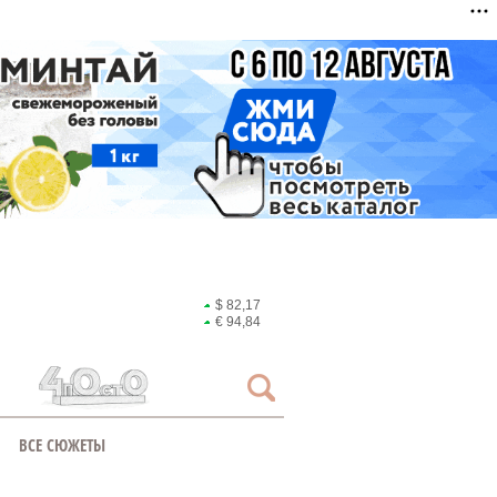
$ 82,17
€ 94,84
ВСЕ СЮЖЕТЫ