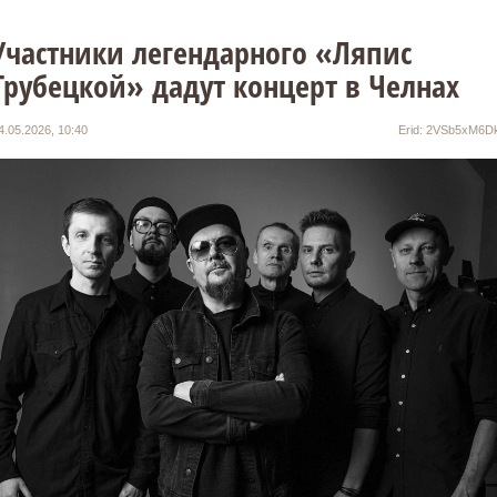
Участники легендарного «Ляпис
Трубецкой» дадут концерт в Челнах
4.05.2026, 10:40
Erid: 2VSb5xM6D