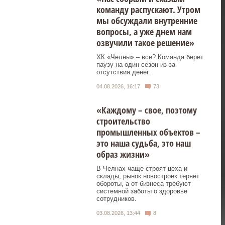
команду распускают. Утром
мы обсуждали внутренние
вопросы, а уже днем нам
озвучили такое решение»
ХК «Челны» – все? Команда берет
паузу на один сезон из-за
отсутствия денег.
04.08.2026, 16:17
73
«Каждому – свое, поэтому
строительство
промышленных объектов –
это наша судьба, это наш
образ жизни»
В Челнах чаще строят цеха и
склады, рынок новостроек теряет
обороты, а от бизнеса требуют
системной заботы о здоровье
сотрудников.
03.08.2026, 13:44
8