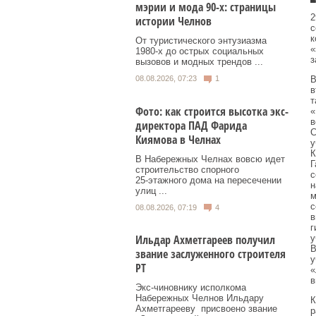
мэрии и мода 90-х: страницы
2
истории Челнов
с
к
От туристического энтузиазма
«
1980‑х до острых социальных
з
вызовов и модных трендов ...
08.08.2026, 07:23
1
В
в
т
Фото: как строится высотка экс-
«
в
директора ПАД Фарида
С
Киямова в Челнах
у
К
В Набережных Челнах вовсю идет
Г
строительство спорного
с
25‑этажного дома на пересечении
н
улиц ...
м
с
08.08.2026, 07:19
4
в
г
Ильдар Ахметгареев получил
у
В
звание заслуженного строителя
у
РТ
«
в
Экс‑чиновнику исполкома
Набережных Челнов Ильдару
К
Ахметгарееву присвоено звание
р