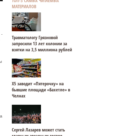
ТОП-3 САМЫХ ЧИТАЕМЫХ
МАТЕРИАЛОВ
 -
Травматологу Грязновой
запросили 13 лет колонии за
взятки на 3,5 миллиона рублей
ы
Х5 заводит «Пятерочку» на
бывшие площади «Бахетле» в
Челнах
а
Сергей Лазарев может стать
главным звездным гостем