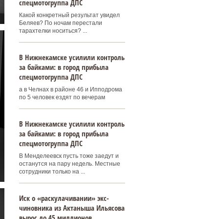
спецмотогруппа ДПС
Какой конкретный результат увидел
Беляев? По ночам перестали
тарахтелки носиться? ...
В Нижнекамске усилили контроль
за байками: в город прибыла
спецмотогруппа ДПС
а в Челнах в районе 46 и Ипподрома
по 5 человек ездят по вечерам
В Нижнекамске усилили контроль
за байками: в город прибыла
спецмотогруппа ДПС
В Менделеевск пусть тоже заедут и
останутся на пару недель. Местные
сотрудники только на ...
Иск о «раскулачивании» экс-
чиновника из Актаныша Ильясова
вырос до 45 миллионов