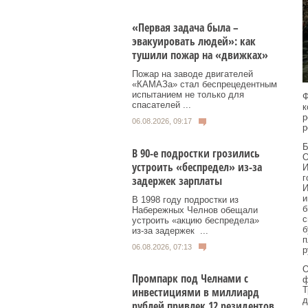
«Первая задача была –
эвакуировать людей»: как
тушили пожар на «движках»
Пожар на заводе двигателей
«КАМАЗа» стал беспрецедентным
испытанием не только для
Ф
спасателей ...
к
р
06.08.2026, 09:17
р
Б
В 90-е подростки грозились
О
устроить «беспредел» из-за
И
г
задержек зарплаты
И
и
В 1998 году подростки из
б
Набережных Челнов обещали
с
устроить «акцию беспредела»
б
из‑за задержек ...
п
06.08.2026, 07:13
р
О
Промпарк под Челнами с
ф
Т
инвестициями в миллиард
д
рублей привлек 12 резидентов