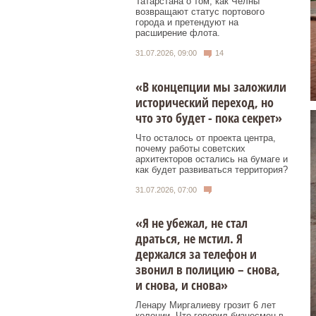
Татарстана о том, как Челны
возвращают статус портового
города и претендуют на
расширение флота.
31.07.2026, 09:00
14
«В концепции мы заложили
исторический переход, но
что это будет - пока секрет»
Что осталось от проекта центра,
почему работы советских
архитекторов остались на бумаге и
как будет развиваться территория?
31.07.2026, 07:00
«Я не убежал, не стал
драться, не мстил. Я
держался за телефон и
звонил в полицию – снова,
и снова, и снова»
Ленару Миргалиеву грозит 6 лет
колонии. Что говорил бизнесмен в