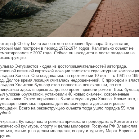
отограф Chelny-biz.ru запечатлел состояние бульвара Энтузиастов,
оторый был построен в период 1972-1974 годов. Капитально объект не
емонтировался с 2007 года. Сейчас он находится в листе ожидании на
еконструкцию.
ульвар Энтузиастов - одна из достопримечательностей автограда.
сновной визитной карточкой локации являются скульптурные композици
льдара Ханова. Они создавались на протяжении 10 лет — с 1981 по 199
од. Долгое время локация считалась недооцененной. С приходом к влас
льдара Халикова бульвар стал полностью пешеходным, по его
нициативе здесь впервые за долгое время провели ремонт. Весь бульва
ыл уложен брусчаткой, установили 40 новых скамеек, современные
ветильники. Отреставрированы были и скульптуры Ханова. Кроме того, 
ульваре появилась парковка для велосипедов и детские игровые
лощадки. Всего на реконструкцию объекта тогда ушло порядка 55 млн
ублей.
ткрывать бульвар после ремонта приезжали председатель Комитета по
изической культуре, спорту и делам молодежи Госдумы РФ Владислав
ретьяк, министр по делам молодежи, спорту и туризму Марат Бариев и
ругие.