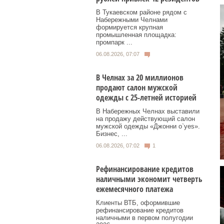
В Тукаевском районе рядом с
Набережными Челнами
формируется крупная
промышленная площадка:
промпарк ...
06.08.2026, 07:07
В Челнах за 20 миллионов
продают салон мужской
одежды с 25-летней историей
В Набережных Челнах выставили
на продажу действующий салон
мужской одежды «Джонни о`yes».
Бизнес, ...
06.08.2026, 07:02
1
Рефинансирование кредитов
наличными экономит четверть
ежемесячного платежа
Клиенты ВТБ, оформившие
рефинансирование кредитов
наличными в первом полугодии