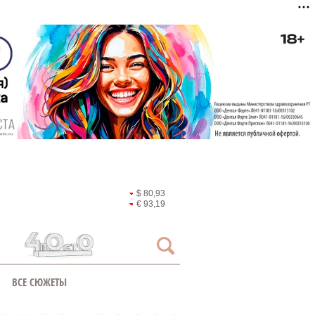
$ 80,93
€ 93,19
ВСЕ СЮЖЕТЫ