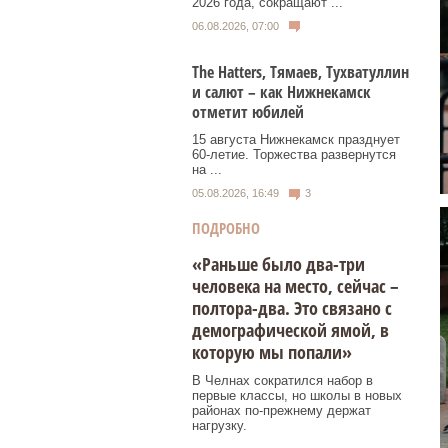
2026 года, сокращают ...
06.08.2026, 07:00
Тhe Нatters, Тямаев, Тухватуллин
и салют – как Нижнекамск
отметит юбилей
15 августа Нижнекамск празднует
60‑летие. Торжества развернутся
на ...
05.08.2026, 16:49
3
ПОДРОБНО
«Раньше было два-три
человека на место, сейчас –
полтора-два. Это связано с
демографической ямой, в
которую мы попали»
В Челнах сократился набор в
первые классы, но школы в новых
районах по-прежнему держат
нагрузку.