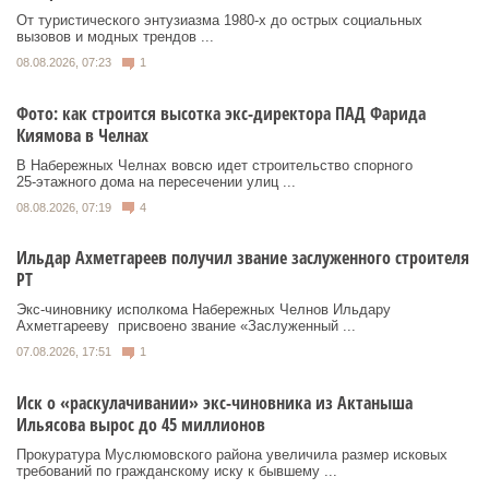
От туристического энтузиазма 1980‑х до острых социальных
вызовов и модных трендов ...
08.08.2026, 07:23
1
Фото: как строится высотка экс-директора ПАД Фарида
Киямова в Челнах
В Набережных Челнах вовсю идет строительство спорного
25‑этажного дома на пересечении улиц ...
08.08.2026, 07:19
4
Ильдар Ахметгареев получил звание заслуженного строителя
РТ
Экс‑чиновнику исполкома Набережных Челнов Ильдару
Ахметгарееву присвоено звание «Заслуженный ...
07.08.2026, 17:51
1
Иск о «раскулачивании» экс-чиновника из Актаныша
Ильясова вырос до 45 миллионов
Прокуратура Муслюмовского района увеличила размер исковых
требований по гражданскому иску к бывшему ...