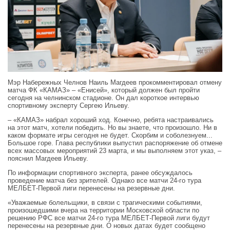
Мэр Набережных Челнов Наиль Магдеев прокомментировал отмену
матча ФК «КАМАЗ» – «Енисей», который должен был пройти
сегодня на челнинском стадионе. Он дал короткое интервью
спортивному эксперту Сергею Ильеву.
– «КАМАЗ» набрал хороший ход. Конечно, ребята настраивались
на этот матч, хотели победить. Но вы знаете, что произошло. Ни в
каком формате игры сегодня не будет. Скорбим и соболезнуем...
Большое горе. Глава республики выпустил распоряжение об отмене
всех массовых мероприятий 23 марта, и мы выполняем этот указ, –
пояснил Магдеев Ильеву.
По информации спортивного эксперта, ранее обсуждалось
проведение матча без зрителей. Однако все матчи 24-го тура
МЕЛБЕТ-Первой лиги перенесены на резервные дни.
«Уважаемые болельщики, в связи с трагическими событиями,
произошедшими вчера на территории Московской области по
решению РФС все матчи 24-го тура МЕЛБЕТ-Первой лиги будут
перенесены на резервные дни. О новых датах будет сообщено