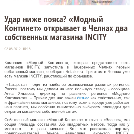
Удар ниже пояса? «Модный
Континет» открывает в Челнах два
собственных магазина INCITY
02.08.2012, 15:18
Компания «Модный Континент», которая представляет сеть
магазинов INCITY, запустила в Набережных Челнах первый
собственный магазин, сообщает Retailer.ru. При этом в Челнах уже
есть магазин INCITY, работающий по франшизе.
«Татарстан – один из наиболее экономически развитых регионов
России, поэтому мы делаем на него большую ставку, - сообщила
Анна Хлызова, директор по развитию регионов «Модного
Континента». – Причем для нас важен
бизнес
как собственных, так
и франчайзинговых магазинов, поэтому если в городе уже работает
наш партнер, мы особенно внимательно выбираем площадки для
открытия магазинов собственной сети».
Собственный магазин «Модный Континет» открыл в «Эссене», его
общая площадь составила 355 квадратных метров, тогда как у
местного – в разы меньше. Вот что рассказала порталу
предпринимателей Венера Абдуллина, директор INCITY,