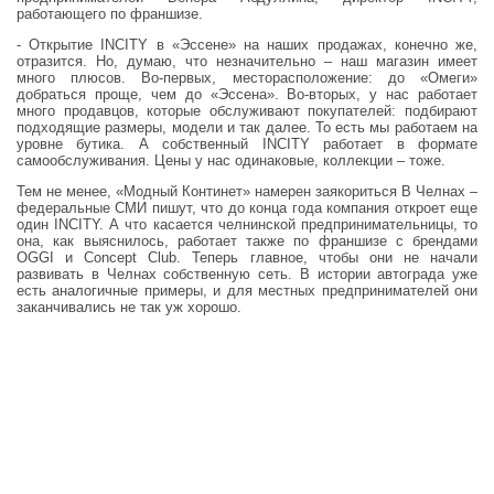
работающего по франшизе.
- Открытие INCITY в «Эссене» на наших продажах, конечно же,
отразится. Но, думаю, что незначительно – наш магазин имеет
много плюсов. Во-первых, месторасположение: до «Омеги»
добраться проще, чем до «Эссена». Во-вторых, у нас работает
много продавцов, которые обслуживают покупателей: подбирают
подходящие размеры, модели и так далее. То есть мы работаем на
уровне бутика. А собственный INCITY работает в формате
самообслуживания. Цены у нас одинаковые, коллекции – тоже.
Тем не менее, «Модный Континет» намерен заякориться В Челнах –
федеральные СМИ пишут, что до конца года компания откроет еще
один INCITY. А что касается челнинской предпринимательницы, то
она, как выяснилось, работает также по франшизе с брендами
OGGI и Concept Club. Теперь главное, чтобы они не начали
развивать в Челнах собственную сеть. В истории автограда уже
есть аналогичные примеры, и для местных предпринимателей они
заканчивались не так уж хорошо.