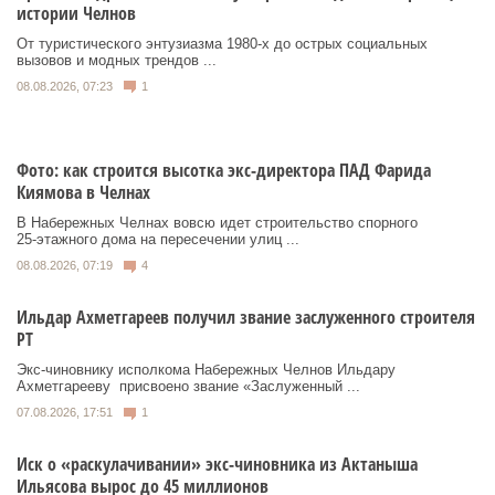
истории Челнов
От туристического энтузиазма 1980‑х до острых социальных
вызовов и модных трендов ...
08.08.2026, 07:23
1
Фото: как строится высотка экс-директора ПАД Фарида
Киямова в Челнах
В Набережных Челнах вовсю идет строительство спорного
25‑этажного дома на пересечении улиц ...
08.08.2026, 07:19
4
Ильдар Ахметгареев получил звание заслуженного строителя
РТ
Экс‑чиновнику исполкома Набережных Челнов Ильдару
Ахметгарееву присвоено звание «Заслуженный ...
07.08.2026, 17:51
1
Иск о «раскулачивании» экс-чиновника из Актаныша
Ильясова вырос до 45 миллионов