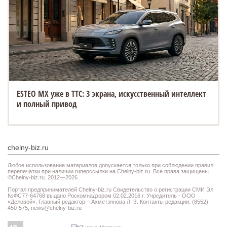
VOYAH - лидер премиум-сегмента по итогам первого
полугодия 2026 года
chelny-biz.ru
Любое использование материалов допускается только при соблюдении правил
перепечатки при наличии гиперссылки на Chelny-biz.ru. Все права защищены
©Chelny-biz.ru. 2012—2026.
Портал предпринимателей Chelny-biz.ru Свидетельство о регистрации СМИ Эл
№ФС77-64768 выдано Роскомнадзором 02.02.2016 г. Учредитель - ООО
«Деловой». Главный редактор – Ахметзянова Л. З. Контакты редакции: (8552)
450-575,
news@chelny-biz.ru