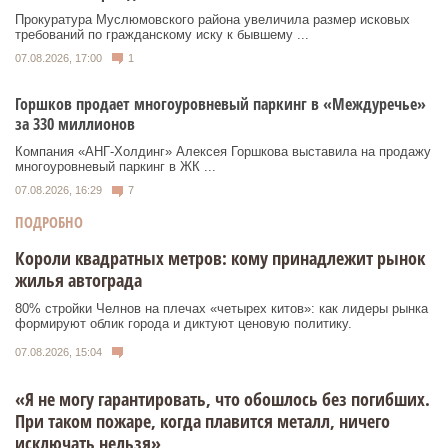
Прокуратура Муслюмовского района увеличила размер исковых
требований по гражданскому иску к бывшему ...
07.08.2026, 17:00
1
Горшков продает многоуровневый паркинг в «Междуречье»
за 330 миллионов
Компания «АНГ-Холдинг» Алексея Горшкова выставила на продажу
многоуровневый паркинг в ЖК ...
07.08.2026, 16:29
7
ПОДРОБНО
Короли квадратных метров: кому принадлежит рынок
жилья автограда
80% стройки Челнов на плечах «четырех китов»: как лидеры рынка
формируют облик города и диктуют ценовую политику.
07.08.2026, 15:04
«Я не могу гарантировать, что обошлось без погибших.
При таком пожаре, когда плавится металл, ничего
исключать нельзя»