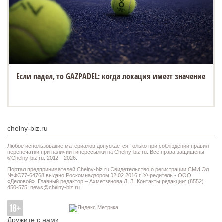
Если падел, то GAZPADEL: когда локация имеет значение
chelny-biz.ru
Любое использование материалов допускается только при соблюдении правил
перепечатки при наличии гиперссылки на Chelny-biz.ru. Все права защищены
©Chelny-biz.ru. 2012—2026.
Портал предпринимателей Chelny-biz.ru Свидетельство о регистрации СМИ Эл
№ФС77-64768 выдано Роскомнадзором 02.02.2016 г. Учредитель - ООО
«Деловой». Главный редактор – Ахметзянова Л. З. Контакты редакции: (8552)
450-575,
news@chelny-biz.ru
Дружите с нами