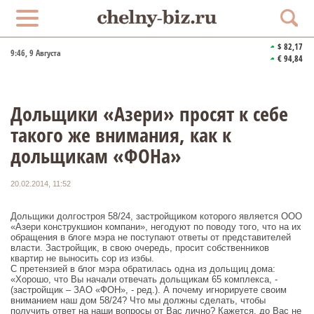
$ 82,17
9:46
, 9 Августа
€ 94,84
Дольщики «Азери» просят к себе
такого же внимания, как к
дольщикам «ФОНа»
20.02.2014, 11:52
Дольщики долгостроя 58/24, застройщиком которого является ООО
«Азери конструкшион компани», негодуют по поводу того, что на их
обращения в блоге мэра не поступают ответы от представителей
власти. Застройщик, в свою очередь, просит собственников
квартир не выносить сор из избы.
С претензией в блог мэра обратилась одна из дольщиц дома:
«Хорошо, что Вы начали отвечать дольщикам 65 комплекса, -
(застройщик – ЗАО «ФОН», - ред.). А почему игнорируете своим
вниманием наш дом 58/24? Что мы должны сделать, чтобы
получить ответ на наши вопросы от Вас лично? Кажется, до Вас не