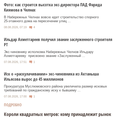
Фото: как строится высотка экс-директора ПАД Фарида
Киямова в Челнах
В Набережных Челнах вовсю идет строительство спорного
25‑этажного дома на пересечении улиц ...
08.08.2026, 07:19
4
Ильдар Ахметгареев получил звание заслуженного строителя
РТ
Экс‑чиновнику исполкома Набережных Челнов Ильдару
Ахметгарееву присвоено звание «Заслуженный ...
07.08.2026, 17:51
1
Иск о «раскулачивании» экс-чиновника из Актаныша
Ильясова вырос до 45 миллионов
Прокуратура Муслюмовского района увеличила размер исковых
требований по гражданскому иску к бывшему ...
07.08.2026, 17:00
1
ПОДРОБНО
Короли квадратных метров: кому принадлежит рынок