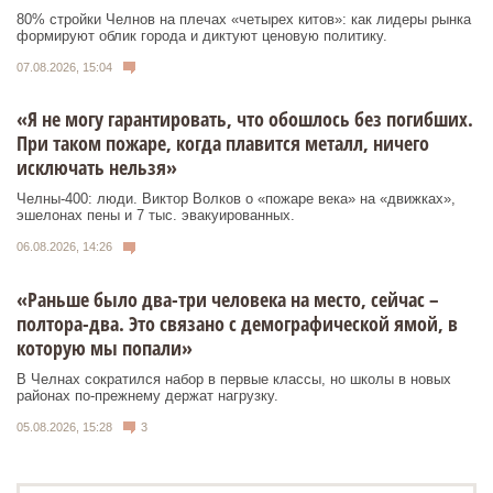
80% стройки Челнов на плечах «четырех китов»: как лидеры рынка
формируют облик города и диктуют ценовую политику.
07.08.2026, 15:04
«Я не могу гарантировать, что обошлось без погибших.
При таком пожаре, когда плавится металл, ничего
исключать нельзя»
Челны-400: люди. Виктор Волков о «пожаре века» на «движках»,
эшелонах пены и 7 тыс. эвакуированных.
06.08.2026, 14:26
«Раньше было два-три человека на место, сейчас –
полтора-два. Это связано с демографической ямой, в
которую мы попали»
В Челнах сократился набор в первые классы, но школы в новых
районах по-прежнему держат нагрузку.
05.08.2026, 15:28
3