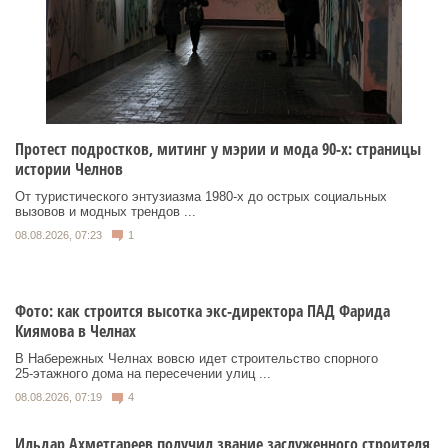
Протест подростков, митинг у мэрии и мода 90-х: страницы
истории Челнов
От туристического энтузиазма 1980‑х до острых социальных
вызовов и модных трендов ...
08.08.2026, 07:23
1
Фото: как строится высотка экс-директора ПАД Фарида
Киямова в Челнах
В Набережных Челнах вовсю идет строительство спорного
25‑этажного дома на пересечении улиц ...
08.08.2026, 07:19
4
Ильдар Ахметгареев получил звание заслуженного строителя