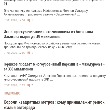
РТ
Экс‑чиновнику исполкома Набережных Челнов Ильдару
Ахметгарееву присвоено звание «Заслуженный ...
07.08.2026, 17:51
1
Иск о «раскулачивании» экс-чиновника из Актаныша
Ильясова вырос до 45 миллионов
Прокуратура Муслюмовского района увеличила размер исковых
требований по гражданскому иску к бывшему ...
07.08.2026, 17:00
1
Горшков продает многоуровневый паркинг в «Междуречье»
за 330 миллионов
Компания «АНГ-Холдинг» Алексея Горшкова выставила на продажу
многоуровневый паркинг в ЖК ...
07.08.2026, 16:29
7
ПОДРОБНО
Короли квадратных метров: кому принадлежит рынок
жилья автограда