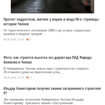
Протест подростков, митинг у мэрии и мода 90-х: страницы
истории Челнов
От туристического энтузиазма 1980‑х до острых социальных
вызовов и модных трендов ...
08.08.2026, 07:23
1
Фото: как строится высотка экс-директора ПАД Фарида
Киямова в Челнах
В Набережных Челнах вовсю идет строительство спорного
25‑этажного дома на пересечении улиц ...
08.08.2026, 07:19
4
Ильдар Ахметгареев получил звание заслуженного строителя
РТ
Экс‑чиновнику исполкома Набережных Челнов Ильдару
Ахметгарееву присвоено звание «Заслуженный ...