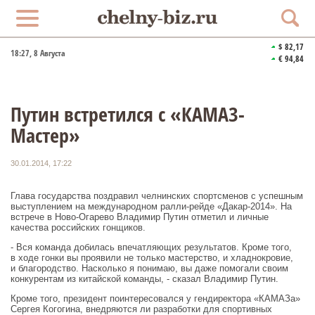
$ 82,17
18:27
, 8 Августа
€ 94,84
Путин встретился с «КАМАЗ-
Мастер»
30.01.2014, 17:22
Глава государства поздравил челнинских спортсменов с успешным
выступлением на международном ралли-рейде «Дакар-2014». На
встрече в Ново-Огарево Владимир Путин отметил и личные
качества российских гонщиков.
- Вся команда добилась впечатляющих результатов. Кроме того,
в ходе гонки вы проявили не только мастерство, и хладнокровие,
и благородство. Насколько я понимаю, вы даже помогали своим
конкурентам из китайской команды, - сказал Владимир Путин.
Кроме того, президент поинтересовался у гендиректора «КАМАЗа»
Сергея Когогина, внедряются ли разработки для спортивных