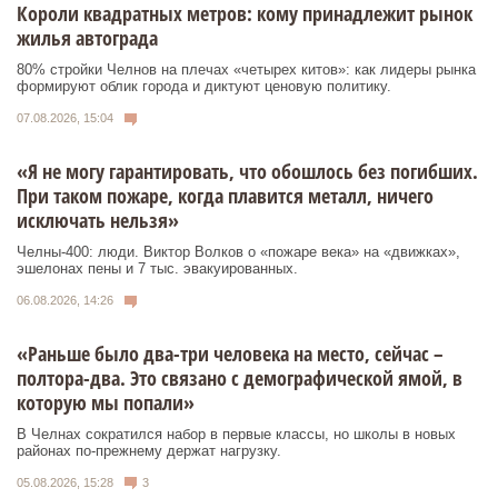
Короли квадратных метров: кому принадлежит рынок
жилья автограда
80% стройки Челнов на плечах «четырех китов»: как лидеры рынка
формируют облик города и диктуют ценовую политику.
07.08.2026, 15:04
«Я не могу гарантировать, что обошлось без погибших.
При таком пожаре, когда плавится металл, ничего
исключать нельзя»
Челны-400: люди. Виктор Волков о «пожаре века» на «движках»,
эшелонах пены и 7 тыс. эвакуированных.
06.08.2026, 14:26
«Раньше было два-три человека на место, сейчас –
полтора-два. Это связано с демографической ямой, в
которую мы попали»
В Челнах сократился набор в первые классы, но школы в новых
районах по-прежнему держат нагрузку.
05.08.2026, 15:28
3