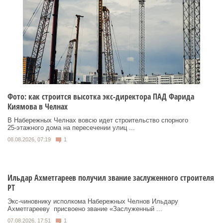
Фото: как строится высотка экс-директора ПАД Фарида
Киямова в Челнах
В Набережных Челнах вовсю идет строительство спорного
25‑этажного дома на пересечении улиц ...
08.08.2026, 07:19
1
Ильдар Ахметгареев получил звание заслуженного строителя
РТ
Экс‑чиновнику исполкома Набережных Челнов Ильдару
Ахметгарееву присвоено звание «Заслуженный ...
07.08.2026, 17:51
1