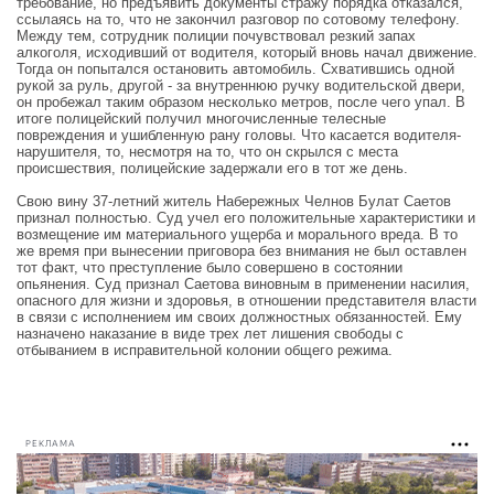
требование, но предъявить документы стражу порядка отказался,
ссылаясь на то, что не закончил разговор по сотовому телефону.
Между тем, сотрудник полиции почувствовал резкий запах
алкоголя, исходивший от водителя, который вновь начал движение.
Тогда он попытался остановить автомобиль. Схватившись одной
рукой за руль, другой - за внутреннюю ручку водительской двери,
он пробежал таким образом несколько метров, после чего упал. В
итоге полицейский получил многочисленные телесные
повреждения и ушибленную рану головы. Что касается водителя-
нарушителя, то, несмотря на то, что он скрылся с места
происшествия, полицейские задержали его в тот же день.
Свою вину 37-летний житель Набережных Челнов Булат Саетов
признал полностью. Суд учел его положительные характеристики и
возмещение им материального ущерба и морального вреда. В то
же время при вынесении приговора без внимания не был оставлен
тот факт, что преступление было совершено в состоянии
опьянения. Суд признал Саетова виновным в применении насилия,
опасного для жизни и здоровья, в отношении представителя власти
в связи с исполнением им своих должностных обязанностей. Ему
назначено наказание в виде трех лет лишения свободы с
отбыванием в исправительной колонии общего режима.
РЕКЛАМА