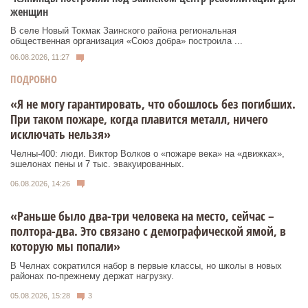
женщин
В селе Новый Токмак Заинского района региональная
общественная организация «Союз добра» построила ...
06.08.2026, 11:27
ПОДРОБНО
«Я не могу гарантировать, что обошлось без погибших.
При таком пожаре, когда плавится металл, ничего
исключать нельзя»
Челны-400: люди. Виктор Волков о «пожаре века» на «движках»,
эшелонах пены и 7 тыс. эвакуированных.
06.08.2026, 14:26
«Раньше было два-три человека на место, сейчас –
полтора-два. Это связано с демографической ямой, в
которую мы попали»
В Челнах сократился набор в первые классы, но школы в новых
районах по-прежнему держат нагрузку.
05.08.2026, 15:28
3