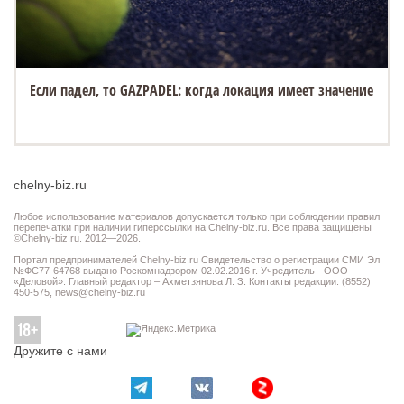
Если падел, то GAZPADEL: когда локация имеет значение
chelny-biz.ru
Любое использование материалов допускается только при соблюдении правил
перепечатки при наличии гиперссылки на Chelny-biz.ru. Все права защищены
©Chelny-biz.ru. 2012—2026.
Портал предпринимателей Chelny-biz.ru Свидетельство о регистрации СМИ Эл
№ФС77-64768 выдано Роскомнадзором 02.02.2016 г. Учредитель - ООО
«Деловой». Главный редактор – Ахметзянова Л. З. Контакты редакции: (8552)
450-575,
news@chelny-biz.ru
Дружите с нами