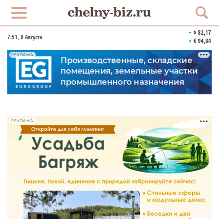
$ 82,17
7:51
, 8 Августа
€ 94,84
РЕКЛАМА
РЕКЛАМА