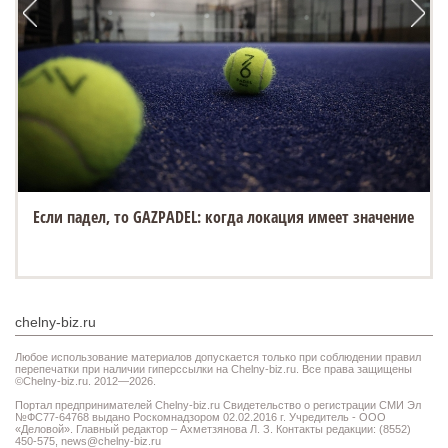
Если падел, то GAZPADEL: когда локация имеет значение
chelny-biz.ru
Любое использование материалов допускается только при соблюдении правил
перепечатки при наличии гиперссылки на Chelny-biz.ru. Все права защищены
©Chelny-biz.ru. 2012—2026.
Портал предпринимателей Chelny-biz.ru Свидетельство о регистрации СМИ Эл
№ФС77-64768 выдано Роскомнадзором 02.02.2016 г. Учредитель - ООО
«Деловой». Главный редактор – Ахметзянова Л. З. Контакты редакции: (8552)
450-575,
news@chelny-biz.ru