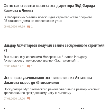
Фото: как строится высотка экс-директора ПАД Фарида
Киямова в Челнах
В Набережных Челнах вовсю идет строительство спорного
25‑этажного дома на пересечении улиц ...
08.08.2026, 07:19
1
Ильдар Ахметгареев получил звание заслуженного строителя
РТ
Экс‑чиновнику исполкома Набережных Челнов Ильдару
Ахметгарееву присвоено звание «Заслуженный ...
07.08.2026, 17:51
1
Иск о «раскулачивании» экс-чиновника из Актаныша
Ильясова вырос до 45 миллионов
Прокуратура Муслюмовского района увеличила размер исковых
требований по гражданскому иску к бывшему ...
07.08.2026, 17:00