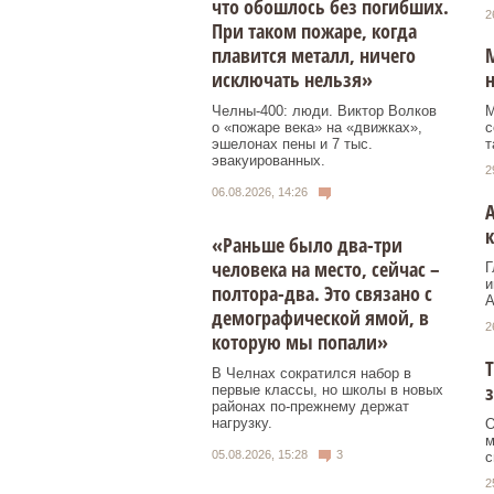
что обошлось без погибших.
2
При таком пожаре, когда
плавится металл, ничего
М
исключать нельзя»
Челны-400: люди. Виктор Волков
М
о «пожаре века» на «движках»,
с
эшелонах пены и 7 тыс.
т
эвакуированных.
2
06.08.2026, 14:26
«Раньше было два-три
человека на место, сейчас –
Г
и
полтора-два. Это связано с
А
демографической ямой, в
2
которую мы попали»
В Челнах сократился набор в
первые классы, но школы в новых
районах по-прежнему держат
нагрузку.
О
м
05.08.2026, 15:28
3
с
2