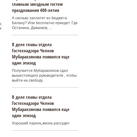
главным звездным гостем
празднования 400‑летия
А сколько заплатят из бюджета
Билану? Или бесплатно приедет. Где
ю.
Останина, Даванков, ...
и
В деле главы отдела
Гостехнадзора Челнов
Мубаракзянова появился еще
один эпизод
Получается Мубаракзянов сдал
вышестоящего руководителя , чтобы
выйти на свободу .
В деле главы отдела
Гостехнадзора Челнов
Мубаракзянова появился еще
один эпизод
Хороший парень,жизнь рассудит