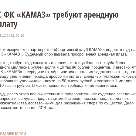
С ФК «КАМАЗ» требуют арендную
плату
3.12.2013, 17:10
екоммерческое партнерство «Спортивный клуб КАМАЗ» подает в суд на
К «КАМАЗ». Судебный спор вызвала просроченная арендная плата.
стец требует суд взыскать с челнинского футбольного клуба более
дного миллиона рублей долга и 10 тысяч рублей процентов. Известно, чт
К «КАМАЗ» в середине октября частично погасил задолженность, однак
виду увеличения периода просрочки оплаты арендных платежей исковы
ребования увеличились почти на 50 тысяч рублей и составил 1 миллион
10 тысяч рублей. В части процентов требования не изменились.
уд, рассмотрев все вынесенные в предварительное судебное заседание
опросы и заслушав представителей сторон, признал представленные
оказательства достаточными для разрешения спора по существу. Дело
ассмотрят в начале 2014 года.
КОММЕНТАРИИ