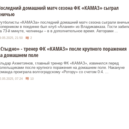
Последний домашний матч сезона ФК «КАМАЗ» сыграл
вничью
утболисты «КАМАЗа» последний домашний матч сезона сыграли вничь
оперником в поединке был клуб «Алания» из Владикавказа. Гости забил
а 73-й минуте, челнинцы – в в дополнительное время. Авторами ...
9.05.2025, 21:50
2
Стыдно» - тренер ФК «КАМАЗ» после крупного поражения
на домашнем поле
льдар Ахметзянов, главный тренер ФК «КАМАЗ», извинился перед
олельщиками после крупного поражения на домашнем поле. Накануне
оманда проиграла волгоградскому «Ротору» со счетом 0:4. ...
2.05.2025, 07:24
10