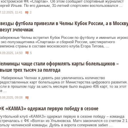
 костромской ФК «Спартак». Об этом сообщает спортивный журналист
ергей Ильев. По его данным, 31-летний спортсмен воспользовался ...
7.12.2025, 11:41
2
везды футбола привезли в Челны Кубок России, а в Москв
везут эчпочмак
абережные Челны встретил Кубок России по футболу и именитых игрок
 экс-полузащитника «Спартака» и сборной России, шестикратного
емпиона страны в составе московского клуба Егора Титова, ...
4.09.2025, 14:50
5
Челнинцы чаще стали оформлять карты болельщиков –
выше трех тысяч за полгода
 Набережных Челнах в девять раз увеличилось количество
редоставленных карт болельщика от Министерства цифрового развития.
сли в прошлом году за шесть месяцев было выдано 406 карт, то за этот
е ...
8.08.2025, 09:08
ФК «КАМАЗ» одержал первую победу в сезоне
утбольной клуб «КАМАЗ» одержал первую в сезоне победу – команда
стречалась с ФК «Волга» из Ульяновска. Матч закончился со счетом 2:1
ользу челнинской команды. Дубль в ворота соперников забил ...