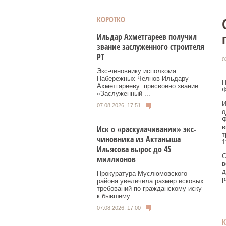
КОРОТКО
Ильдар Ахметгареев получил
звание заслуженного строителя
РТ
0
Экс‑чиновнику исполкома
Набережных Челнов Ильдару
Н
Ахметгарееву присвоено звание
Ф
«Заслуженный ...
И
07.08.2026, 17:51
о
Ф
в
Иск о «раскулачивании» экс-
т
чиновника из Актаныша
1
Ильясова вырос до 45
С
миллионов
в
д
Прокуратура Муслюмовского
р
района увеличила размер исковых
требований по гражданскому иску
к бывшему ...
07.08.2026, 17:00