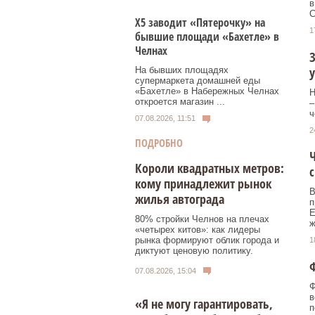
в
С
Х5 заводит «Пятерочку» на
1
бывшие площади «Бахетле» в
Челнах
З
у
На бывших площадях
супермаркета домашней еды
«Бахетле» в Набережных Челнах
Н
откроется магазин ...
–
ч
07.08.2026, 11:51
2
ПОДРОБНО
Короли квадратных метров:
с
кому принадлежит рынок
В
жилья автограда
п
Е
80% стройки Челнов на плечах
ж
«четырех китов»: как лидеры
рынка формируют облик города и
1
диктуют ценовую политику.
07.08.2026, 15:04
Ф
в
«Я не могу гарантировать,
п