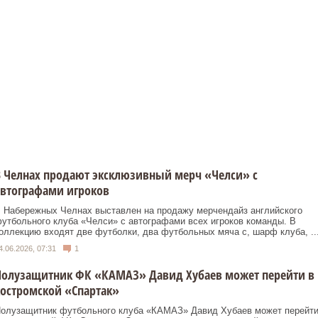
 Челнах продают эксклюзивный мерч «Челси» с
автографами игроков
 Набережных Челнах выставлен на продажу мерчендайз английского
утбольного клуба «Челси» с автографами всех игроков команды. В
оллекцию входят две футболки, два футбольных мяча с, шарф клуба, ..
4.06.2026, 07:31
1
Полузащитник ФК «КАМАЗ» Давид Хубаев может перейти в
остромской «Спартак»
олузащитник футбольного клуба «КАМАЗ» Давид Хубаев может перейт