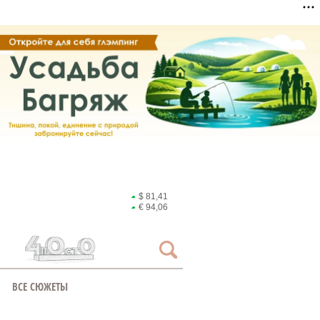
$ 81,41
€ 94,06
ВСЕ СЮЖЕТЫ