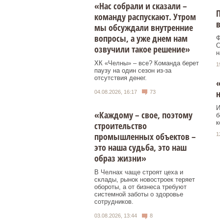
«Нас собрали и сказали –
команду распускают. Утром
мы обсуждали внутренние
вопросы, а уже днем нам
Ф
С
озвучили такое решение»
н
ХК «Челны» – все? Команда берет
1
паузу на один сезон из-за
отсутствия денег.
«
04.08.2026, 16:17
73
И
«Каждому – свое, поэтому
б
к
строительство
промышленных объектов –
1
это наша судьба, это наш
образ жизни»
В Челнах чаще строят цеха и
склады, рынок новостроек теряет
обороты, а от бизнеса требуют
системной заботы о здоровье
сотрудников.
03.08.2026, 13:44
8