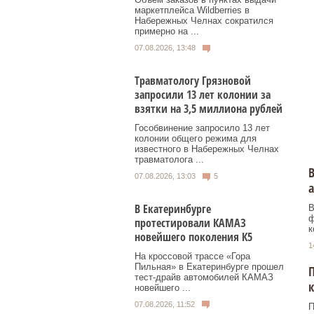
маркетплейса Wildberries в
Набережных Челнах сократился
примерно на ...
07.08.2026, 13:48
Травматологу Грязновой
запросили 13 лет колонии за
взятки на 3,5 миллиона рублей
Гособвинение запросило 13 лет
колонии общего режима для
известного в Набережных Челнах
травматолога ...
В
07.08.2026, 13:03
5
В Екатеринбурге
В
ф
протестировали КАМАЗ
к
новейшего поколения К5
1
На кроссовой трассе «Гора
Пильная» в Екатеринбурге прошел
тест-драйв автомобилей КАМАЗ
к
новейшего ...
07.08.2026, 11:52
П