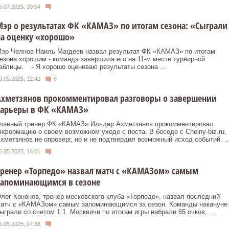
6.07.2025, 20:54
эр о результатах ФК «КАМАЗ» по итогам сезона: «Сыграли
на оценку «хорошо»
эр Челнов Наиль Магдеев назвал результат ФК «КАМАЗ» по итогам
езона хорошим - команда завершила его на 11-м месте турнирной
аблицы. - Я хорошо оцениваю результаты сезона ...
9.05.2025, 12:42
6
Ахметзянов прокомментировал разговоры о завершении
карьеры в ФК «КАМАЗ»
лавный тренер ФК «КАМАЗ» Ильдар Ахметзянов прокомментировал
нформацию о своем возможном уходе с поста. В беседе с Chelny-biz.ru,
хметзянов не опроверг, но и не подтвердил возможный исход событий. ..
6.05.2025, 16:01
Тренер «Торпедо» назвал матч с «КАМАЗом» самым
запоминающимся в сезоне
лег Кононов, тренер московского клуба «Торпедо», назвал последний
атч с «КАМАЗом» самым запоминающимся за сезон. Команды накануне
ыграли со счетом 1:1. Москвичи по итогам игры набрали 65 очков, ...
5.05.2025, 07:38