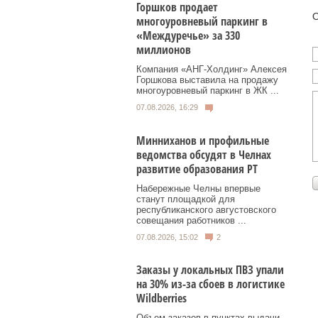
Горшков продает
О
многоуровневый паркинг в
«Междуречье» за 330
миллионов
Компания «АНГ-Холдинг» Алексея
Горшкова выставила на продажу
многоуровневый паркинг в ЖК ...
07.08.2026, 16:29
Минниханов и профильные
ведомства обсудят в Челнах
развитие образования РТ
Набережные Челны впервые
станут площадкой для
республиканского августовского
совещания работников ...
07.08.2026, 15:02
2
Заказы у локальных ПВЗ упали
на 30% из-за сбоев в логистике
Wildberries
Объем заказов в пунктах выдачи