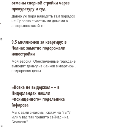
отмены спорной стройки через
прокуратуру и суд
Давно уж пора наводить там порядок
не Орловка с частными домами а
у
авторынок какой то
ов
9,5 миллионов за квартиру: в
Челнах заметно подорожали
новостройки
Моя версия: Обеспеченные граждане
выводят деньгу из банков в квартиры,
подогревая цены. ...
«Вовка не выдержал» – в
Нидерландах нашли
«похищенного» подельника
Гафарова
Мы с вами знакомы, сразу на "ты"?
Или у вас так принято сейчас - на
Беляева?
 в