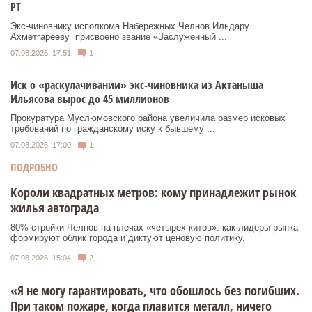
РТ
Экс‑чиновнику исполкома Набережных Челнов Ильдару
Ахметгарееву присвоено звание «Заслуженный ...
07.08.2026, 17:51
1
Иск о «раскулачивании» экс-чиновника из Актаныша
Ильясова вырос до 45 миллионов
Прокуратура Муслюмовского района увеличила размер исковых
требований по гражданскому иску к бывшему ...
07.08.2026, 17:00
1
ПОДРОБНО
Короли квадратных метров: кому принадлежит рынок
жилья автограда
80% стройки Челнов на плечах «четырех китов»: как лидеры рынка
формируют облик города и диктуют ценовую политику.
07.08.2026, 15:04
2
«Я не могу гарантировать, что обошлось без погибших.
При таком пожаре, когда плавится металл, ничего