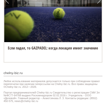
Если падел, то GAZPADEL: когда локация имеет значение
chelny-biz.ru
Любое использование материалов допускается только при соблюдении правил
перепечатки при наличии гиперссылки на Chelny-biz.ru. Все права защищены
©Chelny-biz.ru. 2012—2026.
Портал предпринимателей Chelny-biz.ru Свидетельство о регистрации СМИ Эл
№ФС77-64768 выдано Роскомнадзором 02.02.2016 г. Учредитель - ООО
«Деловой». Главный редактор – Ахметзянова Л. З. Контакты редакции: (8552)
450-575,
news@chelny-biz.ru