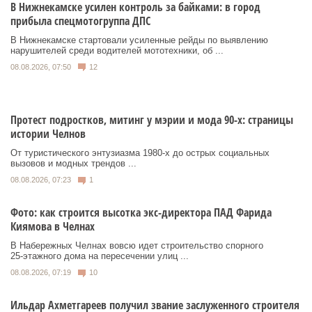
В Нижнекамске усилен контроль за байками: в город
прибыла спецмотогруппа ДПС
В Нижнекамске стартовали усиленные рейды по выявлению
нарушителей среди водителей мототехники, об ...
08.08.2026, 07:50
12
Протест подростков, митинг у мэрии и мода 90-х: страницы
истории Челнов
От туристического энтузиазма 1980‑х до острых социальных
вызовов и модных трендов ...
08.08.2026, 07:23
1
Фото: как строится высотка экс-директора ПАД Фарида
Киямова в Челнах
В Набережных Челнах вовсю идет строительство спорного
25‑этажного дома на пересечении улиц ...
08.08.2026, 07:19
10
Ильдар Ахметгареев получил звание заслуженного строителя