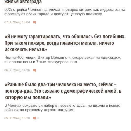
жилья автограда
80% стройки Челнов на плечах «четырех китов»: как лидеры рынка
формируют облик города и диктуют ценовую политику.
07.08.2026, 15:04
«Я не могу гарантировать, что обошлось без погибших.
При таком пожаре, когда плавится металл, ничего
исключать нельзя»
Челны-400: люди. Виктор Волков о «пожаре века» на «движках»,
эшелонах пены и 7 тыс. эвакуированных.
06.08.2026, 14:26
«Раньше было два-три человека на место, сейчас –
полтора-два. Это связано с демографической ямой, в
которую мы попали»
В Челнах сократился набор в первые классы, но школы в новых
районах по-прежнему держат нагрузку.
05.08.2026, 15:28
3