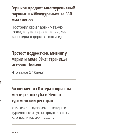
Горшков продает многоуровневый
паркинг в «Междуречье» за 330
миллионов
Построил свой паркинг- такую
громадину на первой линии, ЖК
загородил и церковь, весь вид ...
Протест подростков, митинг у
мэрии и мода 90-х: страницы
истории Челнов
Что такое 17 блок?
и
Бизнесмен из Питера открыл на
месте рестоклуба в Челнах
туркменский ресторан
4
Узбекская, таджикская, теперь и
туркмегнская кухня представлены!
Киргизы и казахи - ваш ...