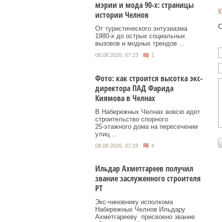
мэрии и мода 90-х: страницы
истории Челнов
О
От туристического энтузиазма
1980‑х до острых социальных
вызовов и модных трендов ...
08.08.2026, 07:23
1
Фото: как строится высотка экс-
директора ПАД Фарида
Киямова в Челнах
В Набережных Челнах вовсю идет
строительство спорного
25‑этажного дома на пересечении
улиц ...
08.08.2026, 07:19
4
Ильдар Ахметгареев получил
звание заслуженного строителя
РТ
Экс‑чиновнику исполкома
Набережных Челнов Ильдару
Ахметгарееву присвоено звание