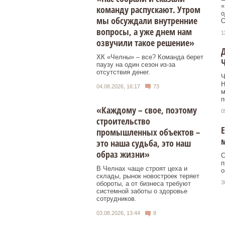
«
команду распускают. Утром
о
мы обсуждали внутренние
О
вопросы, а уже днем нам
1
озвучили такое решение»
Д
ХК «Челны» – все? Команда берет
Ч
паузу на один сезон из-за
отсутствия денег.
Ч
Н
04.08.2026, 16:17
73
м
п
«Каждому – свое, поэтому
0
строительство
Е
промышленных объектов –
м
это наша судьба, это наш
образ жизни»
С
п
В Челнах чаще строят цеха и
о
склады, рынок новостроек теряет
3
обороты, а от бизнеса требуют
системной заботы о здоровье
сотрудников.
03.08.2026, 13:44
8