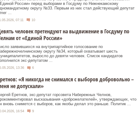
Единой России» перед выборами в Госдуму по Нижнекамскому
дномандатному округу №33. Первым из них стал действующий депутат
лег ...
1.05.2026, 07:11
10
евять человек претендуют на выдвижение в Госдуму по
елнам от «Единой России»
исло заявившихся на внутрипартийное голосование по
абережночелнинскому округу №34, который охватывает шесть
униципалитетов, выросло до девяти человек. Список кандидатов
ополнился экс-депутатом ...
5.05.2026, 13:36
6
ретнов: «Я никогда не снимался с выборов добровольно –
еня не допускали»
ергей Еретнов, экс‑депутат горсовета Набережных Челнов,
рокомментировал высказывания «доброжелателей», утверждающих, что
н вновь снимется с выборов, как якобы делал это раньше. Политик ...
0.04.2026, 16:54
9