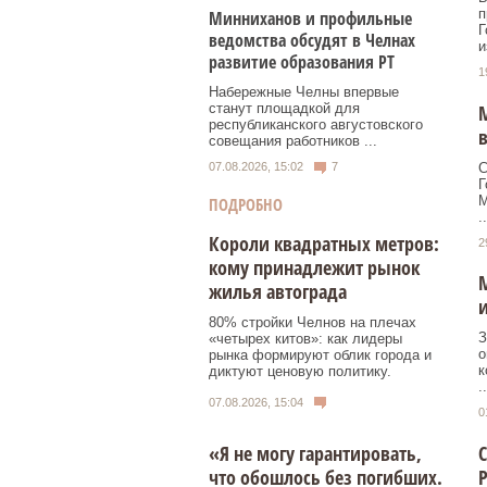
п
Минниханов и профильные
Г
ведомства обсудят в Челнах
и
развитие образования РТ
1
Набережные Челны впервые
М
станут площадкой для
республиканского августовского
совещания работников ...
С
07.08.2026, 15:02
7
Г
М
ПОДРОБНО
..
Короли квадратных метров:
2
кому принадлежит рынок
М
жилья автограда
и
80% стройки Челнов на плечах
З
«четырех китов»: как лидеры
о
рынка формируют облик города и
к
диктуют ценовую политику.
..
07.08.2026, 15:04
0
С
«Я не могу гарантировать,
что обошлось без погибших.