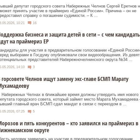
ывший депутат городского совета Набережных Челнов Сергей Еретнов н
может принять участие в праймериз «Единой России». Причина – он не
редоставил справку о погашении судимости. – К ...
8.05.2026, 10:21
16
оддержка бизнеса и защита детей в сети – с чем кандидат
дут на праймериз ЕР
андидаты для участия в предварительном голосовании «Единой России
еред выборами в Госдуму опубликовали свои видеообращения. Из девят
отенциальных представителей Набережночелнинского округа №34 ...
5.05.2026, 14:10
3
 горсовете Челнов ищут замену экс-главе БСМП Марату
Мухамадееву
 Набережных Челнах в ближайшее время должны утвердить имя нового
епутата городского совета, который займет место Марата Мухамадеева 
ывший главный врач БСМП сдал мандат в связи с переездом в ...
5.05.2026, 07:25
5
орозов и пять конкурентов – кто заявился на праймериз в
Нижнекамском округе
есть человек заявились на участие в предварительном голосовании