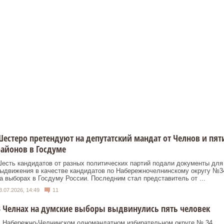
естеро претендуют на депутатский мандат от Челнов и пят
айонов в Госдуме
есть кандидатов от разных политических партий подали документы для
ыдвижения в качестве кандидатов по Набережночелнинскому округу №3
а выборах в Госдуму России. Последним стал представитель от ...
3.07.2026, 14:49
11
 Челнах на думские выборы выдвинулись пять человек
 Набережно‑Челнинском одномандатном избирательном округе № 34