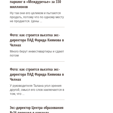
паркинг в «Междуречье» за 330
миллионов
Ну так они его целиком и пытаются
продать, потому что по одному месту
не продается. Цены ...
Фото: как строится высотка экс-
директора ПАД Фарида Киямова в
Челнах
Много берут инвестквартиры и сдают
потом
Фото: как строится высотка экс-
директора ПАД Фарида Киямова в
Челнах
У руководителя Талана угол зрения
другой, смысл его слов заключается в
том, что ...
Экс-директор Центра образования
№16 перешел в команду