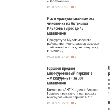
«Заслуженный ...
07.08.2026, 17:51
1
Иск о «раскулачивании» экс-
чиновника из Актаныша
Ильясова вырос до 45
миллионов
Прокуратура Муслюмовского
района увеличила размер исковых
требований по гражданскому иску
к бывшему ...
07.08.2026, 17:00
1
Ш
Горшков продает
р
многоуровневый паркинг в
«Междуречье» за 330
Ш
миллионов
в
н
Компания «АНГ-Холдинг» Алексея
Горшкова выставила на продажу
2
многоуровневый паркинг в ЖК ...
В
07.08.2026, 16:29
7
В