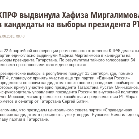
КПРФ выдвинула Хафиза Миргалимов
в кандидаты на выборы президента Р
2.06.2015, 09:48
а 22-й партийной конференции регионального отделения КПРФ делегаты
артии единогласно выдвинули Хафиза Миргалимова в кандидаты на
ыборы президента Татарстана. По результатам тайного голосования 54
еловека проголосовали «за» и двое «против».
резидентские выборы в республике пройдут 13 сентября, где, помимо
ПРФ, планируют принять участие еще три партии. «Единая Россия»
пределится со своим кандидатом только после проведения праймериз, в
оторых примут участие врио президента Татарстана Рустам Минниханов,
кс-руководитель управления президента России по внутренней политике
лег Морозов, министр сельского хозяйства и продовольствия РТ Марат
хметов и сенатор от Татарстана Сергей Батин.
апомним, что президиум центрального совета партии «Справедливая
оссия» кандидатом в президенты уже утвердил Рушанию Бильгильдееву
лаву партии в Татарстане.