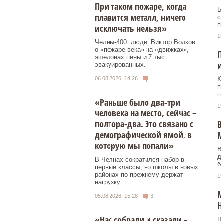
При таком пожаре, когда
Б
плавится металл, ничего
с
п
исключать нельзя»
1
Челны-400: люди. Виктор Волков
о «пожаре века» на «движках»,
П
эшелонах пены и 7 тыс.
и
эвакуированных.
06.08.2026, 14:26
К
п
п
«Раньше было два-три
1
человека на место, сейчас –
полтора-два. Это связано с
В
демографической ямой, в
которую мы попали»
В
д
В Челнах сократился набор в
б
первые классы, но школы в новых
районах по-прежнему держат
1
нагрузку.
М
05.08.2026, 15:28
3
«Нас собрали и сказали –
Ш