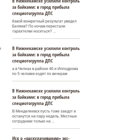
В Нижнекамске усилили контроль
за байками: в город прибыла
спецмотогруппа ДПС
Какой конкретный результат увидел
Беляев? По ночам перестали
тарахтелки носиться? ...
В Нижнекамске усилили контроль
ы
за байками: в город прибыла
спецмотогруппа ДПС
а в Челнах в районе 46 и Ипподрома
по 5 человек ездят по вечерам
В Нижнекамске усилили контроль
за байками: в город прибыла
спецмотогруппа ДПС
В Менделеевск пусть тоже заедут и
останутся на пару недель. Местные
сотрудники только на ...
Иск о «раскулачивании» экс-