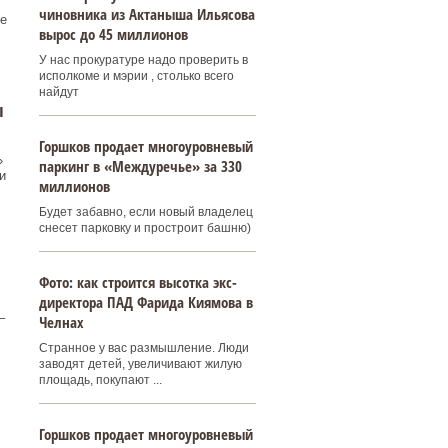
чиновника из Актаныша Ильясова
е
вырос до 45 миллионов
У нас прокуратуре надо проверить в
исполкоме и мэрии , столько всего
найдут
ы
Горшков продает многоуровневый
»
паркинг в «Междуречье» за 330
и
миллионов
Будет забавно, если новый владелец
снесет парковку и простроит башню)
Фото: как строится высотка экс-
директора ПАД Фарида Киямова в
–
Челнах
Странное у вас размышление. Люди
заводят детей, увеличивают жилую
площадь, покупают ...
Горшков продает многоуровневый