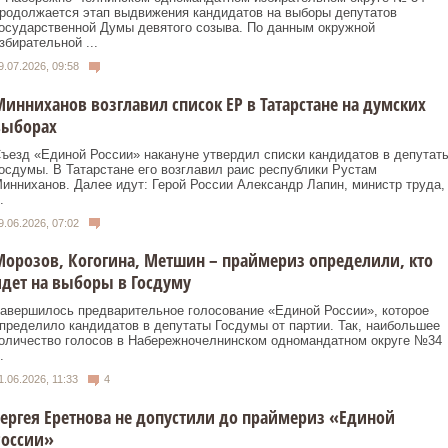
родолжается этап выдвижения кандидатов на выборы депутатов
осударственной Думы девятого созыва. По данным окружной
збирательной ...
9.07.2026, 09:58
инниханов возглавил список ЕР в Татарстане на думских
выборах
ъезд «Единой России» накануне утвердил списки кандидатов в депутат
осдумы. В Татарстане его возглавил раис республики Рустам
инниханов. Далее идут: Герой России Александр Лапин, министр труда,
.
9.06.2026, 07:02
орозов, Когогина, Метшин – праймериз определили, кто
дет на выборы в Госдуму
авершилось предварительное голосование «Единой России», которое
пределило кандидатов в депутаты Госдумы от партии. Так, наибольшее
оличество голосов в Набережночелнинском одномандатном округе №34
.
1.06.2026, 11:33
4
ергея Еретнова не допустили до праймериз «Единой
России»