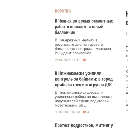
КОРОТКО
В Челнах во время ремонтных
работ взорвался газовый
баллончик
2
В Набережных Челнах в
результате хлопка газового
Н
баллончика пострадал мужчина.
п
Инцидент произошел ...
в
ч
08.08.2026, 15:37
П
К
В Нижнекамске усилили
о
контроль за байками: в город
к
прибыла спецмотогруппа ДПС
э
О
В Нижнекамске стартовали
А
усиленные рейды по выявлению
нарушителей среди водителей
Н
мототехники, об ...
Р
г
08.08.2026, 07:50
4
Протест подростков, митинг у