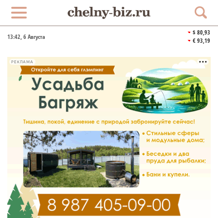
$ 80,93
13:42
, 6 Августа
€ 93,19
РЕКЛАМА