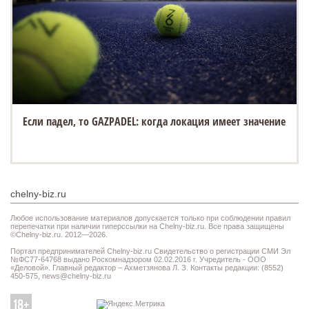
Если падел, то GAZPADEL: когда локация имеет значение
chelny-biz.ru
Любое использование материалов допускается только при соблюдении правил
перепечатки при наличии гиперссылки на Chelny-biz.ru. Все права защищены
©Chelny-biz.ru. 2012—2026.
Портал предпринимателей Chelny-biz.ru Свидетельство о регистрации СМИ Эл
№ФС77-64768 выдано Роскомнадзором 02.02.2016 г. Учредитель - ООО
«Деловой». Главный редактор – Ахметзянова Л. З. Контакты редакции: (8552)
450-575,
news@chelny-biz.ru