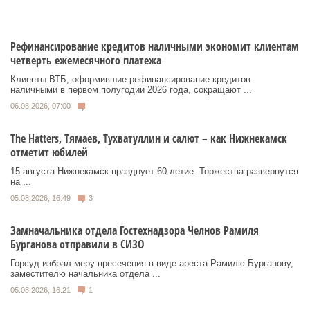
Рефинансирование кредитов наличными экономит клиентам
четверть ежемесячного платежа
Клиенты ВТБ, оформившие рефинансирование кредитов
наличными в первом полугодии 2026 года, сокращают ...
06.08.2026, 07:00
Тhe Нatters, Тямаев, Тухватуллин и салют – как Нижнекамск
отметит юбилей
15 августа Нижнекамск празднует 60‑летие. Торжества развернутся
на ...
05.08.2026, 16:49
3
Замначальника отдела Гостехнадзора Челнов Рамиля
Бурганова отправили в СИЗО
Горсуд избрал меру пресечения в виде ареста Рамилю Бурганову,
заместителю начальника отдела ...
05.08.2026, 16:21
1