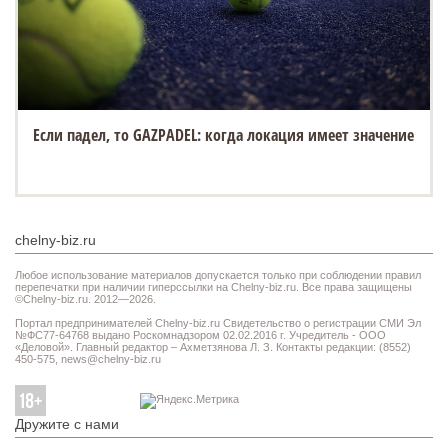
Если падел, то GAZPADEL: когда локация имеет значение
chelny-biz.ru
Любое использование материалов допускается только при соблюдении правил
перепечатки при наличии гиперссылки на Chelny-biz.ru. Все права защищены
©Chelny-biz.ru. 2012—2026.
Портал предпринимателей Chelny-biz.ru Свидетельство о регистрации СМИ Эл
№ФС77-64768 выдано Роскомнадзором 02.02.2016 г. Учредитель - ООО
«Деловой». Главный редактор – Ахметзянова Л. З. Контакты редакции: (8552)
450-575,
news@chelny-biz.ru
Дружите с нами