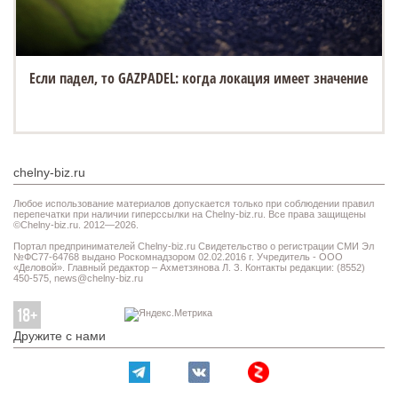
Если падел, то GAZPADEL: когда локация имеет значение
chelny-biz.ru
Любое использование материалов допускается только при соблюдении правил
перепечатки при наличии гиперссылки на Chelny-biz.ru. Все права защищены
©Chelny-biz.ru. 2012—2026.
Портал предпринимателей Chelny-biz.ru Свидетельство о регистрации СМИ Эл
№ФС77-64768 выдано Роскомнадзором 02.02.2016 г. Учредитель - ООО
«Деловой». Главный редактор – Ахметзянова Л. З. Контакты редакции: (8552)
450-575,
news@chelny-biz.ru
Дружите с нами