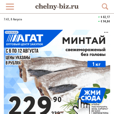
$ 82,17
7:43
, 8 Августа
€ 94,84
РЕКЛАМА