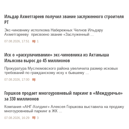
Ильдар Ахметгареев получил звание заслуженного строителя
РТ
Экс‑чиновнику исполкома Набережных Челнов Ильдару
Ахметгарееву присвоено звание «Заслуженный ...
07.08.2026, 17:51
1
Иск о «раскулачивании» экс-чиновника из Актаныша
Ильясова вырос до 45 миллионов
Прокуратура Муслюмовского района увеличила размер исковых
требований по гражданскому иску к бывшему ...
07.08.2026, 17:00
Горшков продает многоуровневый паркинг в «Междуречье»
за 330 миллионов
Компания «АНГ-Холдинг» Алексея Горшкова выставила на продажу
многоуровневый паркинг в ЖК ...
07.08.2026, 16:29
3