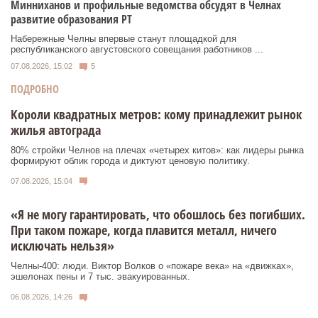
Минниханов и профильные ведомства обсудят в Челнах
развитие образования РТ
Набережные Челны впервые станут площадкой для
республиканского августовского совещания работников ...
07.08.2026, 15:02
5
ПОДРОБНО
Короли квадратных метров: кому принадлежит рынок
жилья автограда
80% стройки Челнов на плечах «четырех китов»: как лидеры рынка
формируют облик города и диктуют ценовую политику.
07.08.2026, 15:04
«Я не могу гарантировать, что обошлось без погибших.
При таком пожаре, когда плавится металл, ничего
исключать нельзя»
Челны-400: люди. Виктор Волков о «пожаре века» на «движках»,
эшелонах пены и 7 тыс. эвакуированных.
06.08.2026, 14:26