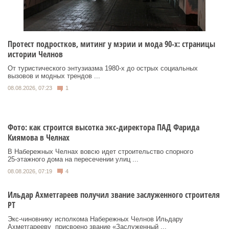
Протест подростков, митинг у мэрии и мода 90-х: страницы
истории Челнов
От туристического энтузиазма 1980‑х до острых социальных
вызовов и модных трендов ...
08.08.2026, 07:23
1
Фото: как строится высотка экс-директора ПАД Фарида
Киямова в Челнах
В Набережных Челнах вовсю идет строительство спорного
25‑этажного дома на пересечении улиц ...
08.08.2026, 07:19
4
Ильдар Ахметгареев получил звание заслуженного строителя
РТ
Экс‑чиновнику исполкома Набережных Челнов Ильдару
Ахметгарееву присвоено звание «Заслуженный ...