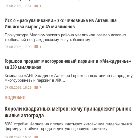
07.08.2026, 17:51
1
Иск о «раскулачивании» экс-чиновника из Актаныша
Ильясова вырос до 45 миллионов
Прокуратура Муслюмовского района увеличила размер исковых
требований по гражданскому иску к бывшему ...
07.08.2026, 17:00
1
Горшков продает многоуровневый паркинг в «Междуречье»
за 330 миллионов
Компания «АНГ-Холдинг» Алексея Горшкова выставила на продажу
многоуровневый паркинг в ЖК ...
07.08.2026, 16:29
7
ПОДРОБНО
Короли квадратных метров: кому принадлежит рынок
жилья автограда
80% стройки Челнов на плечах «четырех китов»: как лидеры рынка
формируют облик города и диктуют ценовую политику.
07.08.2026, 15:04