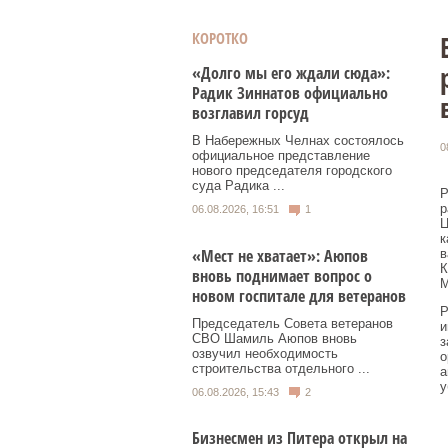
КОРОТКО
«Долго мы его ждали сюда»:
Радик Зиннатов официально
возглавил горсуд
В Набережных Челнах состоялось
0
официальное представление
нового председателя городского
суда Радика ...
Р
р
06.08.2026, 16:51
1
Ц
к
«Мест не хватает»: Аюпов
в
К
вновь поднимает вопрос о
М
новом госпитале для ветеранов
Р
Председатель Совета ветеранов
и
СВО Шамиль Аюпов вновь
з
озвучил необходимость
о
строительства отдельного ...
а
у
06.08.2026, 15:43
2
Бизнесмен из Питера открыл на