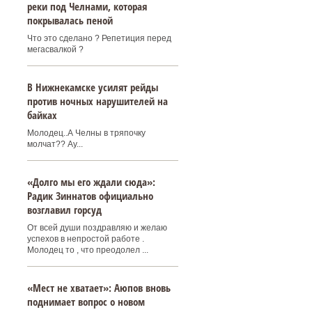
реки под Челнами, которая
покрывалась пеной
Что это сделано ? Репетиция перед
мегасвалкой ?
В Нижнекамске усилят рейды
против ночных нарушителей на
байках
Молодец..А Челны в тряпочку
молчат?? Ау...
«Долго мы его ждали сюда»:
Радик Зиннатов официально
возглавил горсуд
От всей души поздравляю и желаю
успехов в непростой работе .
Молодец то , что преодолел ...
«Мест не хватает»: Аюпов вновь
поднимает вопрос о новом