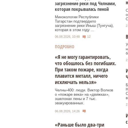
н
загрязнение реки под Челнами,
которая покрывалась пеной
С
о
Минэкологии Республики
О
Татарстан подтвердило
загрязнение реки Иныш (Тунгуча),
2
которая в этом году ...
В
06.08.2026, 10:48
12
У
ПОДРОБНО
н
б
«Я не могу гарантировать,
2
что обошлось без погибших.
При таком пожаре, когда
плавится металл, ничего
исключать нельзя»
Б
Н
Челны-400: люди. Виктор Волков
C
о «пожаре века» на «движках»,
в
эшелонах пены и 7 тыс.
эвакуированных.
2
06.08.2026, 14:26
И
«Раньше было два-три