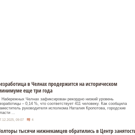
езработица в Челнах продержится на историческом
минимуме еще три года
 Набережных Челнах зафиксирован рекордно низкий уровень
езработицы – 0,14 %, что соответствует 411 человеку. Как сообщила
аместитель руководителя исполкома Наталия Кропотова, городские
ласти ...
7.12.2025, 09:07
4
олторы тысячи нижнекамцев обратились в Центр занятост