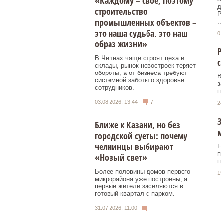
«Каждому – свое, поэтому
д
строительство
Р
промышленных объектов –
..
это наша судьба, это наш
0
образ жизни»
Р
В Челнах чаще строят цеха и
с
склады, рынок новостроек теряет
обороты, а от бизнеса требуют
В
системной заботы о здоровье
з
сотрудников.
п
03.08.2026, 13:44
7
2
З
Ближе к Казани, но без
городской суеты: почему
челнинцы выбирают
Н
п
«Новый свет»
п
Более половины домов первого
1
микрорайона уже построены, а
первые жители заселяются в
готовый квартал с парком.
31.07.2026, 11:00