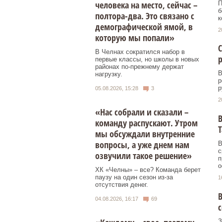
человека на место, сейчас –
П
б
полтора-два. Это связано с
к
демографической ямой, в
2
которую мы попали»
В Челнах сократился набор в
р
первые классы, но школы в новых
районах по-прежнему держат
В
нагрузку.
р
р
05.08.2026, 15:28
3
2
«Нас собрали и сказали –
В
команду распускают. Утром
Т
мы обсуждали внутренние
вопросы, а уже днем нам
В
с
озвучили такое решение»
п
о
ХК «Челны» – все? Команда берет
паузу на один сезон из-за
1
отсутствия денег.
В
04.08.2026, 16:17
69
с
З