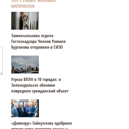
ТОП-3 САМЫХ ЧИТАЕМЫХ
МАТЕРИАЛОВ
Замначальника отдела
Гостехнадзора Челнов Рамиля
Бурганова отправили в СИЗО
Угроза БПЛА в 10 городах: в
Зеленодольске обломки
повредили гражданский объект
«Домкору» Гайнуллова одобрили
проект дома премиум-класса у