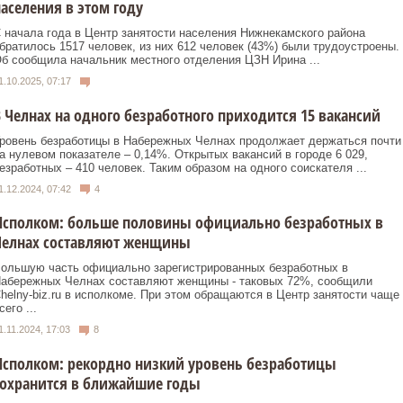
аселения в этом году
 начала года в Центр занятости населения Нижнекамского района
братилось 1517 человек, из них 612 человек (43%) были трудоустроены.
б сообщила начальник местного отделения ЦЗН Ирина ...
1.10.2025, 07:17
 Челнах на одного безработного приходится 15 вакансий
ровень безработицы в Набережных Челнах продолжает держаться почти
а нулевом показателе – 0,14%. Открытых вакансий в городе 6 029,
езработных – 410 человек. Таким образом на одного соискателя ...
1.12.2024, 07:42
4
Исполком: больше половины официально безработных в
Челнах составляют женщины
ольшую часть официально зарегистрированных безработных в
абережных Челнах составляют женщины - таковых 72%, сообщили
helny-biz.ru в исполкоме. При этом обращаются в Центр занятости чаще
сего ...
1.11.2024, 17:03
8
сполком: рекордно низкий уровень безработицы
сохранится в ближайшие годы