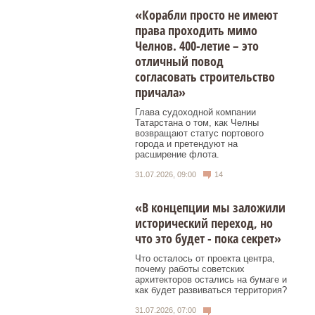
«Корабли просто не имеют
права проходить мимо
Челнов. 400-летие – это
отличный повод
согласовать строительство
причала»
Глава судоходной компании
Татарстана о том, как Челны
возвращают статус портового
города и претендуют на
расширение флота.
31.07.2026, 09:00
14
«В концепции мы заложили
исторический переход, но
что это будет - пока секрет»
Что осталось от проекта центра,
почему работы советских
архитекторов остались на бумаге и
как будет развиваться территория?
31.07.2026, 07:00