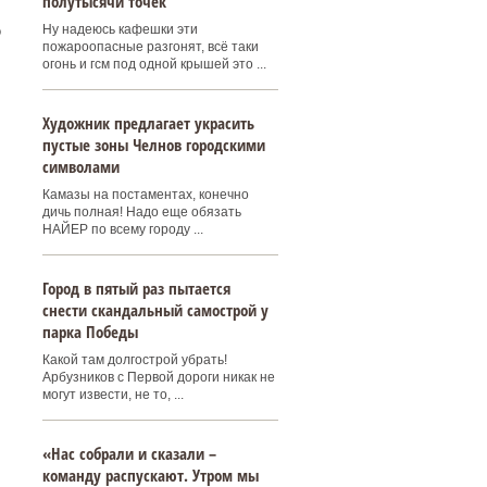
полутысячи точек
Ну надеюсь кафешки эти
о
пожароопасные разгонят, всё таки
огонь и гсм под одной крышей это ...
Художник предлагает украсить
пустые зоны Челнов городскими
символами
Камазы на постаментах, конечно
дичь полная! Надо еще обязать
НАЙЕР по всему городу ...
Город в пятый раз пытается
снести скандальный самострой у
парка Победы
Какой там долгострой убрать!
Арбузников с Первой дороги никак не
могут извести, не то, ...
«Нас собрали и сказали –
команду распускают. Утром мы