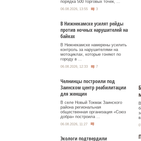
порядка 500 торговых точек, ...
06.08.2026, 13:55
3
В Нижнекамске усилят рейды
против ночных нарушителей на
байках
В Нижнекамске намерены усилить
контроль за нарушителями на
мотоциклах, которые гоняют по
городу в ...
06.08.2026, 12:33
7
Челнинцы построили под
Б
Заинском центр реабилитации
для женщин
В селе Новый Токмак Заинского
В
района региональная
б
общественная организация «Союз
з
добра» построила ...
в
06.08.2026, 11:27
0
П
Экологи подтвердили