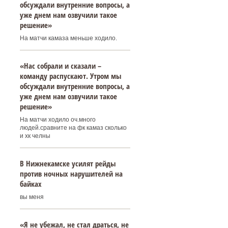
обсуждали внутренние вопросы, а
уже днем нам озвучили такое
решение»
На матчи камаза меньше ходило.
«Нас собрали и сказали –
команду распускают. Утром мы
обсуждали внутренние вопросы, а
уже днем нам озвучили такое
решение»
На матчи ходило оч.много
людей.сравните на фк камаз сколько
и хк челны
В Нижнекамске усилят рейды
против ночных нарушителей на
байках
вы меня
«Я не убежал, не стал драться, не