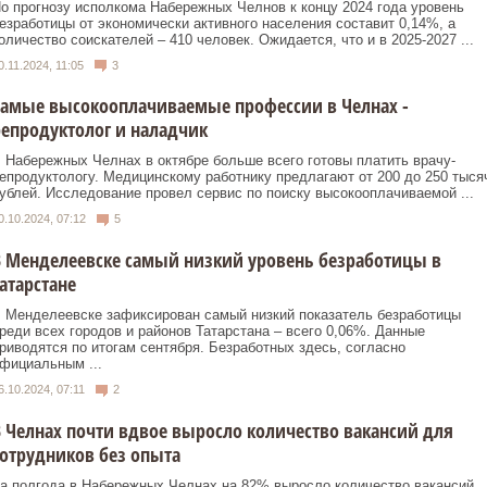
о прогнозу исполкома Набережных Челнов к концу 2024 года уровень
езработицы от экономически активного населения составит 0,14%, а
оличество соискателей – 410 человек. Ожидается, что и в 2025-2027 ...
0.11.2024, 11:05
3
Самые высокооплачиваемые профессии в Челнах -
епродуктолог и наладчик
 Набережных Челнах в октябре больше всего готовы платить врачу-
епродуктологу. Медицинскому работнику предлагают от 200 до 250 тыся
ублей. Исследование провел сервис по поиску высокооплачиваемой ...
0.10.2024, 07:12
5
 Менделеевске самый низкий уровень безработицы в
атарстане
 Менделеевске зафиксирован самый низкий показатель безработицы
реди всех городов и районов Татарстана – всего 0,06%. Данные
риводятся по итогам сентября. Безработных здесь, согласно
фициальным ...
6.10.2024, 07:11
2
 Челнах почти вдвое выросло количество вакансий для
отрудников без опыта
а полгода в Набережных Челнах на 82% выросло количество вакансий