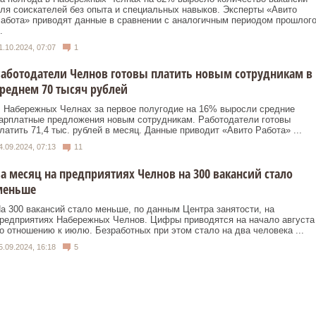
ля соискателей без опыта и специальных навыков. Эксперты «Авито
абота» приводят данные в сравнении с аналогичным периодом прошлог
.
1.10.2024, 07:07
1
аботодатели Челнов готовы платить новым сотрудникам в
реднем 70 тысяч рублей
 Набережных Челнах за первое полугодие на 16% выросли средние
арплатные предложения новым сотрудникам. Работодатели готовы
латить 71,4 тыс. рублей в месяц. Данные приводит «Авито Работа» ...
4.09.2024, 07:13
11
а месяц на предприятиях Челнов на 300 вакансий стало
меньше
а 300 вакансий стало меньше, по данным Центра занятости, на
редприятиях Набережных Челнов. Цифры приводятся на начало августа
о отношению к июлю. Безработных при этом стало на два человека ...
5.09.2024, 16:18
5