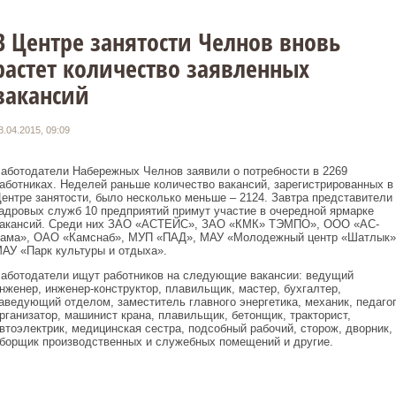
В Центре занятости Челнов вновь
растет количество заявленных
вакансий
8.04.2015, 09:09
аботодатели Набережных Челнов заявили о потребности в 2269
аботниках. Неделей раньше количество вакансий, зарегистрированных в
ентре занятости, было несколько меньше – 2124. Завтра представители
адровых служб 10 предприятий примут участие в очередной ярмарке
акансий. Среди них ЗАО «АСТЕЙС», ЗАО «КМК» ТЭМПО», ООО «АС-
ама», ОАО «Камснаб», МУП «ПАД», МАУ «Молодежный центр «Шатлык»
АУ «Парк культуры и отдыха».
аботодатели ищут работников на следующие вакансии: ведущий
нженер, инженер-конструктор, плавильщик, мастер, бухгалтер,
аведующий отделом, заместитель главного энергетика, механик, педагог
рганизатор, машинист крана, плавильщик, бетонщик, тракторист,
втоэлектрик, медицинская сестра, подсобный рабочий, сторож, дворник,
борщик производственных и служебных помещений и другие.