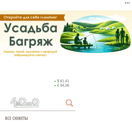
$ 81,41
€ 94,06
ВСЕ СЮЖЕТЫ