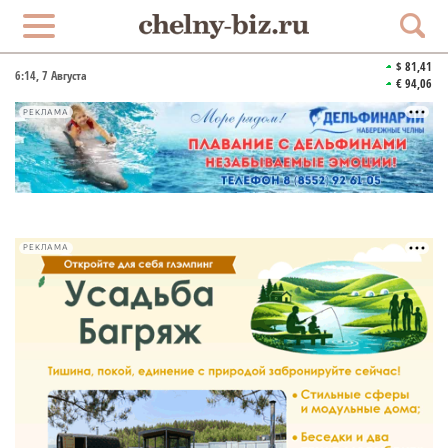
$ 81,41
6:14
, 7 Августа
€ 94,06
РЕКЛАМА
РЕКЛАМА