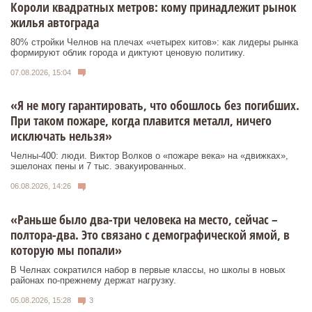
Короли квадратных метров: кому принадлежит рынок
жилья автограда
80% стройки Челнов на плечах «четырех китов»: как лидеры рынка
формируют облик города и диктуют ценовую политику.
07.08.2026, 15:04
«Я не могу гарантировать, что обошлось без погибших.
При таком пожаре, когда плавится металл, ничего
исключать нельзя»
Челны-400: люди. Виктор Волков о «пожаре века» на «движках»,
эшелонах пены и 7 тыс. эвакуированных.
06.08.2026, 14:26
«Раньше было два-три человека на место, сейчас –
полтора-два. Это связано с демографической ямой, в
которую мы попали»
В Челнах сократился набор в первые классы, но школы в новых
районах по-прежнему держат нагрузку.
05.08.2026, 15:28
3