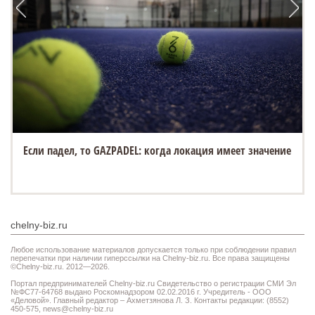
Если падел, то GAZPADEL: когда локация имеет значение
chelny-biz.ru
Любое использование материалов допускается только при соблюдении правил
перепечатки при наличии гиперссылки на Chelny-biz.ru. Все права защищены
©Chelny-biz.ru. 2012—2026.
Портал предпринимателей Chelny-biz.ru Свидетельство о регистрации СМИ Эл
№ФС77-64768 выдано Роскомнадзором 02.02.2016 г. Учредитель - ООО
«Деловой». Главный редактор – Ахметзянова Л. З. Контакты редакции: (8552)
450-575,
news@chelny-biz.ru