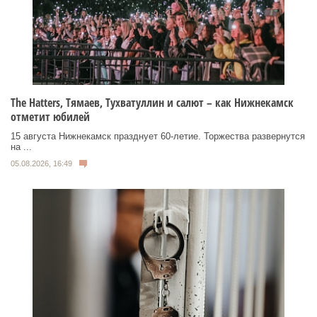
Тhe Нatters, Тямаев, Тухватуллин и салют – как Нижнекамск
отметит юбилей
15 августа Нижнекамск празднует 60‑летие. Торжества развернутся
на ...
05.08.2026, 16:49