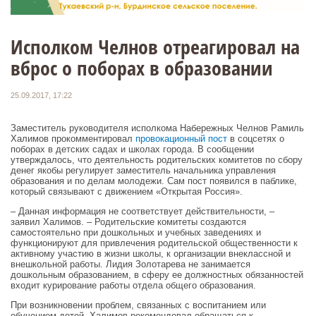
Исполком Челнов отреагировал на
вброс о поборах в образовании
25.09.2017, 17:22
Заместитель руководителя исполкома Набережных Челнов Рамиль
Халимов прокомментировал
провокационный пост
в соцсетях о
поборах в детских садах и школах города. В сообщении
утверждалось, что деятельность родительских комитетов по сбору
денег якобы регулирует заместитель начальника управления
образования и по делам молодежи. Сам пост появился в паблике,
который связывают с движением «Открытая Россия».
– Данная информация не соответствует действительности, –
заявил Халимов. – Родительские комитеты создаются
самостоятельно при дошкольных и учебных заведениях и
функционируют для привлечения родительской общественности к
активному участию в жизни школы, к организации внеклассной и
внешкольной работы. Лидия Золотарева не занимается
дошкольным образованием, в сферу ее должностных обязанностей
входит курирование работы отдела общего образования.
При возникновении проблем, связанных с воспитанием или
обучением детей, Халимов рекомендовал обращаться к