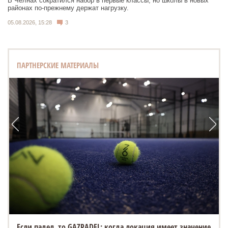
В Челнах сократился набор в первые классы, но школы в новых
районах по-прежнему держат нагрузку.
05.08.2026, 15:28
3
ПАРТНЕРСКИЕ МАТЕРИАЛЫ
Если падел, то GAZPADEL: когда локация имеет значение