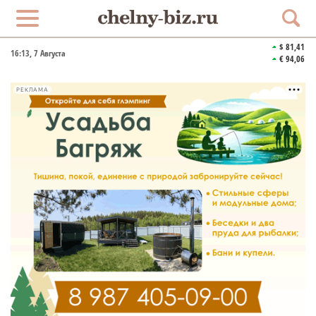
$ 81,41
16:13
, 7 Августа
€ 94,06
РЕКЛАМА