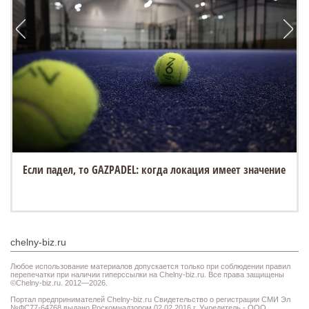
Если падел, то GAZPADEL: когда локация имеет значение
chelny-biz.ru
Любое использование материалов допускается только при соблюдении правил
перепечатки при наличии гиперссылки на Chelny-biz.ru. Все права защищены
©Chelny-biz.ru. 2012—2026.
Портал предпринимателей Chelny-biz.ru Свидетельство о регистрации СМИ Эл
№ФС77-64768 выдано Роскомнадзором 02.02.2016 г. Учредитель - ООО