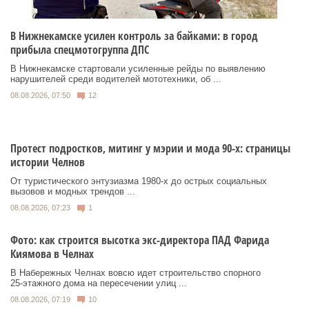
В Нижнекамске усилен контроль за байками: в город
прибыла спецмотогруппа ДПС
В Нижнекамске стартовали усиленные рейды по выявлению
нарушителей среди водителей мототехники, об ...
08.08.2026, 07:50
12
Протест подростков, митинг у мэрии и мода 90-х: страницы
истории Челнов
От туристического энтузиазма 1980‑х до острых социальных
вызовов и модных трендов ...
08.08.2026, 07:23
1
Фото: как строится высотка экс-директора ПАД Фарида
Киямова в Челнах
В Набережных Челнах вовсю идет строительство спорного
25‑этажного дома на пересечении улиц ...
08.08.2026, 07:19
10