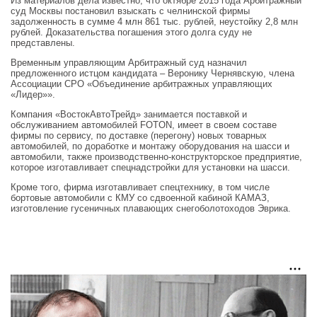
Из материалов дела известно, что октябре 2015 года Арбитражный
суд Москвы постановил взыскать с челнинской фирмы
задолженность в сумме 4 млн 861 тыс. рублей, неустойку 2,8 млн
рублей. Доказательства погашения этого долга суду не
представлены.
Временным управляющим Арбитражный суд назначил
предложенного истцом кандидата – Веронику Чернявскую, члена
Ассоциации СРО «Объединение арбитражных управляющих
«Лидер»».
Компания «ВостокАвтоТрейд» занимается поставкой и
обслуживанием автомобилей FOTON, имеет в своем составе
фирмы по сервису, по доставке (перегону) новых товарных
автомобилей, по доработке и монтажу оборудования на шасси и
автомобили, также производственно-конструкторское предприятие,
которое изготавливает спецнадстройки для установки на шасси.
Кроме того, фирма изготавливает спецтехнику, в том числе
бортовые автомобили с КМУ со сдвоенной кабиной КАМАЗ,
изготовление гусеничных плавающих снегоболотоходов Эврика.