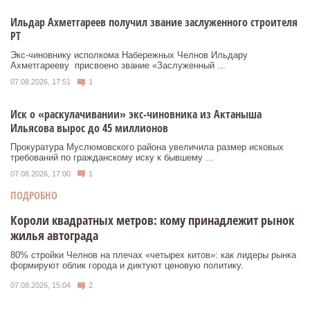
Ильдар Ахметгареев получил звание заслуженного строителя
РТ
Экс‑чиновнику исполкома Набережных Челнов Ильдару
Ахметгарееву присвоено звание «Заслуженный ...
07.08.2026, 17:51
1
Иск о «раскулачивании» экс-чиновника из Актаныша
Ильясова вырос до 45 миллионов
Прокуратура Муслюмовского района увеличила размер исковых
требований по гражданскому иску к бывшему ...
07.08.2026, 17:00
1
ПОДРОБНО
Короли квадратных метров: кому принадлежит рынок
жилья автограда
80% стройки Челнов на плечах «четырех китов»: как лидеры рынка
формируют облик города и диктуют ценовую политику.
07.08.2026, 15:04
2