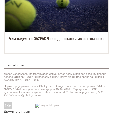
Если падел, то GAZPADEL: когда локация имеет значение
chelny-biz.ru
Любое использование материалов допускается только при соблюдении правил
перепечатки при наличии гиперссылки на Chelny-biz.ru. Все права защищены
©Chelny-biz.ru. 2012—2026.
Портал предпринимателей Chelny-biz.ru Свидетельство о регистрации СМИ Эл
№ФС77-64768 выдано Роскомнадзором 02.02.2016 г. Учредитель - ООО
«Деловой». Главный редактор – Ахметзянова Л. З. Контакты редакции: (8552)
450-575,
news@chelny-biz.ru
Дружите с нами