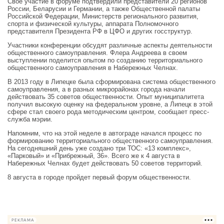
Свое участие в форуме подтвердили представители 20 регионов
России, Беларусии и Германии, а также Общественной палаты
Российской Федерации, Министерств регионального развития,
спорта и физической культуры, аппарата Полномочного
представителя Президента РФ в ЦФО и других госструктур.
Участники конференции обсудят различные аспекты деятельности
общественного самоуправления. Флера Андреева в своем
выступлении поделится опытом по созданию территориального
общественного самоуправления в Набережных Челнах.
В 2013 году в Липецке была сформирована система общественного
самоуправления, а в разных микрорайонах города начали
действовать 35 советов общественности. Опыт муниципалитета
получил высокую оценку на федеральном уровне, а Липецк в этой
сфере стал своего рода методическим центром, сообщает пресс-
служба мэрии.
Напомним, что на этой неделе в автограде начался процесс по
формированию территориального общественного самоуправления.
На сегодняшний день уже создано три ТОС: «13 комплекс»,
«Парковый» и «Прибрежный, 36». Всего же к 4 августа в
Набережных Челнах будет действовать 50 советов территорий.
8 августа в городе пройдет первый форум общественности.
РЕКЛАМА