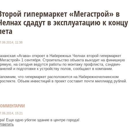
Второй гипермаркет «Мегастрой» в
Челнах сдадут в эксплуатацию к концу
лета
7.06.2014, 11:38
азанская «Агава» откроет в Набережных Челнах второй гипермаркет
Мегастрой» 1 сентября. Строительство объекта выходит на финишную
рямую, на сегодня ведутся работы по монтажу профлиста, сэндвич-
анелей и подготовке к устройству полов, сообщают в компании.
апомним, что гипермаркет расположится на Набережночелнинском
роспекте. Объем инвестиций в проект составит почти миллиард рублей
КОММЕНТАРИИ
7.06.2014, 15:21
ра! Еще одно убогое здание в центре города!
тветить