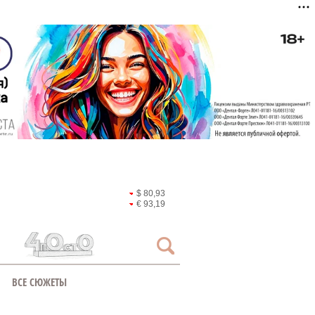
$ 80,93
€ 93,19
ВСЕ СЮЖЕТЫ