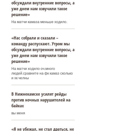
обсуждали внутренние вопросы, а
уже днем нам озвучили такое
решение»
На матчи камаза меньше ходило.
«Нас собрали и сказали –
команду распускают. Утром мы
обсуждали внутренние вопросы, а
уже днем нам озвучили такое
решение»
На матчи ходило оч.много
людей.сравните на фк камаз сколько
и хк челны
В Нижнекамске усилят рейды
против ночных нарушителей на
байках
вы меня
«Я не убежал, не стал драться, не