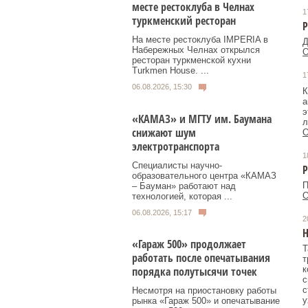
месте рестоклуба в Челнах
1
туркменский ресторан
Р
На месте рестоклуба IMPERIA в
Д
Набережных Челнах открылся
О
ресторан туркменской кухни
Turkmen House. ...
1
06.08.2026, 15:30
К
а
э
«КАМАЗ» и МГТУ им. Баумана
л
снижают шум
О
электротранспорта
1
Специалисты научно-
Р
образовательного центра «КАМАЗ
П
– Бауман» работают над
О
технологией, которая ...
06.08.2026, 15:17
2
Н
«Гараж 500» продолжает
Т
работать после опечатывания
т
к
порядка полутысячи точек
с
с
Несмотря на приостановку работы
у
рынка «Гараж 500» и опечатывание