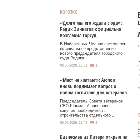
КОРОТКО
«Долго мы его ждали сюда»:
Радик Зиннатов официально
возглавил горсуд
В Набережных Челнах состоялось
1
официальное представление
нового председателя городского
суда Радика ...
К
«
06.08.2026, 16:51
1
п
п
«Мест не хватает»: Аюпов
Н
вновь поднимает вопрос о
п
новом госпитале для ветеранов
Председатель Совета ветеранов
СВО Шамиль Аюпов вновь
озвучил необходимость
строительства отдельного ...
06.08.2026, 15:43
2
1
У
О
Бизнесмен из Питера открыл на