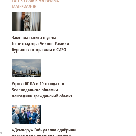
ТОП-3 САМЫХ ЧИТАЕМЫХ
МАТЕРИАЛОВ
Замначальника отдела
Гостехнадзора Челнов Рамиля
Бурганова отправили в СИЗО
Угроза БПЛА в 10 городах: в
Зеленодольске обломки
повредили гражданский объект
«Домкору» Гайнуллова одобрили
и
проект дома премиум-класса у