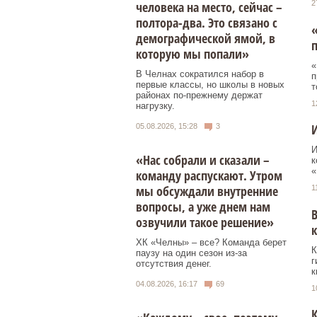
2
человека на место, сейчас –
полтора-два. Это связано с
«
демографической ямой, в
п
которую мы попали»
«
В Челнах сократился набор в
п
первые классы, но школы в новых
т
районах по-прежнему держат
1
нагрузку.
И
05.08.2026, 15:28
3
И
«Нас собрали и сказали –
к
«
команду распускают. Утром
мы обсуждали внутренние
1
вопросы, а уже днем нам
В
озвучили такое решение»
ХК «Челны» – все? Команда берет
К
паузу на один сезон из-за
г
отсутствия денег.
к
04.08.2026, 16:17
69
1
К