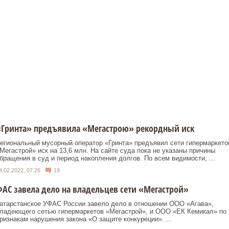
«Гринта» предъявила «Мегастрою» рекордный иск
егиональный мусорный оператор «Гринта» предъявил сети гипермаркето
Мегастрой» иск на 13,6 млн. На сайте суда пока не указаны причины
бращения в суд и период накопления долгов. По всем видимости, ...
4.02.2022, 07:26
19
АС завела дело на владельцев сети «Мегастрой»
атарстанское УФАС России завело дело в отношении ООО «Агава»,
ладеющего сетью гипермаркетов «Мегастрой», и ООО «ЕК Кемикал» по
ризнакам нарушения закона «О защите конкуреции». ...