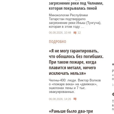
загрязнение реки под Челнами,
которая покрывалась пеной
Минэкологии Республики
Татарстан подтвердило
загрязнение реки Иныш (Тунгуча),
которая в этом году ...
06.08.2026, 10:48
12
ПОДРОБНО
«Я не могу гарантировать,
что обошлось без погибших.
При таком пожаре, когда
плавится металл, ничего
Р
исключать нельзя»
«
о
Челны-400: люди. Виктор Волков
о «пожаре века» на «движках»,
1
эшелонах пены и 7 тыс.
эвакуированных.
Ф
06.08.2026, 14:26
Т
в
п
«Раньше было два-три