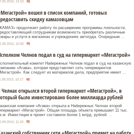
7.05.2016, 13:10
Мегастрой» вошел в список компаний, готовых
редоставить скидку камазовцам
КАМАЗ» продолжает работу по расширению программы лояльности,
редоставляющей сотрудникам возможность приобретать различные
овары и услуги в магазинах и учреждениях автогрда. Очередным ...
2.08.2015, 10:00
сполком Челнов подал в суд на гипермаркет «Мегастрой»
сполнительный комитет Набережных Челнов подал в суд на казанскую
омпанию «Агава», которая представляет сеть гипермаркетов
Мегастрой». Как следует из материалов дела, предприятие имеет ...
1.08.2015, 10:17
 Челнах открылся второй гипермаркет «Мегастрой», в
который было инвестировано более миллиарда рублей
азанская компания «Агава» открыла в Набережных Челнах второй
ипермаркет «Мегастрой». Общая площадь объекта превышает 11 тыс.
в.м. Инвестиции в проект составили более 1 млрд. рублей. ...
0.09.2014, 11:18
азанский собственник сети «Мегастрой» примет на работу