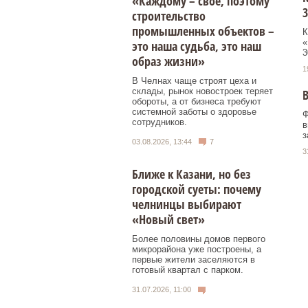
«Каждому – свое, поэтому
3
строительство
промышленных объектов –
К
«
это наша судьба, это наш
3
образ жизни»
1
В Челнах чаще строят цеха и
склады, рынок новостроек теряет
В
обороты, а от бизнеса требуют
системной заботы о здоровье
Ф
сотрудников.
в
з
03.08.2026, 13:44
7
3
Ближе к Казани, но без
городской суеты: почему
челнинцы выбирают
«Новый свет»
Более половины домов первого
микрорайона уже построены, а
первые жители заселяются в
готовый квартал с парком.
31.07.2026, 11:00