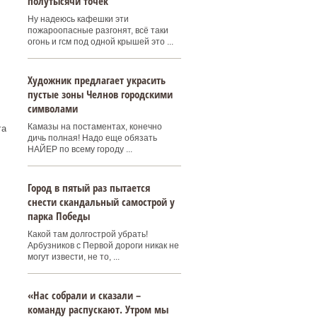
полутысячи точек
Ну надеюсь кафешки эти
пожароопасные разгонят, всё таки
огонь и гсм под одной крышей это ...
Художник предлагает украсить
пустые зоны Челнов городскими
символами
Камазы на постаментах, конечно
га
дичь полная! Надо еще обязать
НАЙЕР по всему городу ...
Город в пятый раз пытается
снести скандальный самострой у
парка Победы
Какой там долгострой убрать!
Арбузников с Первой дороги никак не
могут извести, не то, ...
«Нас собрали и сказали –
команду распускают. Утром мы