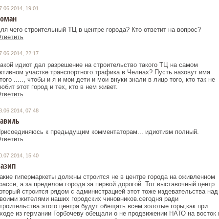
7.06.2014, 19:01
оман
ля чего строительный ТЦ в центре города? Кто ответит на вопрос?
тветить
7.06.2014, 22:17
акой идиот дал разрешение на строительство такого ТЦ на самом
ктивном участке транспортного трафика в Челнах? Пусть назовут имя
того ....., чтобы и я и мои дети и мои внуки знали в лицо того, кто так не
юбит этот город и тех, кто в нем живет.
тветить
8.06.2014, 07:48
авиль
рисоединяюсь к предыдущим комментаторам... идиотизм полный.
тветить
0.07.2014, 15:40
азип
акие гипермаркеты должны строится не в центре города на оживленном
рассе, а за пределом города за первой дорогой. Тот выставочный центр
оторый строится рядом с администрацией этот тоже издевательства над
воими жителями наших городских чиновников.сегодня ради
троительства этого центра будут обещать всем золотые горы,как при
ходе из германии Горбочеву обещали о не продвижении НАТО на восток 