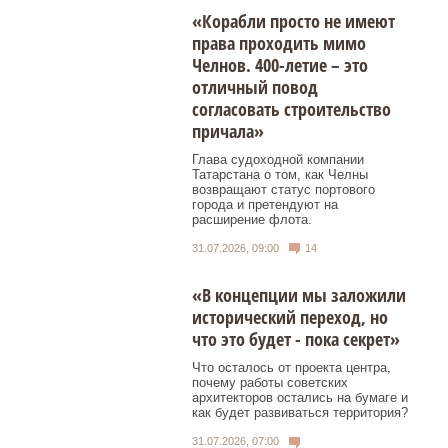
«Корабли просто не имеют
права проходить мимо
Челнов. 400-летие – это
отличный повод
согласовать строительство
причала»
Глава судоходной компании
Татарстана о том, как Челны
возвращают статус портового
города и претендуют на
расширение флота.
31.07.2026, 09:00
14
«В концепции мы заложили
исторический переход, но
что это будет - пока секрет»
Что осталось от проекта центра,
почему работы советских
архитекторов остались на бумаге и
как будет развиваться территория?
31.07.2026, 07:00