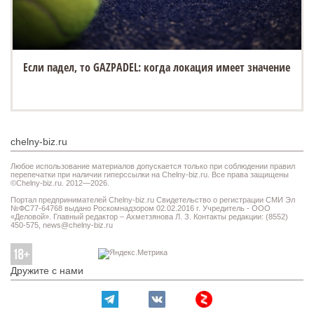
Если падел, то GAZPADEL: когда локация имеет значение
chelny-biz.ru
Любое использование материалов допускается только при соблюдении правил
перепечатки при наличии гиперссылки на Chelny-biz.ru. Все права защищены
©Chelny-biz.ru. 2012—2026.
Портал предпринимателей Chelny-biz.ru Свидетельство о регистрации СМИ Эл
№ФС77-64768 выдано Роскомнадзором 02.02.2016 г. Учредитель - ООО
«Деловой». Главный редактор – Ахметзянова Л. З. Контакты редакции: (8552)
450-575,
news@chelny-biz.ru
Дружите с нами