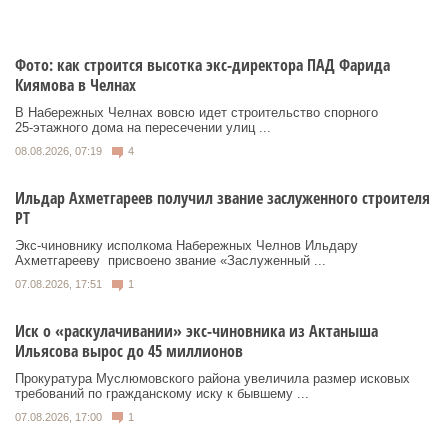
Фото: как строится высотка экс-директора ПАД Фарида
Киямова в Челнах
В Набережных Челнах вовсю идет строительство спорного
25‑этажного дома на пересечении улиц ...
08.08.2026, 07:19
4
Ильдар Ахметгареев получил звание заслуженного строителя
РТ
Экс‑чиновнику исполкома Набережных Челнов Ильдару
Ахметгарееву присвоено звание «Заслуженный ...
07.08.2026, 17:51
1
Иск о «раскулачивании» экс-чиновника из Актаныша
Ильясова вырос до 45 миллионов
Прокуратура Муслюмовского района увеличила размер исковых
требований по гражданскому иску к бывшему ...
07.08.2026, 17:00
1