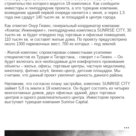
строительство которого ведется 19 комплексе. Как сообщили
инвесторы и генподрядчик проекта, а это турецкие компании,
возведение зданий первой очереди начнется с июня, а через 1,5
года они сдадут 140 тысяч кв. м площадей в центре города.
Как отметил Онур Гювен, генеральный координатор компании
«Компас Инжениринг», генподрядчика комплекса SUNRISE CITY, 30
тысяч кв. м будет отведено под торговые и офисные помещения,
110 тысяч кв. м составят жилые дома. По проекту предусмотрено
около 1300 парковочных мест, 700 из которых – под землей.
- Жилой комплекс спроектирован совместными усилиями
специалистов из Турции и Татарстана, - говорит г-н Гювен. – Он
будет включать все необходимые для комфортного проживания
объекты – жилье, офисы, торговые центры, частную медклинику,
кинотеатр, фитнес-клуб, бизнес-центр, детские площадки. Мы
считаем, что данный проект увеличит ценность данного района.
Напомним, что согласно плану застройки, комплекс SUNRISE CITY
займет 5,8 га земли в 19 комплексе. Он будет состоять из четырех
многоэтажных домов, двух офисных зданий, двух торговых
центров и одного развлекательного центра. Инвестором проекта
выступает турецкая компания Sunrise Capital.