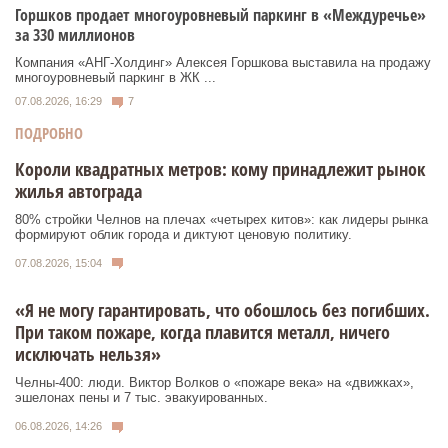
Горшков продает многоуровневый паркинг в «Междуречье»
за 330 миллионов
Компания «АНГ-Холдинг» Алексея Горшкова выставила на продажу
многоуровневый паркинг в ЖК ...
07.08.2026, 16:29
7
ПОДРОБНО
Короли квадратных метров: кому принадлежит рынок
жилья автограда
80% стройки Челнов на плечах «четырех китов»: как лидеры рынка
формируют облик города и диктуют ценовую политику.
07.08.2026, 15:04
«Я не могу гарантировать, что обошлось без погибших.
При таком пожаре, когда плавится металл, ничего
исключать нельзя»
Челны-400: люди. Виктор Волков о «пожаре века» на «движках»,
эшелонах пены и 7 тыс. эвакуированных.
06.08.2026, 14:26