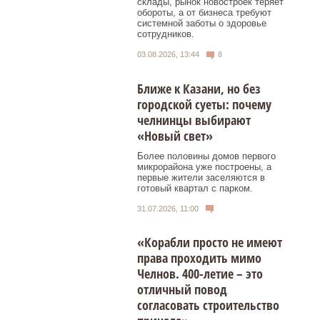
склады, рынок новостроек теряет
обороты, а от бизнеса требуют
системной заботы о здоровье
сотрудников.
03.08.2026, 13:44
8
Ближе к Казани, но без
городской суеты: почему
челнинцы выбирают
«Новый свет»
Более половины домов первого
микрорайона уже построены, а
первые жители заселяются в
готовый квартал с парком.
31.07.2026, 11:00
«Корабли просто не имеют
права проходить мимо
Челнов. 400-летие – это
отличный повод
согласовать строительство