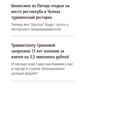
Бизнесмен из Питера открыл на
месте рестоклуба в Челнах
туркменский ресторан
Теперь все "братья" Будут тусить у
питерского предпринимателя
Травматологу Грязновой
запросили 13 лет колонии за
взятки на 3,5 миллиона рублей
И сколько ещё таких как Камаев у нас
в городе и стране безнаказанно
дальше воруют!