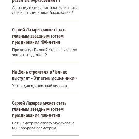
А почему их печалит рост количества
детей на семейном образовании?
Сергей Лазарев может стать
главным звездным гостем
празднования 400‑летия
При чем тут Билан? Кто и за что ему
заплатить должен?
На День строителя в Челнах
выступят «Отпетые мошенники»
Хоть один адекватный человек.
Сергей Лазарев может стать
главным звездным гостем
празднования 400‑летия
Вот и смотрите своего Малахова, а
мы Лазарева посмотрим.