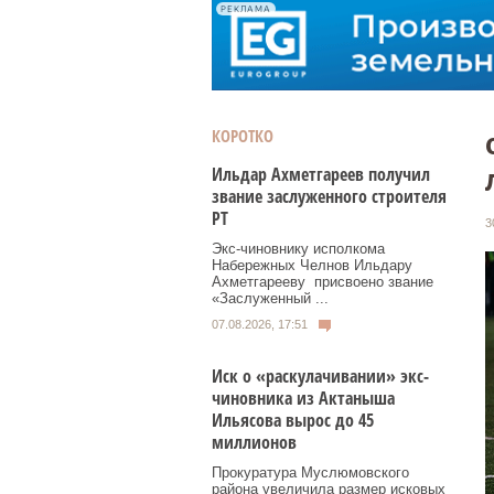
РЕКЛАМА
КОРОТКО
Ильдар Ахметгареев получил
звание заслуженного строителя
РТ
3
Экс‑чиновнику исполкома
Набережных Челнов Ильдару
Ахметгарееву присвоено звание
«Заслуженный ...
07.08.2026, 17:51
Иск о «раскулачивании» экс-
чиновника из Актаныша
Ильясова вырос до 45
миллионов
Прокуратура Муслюмовского
района увеличила размер исковых