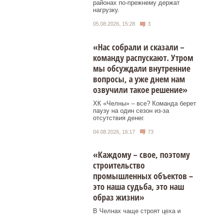
районах по-прежнему держат
нагрузку.
05.08.2026, 15:28
3
«Нас собрали и сказали –
команду распускают. Утром
мы обсуждали внутренние
вопросы, а уже днем нам
озвучили такое решение»
ХК «Челны» – все? Команда берет
паузу на один сезон из-за
отсутствия денег.
04.08.2026, 16:17
73
«Каждому – свое, поэтому
строительство
промышленных объектов –
это наша судьба, это наш
образ жизни»
В Челнах чаще строят цеха и