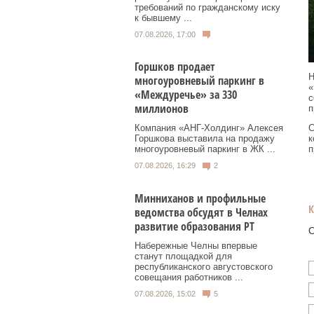
требований по гражданскому иску
к бывшему ...
07.08.2026, 17:00
Горшков продает
Н
многоуровневый паркинг в
«
«Междуречье» за 330
с
миллионов
п
Компания «АНГ-Холдинг» Алексея
С
Горшкова выставила на продажу
к
многоуровневый паркинг в ЖК ...
п
07.08.2026, 16:29
2
Минниханов и профильные
ведомства обсудят в Челнах
развитие образования РТ
О
Набережные Челны впервые
станут площадкой для
республиканского августовского
совещания работников ...
07.08.2026, 15:02
5