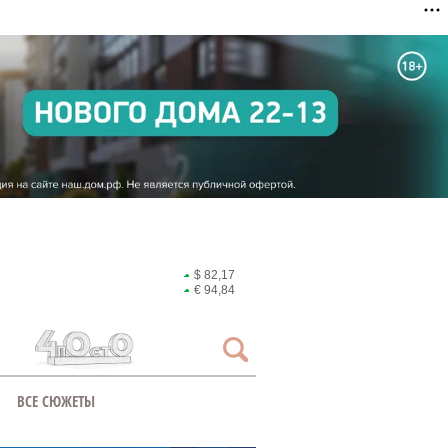
$ 82,17
€ 94,84
ВСЕ СЮЖЕТЫ