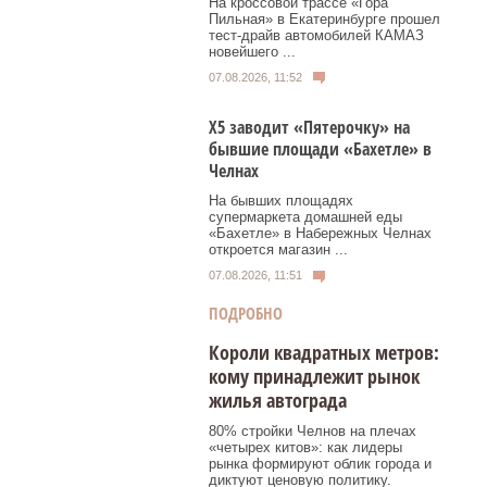
На кроссовой трассе «Гора
Пильная» в Екатеринбурге прошел
тест-драйв автомобилей КАМАЗ
новейшего ...
07.08.2026, 11:52
Х5 заводит «Пятерочку» на
бывшие площади «Бахетле» в
Челнах
На бывших площадях
супермаркета домашней еды
«Бахетле» в Набережных Челнах
откроется магазин ...
07.08.2026, 11:51
ПОДРОБНО
Короли квадратных метров:
кому принадлежит рынок
жилья автограда
80% стройки Челнов на плечах
«четырех китов»: как лидеры
рынка формируют облик города и
диктуют ценовую политику.